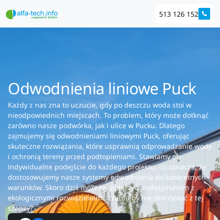
513 126 152
Odwodnienia liniowe Puck
Każdy z nas zna to uczucie, gdy po deszczu woda stoi w
nieodpowiednich miejscach. To problem, który może dotknąć
zarówno nasze podwórka, jak i ulice w Pucku. Dlatego
zajmujemy się odwodnieniami liniowymi Puck, oferując
skuteczne rozwiązania, które usprawnią odprowadzanie wody
i ochronią tereny przed podtopieniami. Stawiamy na
indywidualne podejście do każdego projektu, co oznacza, że
dostosowujemy nasze systemy odwodnienia do konkretnych
warunków. Skoro dziś możemy połączyć profesjonalizm z
ekologicznymi rozwiązaniami, czemu by nie skorzystać z tej
szansy?