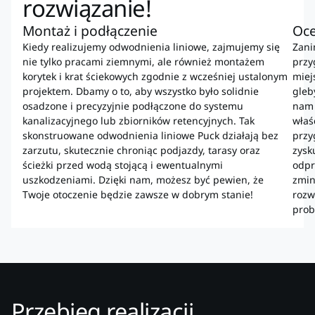
rozwiązanie!
Montaż i podłączenie
Oce
Kiedy realizujemy odwodnienia liniowe, zajmujemy się
Zani
nie tylko pracami ziemnymi, ale również montażem
przy
korytek i krat ściekowych zgodnie z wcześniej ustalonym
miej
projektem. Dbamy o to, aby wszystko było solidnie
gleb
osadzone i precyzyjnie podłączone do systemu
nam 
kanalizacyjnego lub zbiorników retencyjnych. Tak
właś
skonstruowane odwodnienia liniowe Puck działają bez
przy
zarzutu, skutecznie chroniąc podjazdy, tarasy oraz
zysk
ścieżki przed wodą stojącą i ewentualnymi
odpr
uszkodzeniami. Dzięki nam, możesz być pewien, że
zmin
Twoje otoczenie będzie zawsze w dobrym stanie!
rozw
prob
Przebieg realizacji