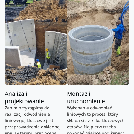
Analiza i
Montaż i
projektowanie
uruchomienie
Zanim przystąpimy do
Wykonanie odwodnień
realizacji odwodnienia
liniowych to proces, który
liniowego, kluczowe jest
składa się z kilku kluczowych
przeprowadzenie dokładnej
etapów. Najpierw trzeba
analizy terenu oraz ocena
wykopać miejsce pod kanały,