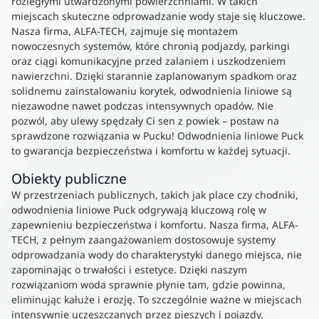
rozległymi utwardzonymi powierzchniami. W takich
miejscach skuteczne odprowadzanie wody staje się kluczowe.
Nasza firma, ALFA-TECH, zajmuje się montażem
nowoczesnych systemów, które chronią podjazdy, parkingi
oraz ciągi komunikacyjne przed zalaniem i uszkodzeniem
nawierzchni. Dzięki starannie zaplanowanym spadkom oraz
solidnemu zainstalowaniu korytek, odwodnienia liniowe są
niezawodne nawet podczas intensywnych opadów. Nie
pozwól, aby ulewy spędzały Ci sen z powiek – postaw na
sprawdzone rozwiązania w Pucku! Odwodnienia liniowe Puck
to gwarancja bezpieczeństwa i komfortu w każdej sytuacji.
Obiekty publiczne
W przestrzeniach publicznych, takich jak place czy chodniki,
odwodnienia liniowe Puck odgrywają kluczową rolę w
zapewnieniu bezpieczeństwa i komfortu. Nasza firma, ALFA-
TECH, z pełnym zaangażowaniem dostosowuje systemy
odprowadzania wody do charakterystyki danego miejsca, nie
zapominając o trwałości i estetyce. Dzięki naszym
rozwiązaniom woda sprawnie płynie tam, gdzie powinna,
eliminując kałuże i erozję. To szczególnie ważne w miejscach
intensywnie uczęszczanych przez pieszych i pojazdy.