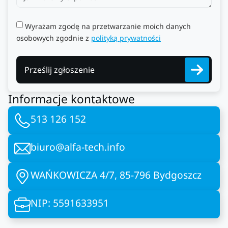
Wyrażam zgodę na przetwarzanie moich danych
osobowych zgodnie z
polityką prywatności
Prześlij zgłoszenie
Informacje kontaktowe
513 126 152
biuro@alfa-tech.info
WAŃKOWICZA 4/7, 85-796 Bydgoszcz
NIP: 5591633951