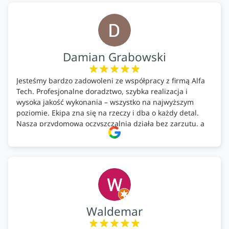
Bardzo dobre wykonanie pracy i zachowanie czystości.
Firma godna polecenia .
Damian Grabowski
Jesteśmy bardzo zadowoleni ze współpracy z firmą Alfa
Tech. Profesjonalne doradztwo, szybka realizacja i
wysoka jakość wykonania – wszystko na najwyższym
poziomie. Ekipa zna się na rzeczy i dba o każdy detal.
Nasza przydomowa oczyszczalnia działa bez zarzutu, a
całość została wykonana zgodnie z terminem i
ustaleniami. Z czystym sumieniem polecamy Alfa Tech
każdemu, kto szuka solidnego partnera w zakresie
ekologicznych rozwiązań!🍀
Waldemar