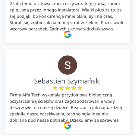
2 lata temu uratowali moją oczyszczalnię (rozsączanie)
spie…oną przez innego instalatora. Wielki plus za to, że
się podjęli, bo konkurencja mnie olała. Byli na czas.
Starali się zrobić jak najmniej strat w zieleni. Pozostawili
wzorowy porządek. Żadnych ukrytych/dodatkowych
kosztów. Zaskoczenie. Kontakt bardzo OK. Obsługa
pomontażowa również OK. A ich środki do oczyszczalni –
MEGA.
Polecam!
Sebastian Szymański
Firma Alfa Tech wykonała przydomową biologiczną
oczyszczalnię ścieków oraz zagospodarowanie wody
deszczowej na naszej działce. Realizacja jak najbardziej
spełniła nasze oczekiwania, technologia idealnie
dobrana pod nasze potrzeby. Dziękujemy za sprawnie
wykonany montaż w świetnej atmosferze! Polecam!