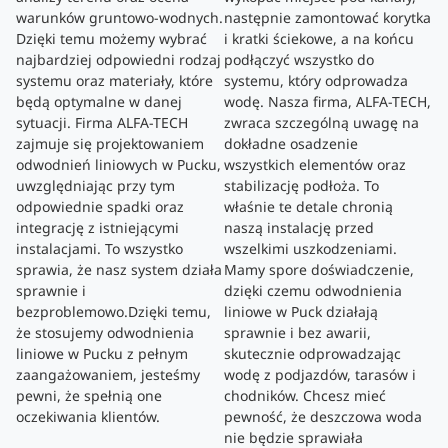
warunków gruntowo-wodnych.
następnie zamontować korytka
Dzięki temu możemy wybrać
i kratki ściekowe, a na końcu
najbardziej odpowiedni rodzaj
podłączyć wszystko do
systemu oraz materiały, które
systemu, który odprowadza
będą optymalne w danej
wodę. Nasza firma, ALFA-TECH,
sytuacji. Firma ALFA-TECH
zwraca szczególną uwagę na
zajmuje się projektowaniem
dokładne osadzenie
odwodnień liniowych w Pucku,
wszystkich elementów oraz
uwzględniając przy tym
stabilizację podłoża. To
odpowiednie spadki oraz
właśnie te detale chronią
integrację z istniejącymi
naszą instalację przed
instalacjami. To wszystko
wszelkimi uszkodzeniami.
sprawia, że nasz system działa
Mamy spore doświadczenie,
sprawnie i
dzięki czemu odwodnienia
bezproblemowo.Dzięki temu,
liniowe w Puck działają
że stosujemy odwodnienia
sprawnie i bez awarii,
liniowe w Pucku z pełnym
skutecznie odprowadzając
zaangażowaniem, jesteśmy
wodę z podjazdów, tarasów i
pewni, że spełnią one
chodników. Chcesz mieć
oczekiwania klientów.
pewność, że deszczowa woda
nie będzie sprawiała