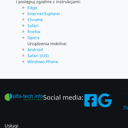
i postępuj zgodnie z instrukcjami:
Edge
Internet Explorer
Chrome
Safari
Firefox
Opera
Urządzenia mobilne:
Android
Safari (iOS)
Windows Phone
Social media:
Po
Usługi