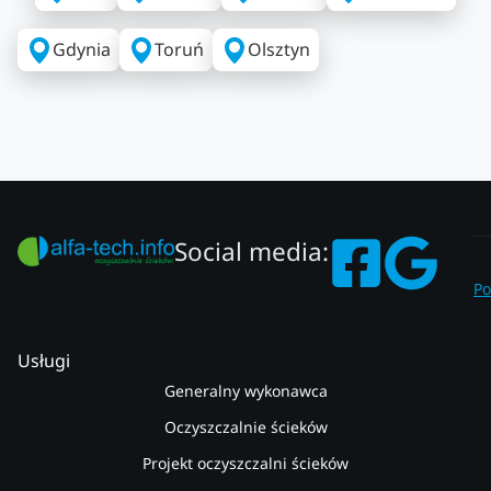
Gdynia
Toruń
Olsztyn
Social media:
Po
Usługi
Generalny wykonawca
Oczyszczalnie ścieków
Projekt oczyszczalni ścieków