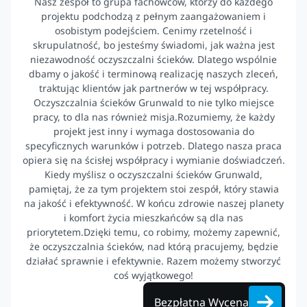
Nasz zespół to grupa fachowców, którzy do każdego
projektu podchodzą z pełnym zaangażowaniem i
osobistym podejściem. Cenimy rzetelność i
skrupulatność, bo jesteśmy świadomi, jak ważna jest
niezawodność oczyszczalni ścieków. Dlatego wspólnie
dbamy o jakość i terminową realizację naszych zleceń,
traktując klientów jak partnerów w tej współpracy.
Oczyszczalnia ścieków Grunwald to nie tylko miejsce
pracy, to dla nas również misja.Rozumiemy, że każdy
projekt jest inny i wymaga dostosowania do
specyficznych warunków i potrzeb. Dlatego nasza praca
opiera się na ścisłej współpracy i wymianie doświadczeń.
Kiedy myślisz o oczyszczalni ścieków Grunwald,
pamiętaj, że za tym projektem stoi zespół, który stawia
na jakość i efektywność. W końcu zdrowie naszej planety
i komfort życia mieszkańców są dla nas
priorytetem.Dzięki temu, co robimy, możemy zapewnić,
że oczyszczalnia ścieków, nad którą pracujemy, będzie
działać sprawnie i efektywnie. Razem możemy stworzyć
coś wyjątkowego!
Bezpłatna Wycena