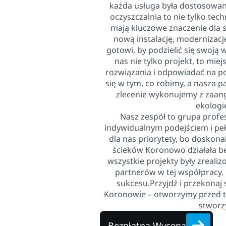
każda usługa była dostosowa
oczyszczalnia to nie tylko tec
mają kluczowe znaczenie dla s
nową instalację, modernizację
gotowi, by podzielić się swoją
nas nie tylko projekt, to m
rozwiązania i odpowiadać na p
się w tym, co robimy, a nasza p
zlecenie wykonujemy z zaan
ekologię
Nasz zespół to grupa profes
indywidualnym podejściem i pe
dla nas priorytety, bo doskona
ścieków Koronowo działała be
wszystkie projekty były zreali
partnerów w tej współpracy. 
sukcesu.Przyjdź i przekonaj 
Koronowie – otworzymy przed t
stworz
Bezpłatna Wycena