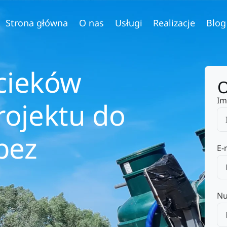
Strona główna
O nas
Usługi
Realizacje
Blog
ścieków
O
Im
ojektu do
bez
E-
Nu