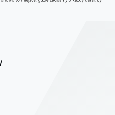
oronowo to miejsce, gdzie zadbamy o każdy detal, by
w