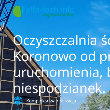
Oczyszczalnia 
Koronowo od pr
uruchomienia, 
niespodzianek.
Kompleksowa realizacja