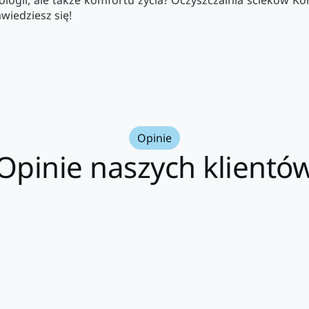
ologii, ale także komfortu życia? Oczyszczalnia ścieków K
awiedziesz się!
Opinie
Opinie naszych klientó