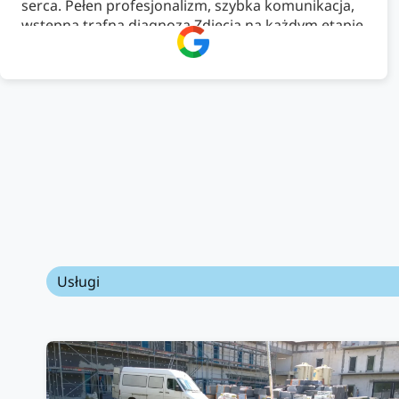
serca. Pełen profesjonalizm, szybka komunikacja,
wstępna trafna diagnoza.Zdjęcia na każdym etapie
pracy, pełne doradztwo.Dobrze wyszkoleni i
znający się na rzeczy. Podsumowując ekipa na
wysokim poziomie, rzetelna. Bardzo dobre
wykonanie pracy i zachowanie czystości. Firma
godna polecenia .
Usługi