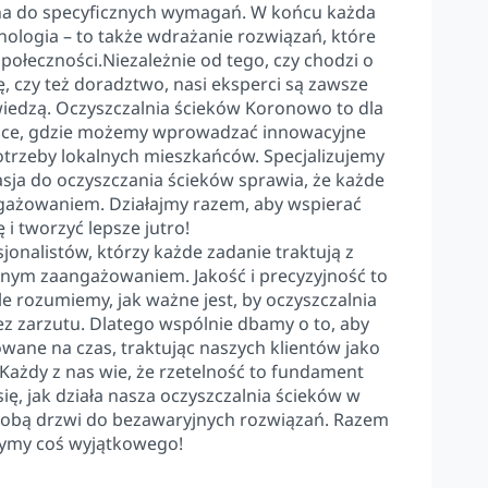
na do specyficznych wymagań. W końcu każda
hnologia – to także wdrażanie rozwiązań, które
połeczności.Niezależnie od tego, czy chodzi o
, czy też doradztwo, nasi eksperci są zawsze
 wiedzą. Oczyszczalnia ścieków Koronowo to dla
iejsce, gdzie możemy wprowadzać innowacyjne
otrzeby lokalnych mieszkańców. Specjalizujemy
asja do oczyszczania ścieków sprawia, że każde
gażowaniem. Działajmy razem, aby wspierać
 i tworzyć lepsze jutro!
jonalistów, którzy każde zadanie traktują z
łnym zaangażowaniem. Jakość i precyzyjność to
le rozumiemy, jak ważne jest, by oczyszczalnia
z zarzutu. Dlatego wspólnie dbamy o to, aby
zowane na czas, traktując naszych klientów jako
Każdy z nas wie, że rzetelność to fundament
się, jak działa nasza oczyszczalnia ścieków w
obą drzwi do bezawaryjnych rozwiązań. Razem
ymy coś wyjątkowego!