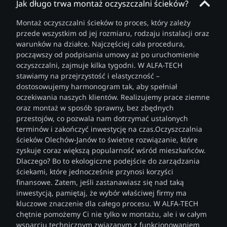
Jak długo trwa montaż oczyszczalni ścieków?
Montaż oczyszczalni ścieków to proces, który zależy
przede wszystkim od jej rozmiaru, rodzaju instalacji oraz
warunków na działce. Najczęściej cała procedura,
począwszy od podpisania umowy aż po uruchomienie
oczyszczalni, zajmuje kilka tygodni. W ALFA-TECH
stawiamy na przejrzystość i elastyczność –
dostosowujemy harmonogram tak, aby spełniał
oczekiwania naszych klientów. Realizujemy prace ziemne
oraz montaż w sposób sprawny, bez zbędnych
przestojów, co pozwala nam dotrzymać ustalonych
terminów i zakończyć inwestycję na czas.Oczyszczalnia
ścieków Olechów-Janów to świetne rozwiązanie, które
zyskuje coraz większą popularność wśród mieszkańców.
Dlaczego? Bo to ekologiczne podejście do zarządzania
ściekami, które jednocześnie przynosi korzyści
finansowe. Zatem, jeśli zastanawiasz się nad taką
inwestycją, pamiętaj, że wybór właściwej firmy ma
kluczowe znaczenie dla całego procesu. W ALFA-TECH
chętnie pomożemy Ci nie tylko w montażu, ale i w całym
wsparciu technicznym związanym z funkcjonowaniem