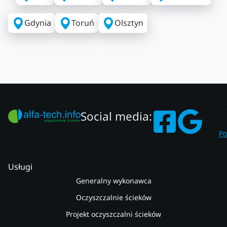
Gdynia
Toruń
Olsztyn
Social media:
Po
Usługi
Generalny wykonawca
Oczyszczalnie ścieków
Projekt oczyszczalni ścieków