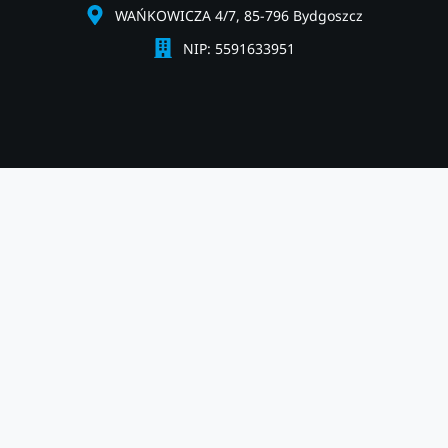
WAŃKOWICZA 4/7, 85-796 Bydgoszcz
NIP: 5591633951