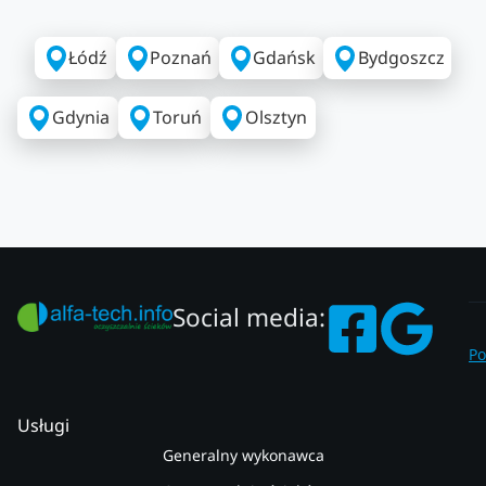
Łódź
Poznań
Gdańsk
Bydgoszcz
Gdynia
Toruń
Olsztyn
Social media:
Po
Usługi
Generalny wykonawca