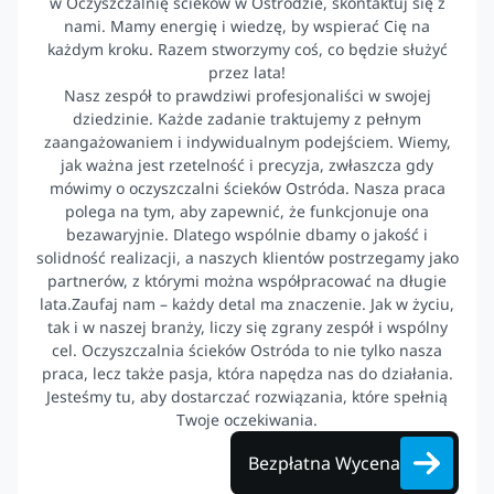
w Oczyszczalnię ścieków w Ostródzie, skontaktuj się z
nami. Mamy energię i wiedzę, by wspierać Cię na
każdym kroku. Razem stworzymy coś, co będzie służyć
przez lata!
Nasz zespół to prawdziwi profesjonaliści w swojej
dziedzinie. Każde zadanie traktujemy z pełnym
zaangażowaniem i indywidualnym podejściem. Wiemy,
jak ważna jest rzetelność i precyzja, zwłaszcza gdy
mówimy o oczyszczalni ścieków Ostróda. Nasza praca
polega na tym, aby zapewnić, że funkcjonuje ona
bezawaryjnie. Dlatego wspólnie dbamy o jakość i
solidność realizacji, a naszych klientów postrzegamy jako
partnerów, z którymi można współpracować na długie
lata.Zaufaj nam – każdy detal ma znaczenie. Jak w życiu,
tak i w naszej branży, liczy się zgrany zespół i wspólny
cel. Oczyszczalnia ścieków Ostróda to nie tylko nasza
praca, lecz także pasja, która napędza nas do działania.
Jesteśmy tu, aby dostarczać rozwiązania, które spełnią
Twoje oczekiwania.
Bezpłatna Wycena