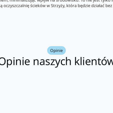
iem, minimalizując wpływ na środowisko. To nie jest tylko i
 oczyszczalnię ścieków w Strzyży, która będzie działać bez
Opinie
Opinie naszych klientó