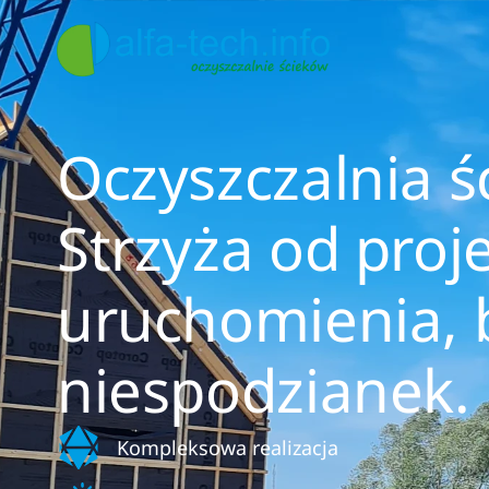
Oczyszczalnia 
Strzyża od proj
uruchomienia, 
niespodzianek.
Kompleksowa realizacja