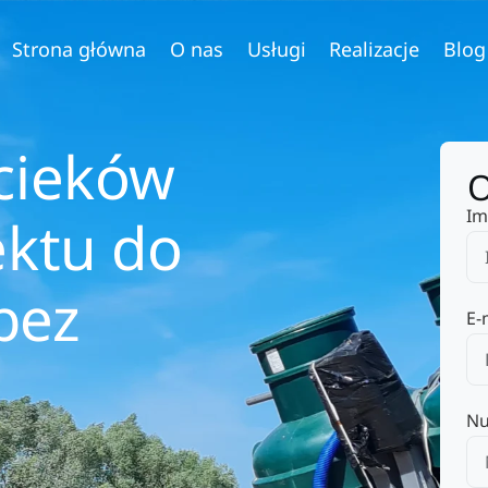
Strona główna
O nas
Usługi
Realizacje
Blog
ścieków
O
Im
ektu do
bez
E-
Nu