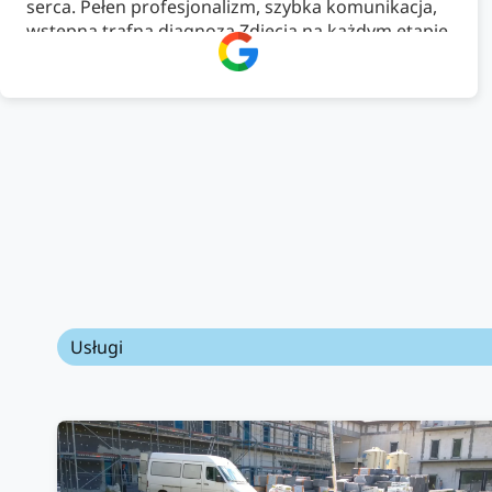
serca. Pełen profesjonalizm, szybka komunikacja,
wstępna trafna diagnoza.Zdjęcia na każdym etapie
pracy, pełne doradztwo.Dobrze wyszkoleni i
znający się na rzeczy. Podsumowując ekipa na
wysokim poziomie, rzetelna. Bardzo dobre
wykonanie pracy i zachowanie czystości. Firma
godna polecenia .
Usługi