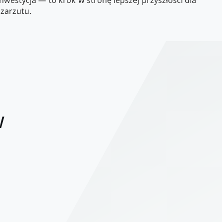
nwestycja — to krok w stronę lepszej przyszłości dla
 zarzutu.
w