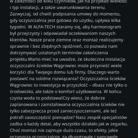
w zależności od kilku czynników, jak na przykład wielkość
i typ instalacji, a także uwarunkowania terenu.
Zazwyczaj, od chwili podpisania umowy do momentu,
gdy oczyszczalnia jest gotowa do użytku, upływa kilka
tygodni. W ALFA-TECH staramy się, aby harmonogram
był przejrzysty i odpowiadał oczekiwaniom naszych
klientów. Nasze prace ziemne oraz montaż realizujemy
sprawnie i bez zbędnych opóźnień, co pozwala nam
dotrzymywać ustalonych terminów zakończenia
projektu.Warto mieć na uwadze, że skuteczna instalacja
oczyszczalni ścieków Wągrowiec może przynieść wiele
korzyści dla Twojego domu lub firmy. Dlaczego warto
postawić na solidne rozwiązania? Oczyszczalnia ścieków
Wągrowiec to inwestycja w przyszłość – dbasz nie tylko o
środowisko, ale także o komfort użytkowania. W końcu
czysta woda to podstawa!Czy wiesz, że dobrze
zaplanowana i zainstalowana oczyszczalnia ścieków nie
tylko zabezpiecza przed zanieczyszczeniami, ale też
potrafi zaoszczędzić pieniądze? Nasz zespół specjalistów
zadba o każdy detal, aby wszystko działało jak w zegarku.
Choć montaż nie zajmuje dużo czasu, to efekty, jakie
przynoszą oczyszczalnie, są długotrwałe i naprawdę