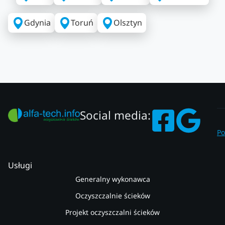
Gdynia
Toruń
Olsztyn
Social media:
Po
Usługi
Generalny wykonawca
Oczyszczalnie ścieków
Projekt oczyszczalni ścieków