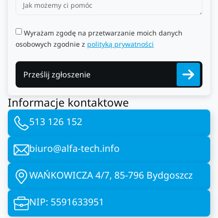
Wyrażam zgodę na przetwarzanie moich danych
osobowych zgodnie z
polityką prywatności
Prześlij zgłoszenie
Informacje kontaktowe
513 126 152
biuro@alfa-tech.info
WAŃKOWICZA 4/7, 85-796 Bydgoszcz
NIP: 5591633951