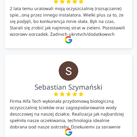
2 lata temu uratowali moją oczyszczalnię (rozsączanie)
spie…oną przez innego instalatora. Wielki plus za to, że
się podjęli, bo konkurencja mnie olała. Byli na czas.
Starali się zrobić jak najmniej strat w zieleni. Pozostawili
wzorowy porządek. Żadnych ukrytych/dodatkowych
kosztów. Zaskoczenie. Kontakt bardzo OK. Obsługa
pomontażowa również OK. A ich środki do oczyszczalni –
MEGA.
Polecam!
Sebastian Szymański
Firma Alfa Tech wykonała przydomową biologiczną
oczyszczalnię ścieków oraz zagospodarowanie wody
deszczowej na naszej działce. Realizacja jak najbardziej
spełniła nasze oczekiwania, technologia idealnie
dobrana pod nasze potrzeby. Dziękujemy za sprawnie
wykonany montaż w świetnej atmosferze! Polecam!