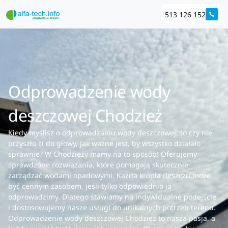
513 126 152
Odprowadzenie wody
deszczowej Chodzież
Kiedy myślisz o odprowadzaniu wody deszczowej, to czy nie
przyszło ci do głowy, jak ważne jest, by wszystko działało
sprawnie? W Chodzieży mamy na to sposób! Oferujemy
sprawdzone rozwiązania, które pomagają skutecznie
zarządzać wodami opadowymi. Każda kropla deszczu może
być cennym zasobem, jeśli tylko odpowiednio ją
odprowadzimy. Dlatego stawiamy na indywidualne podejście
i dostosowujemy nasze usługi do unikalnych potrzeb terenu.
Odprowadzenie wody deszczowej Chodzież to nasza pasja, a