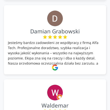
Bardzo dobre wykonanie pracy i zachowanie czystości.
Firma godna polecenia .
Damian Grabowski
Jesteśmy bardzo zadowoleni ze współpracy z firmą Alfa
Tech. Profesjonalne doradztwo, szybka realizacja i
wysoka jakość wykonania – wszystko na najwyższym
poziomie. Ekipa zna się na rzeczy i dba o każdy detal.
Nasza przydomowa oczyszczalnia działa bez zarzutu, a
całość została wykonana zgodnie z terminem i
ustaleniami. Z czystym sumieniem polecamy Alfa Tech
każdemu, kto szuka solidnego partnera w zakresie
ekologicznych rozwiązań!🍀
Waldemar