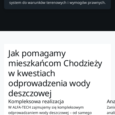
system do warunków terenowych i wymogów prawnych.
Jak pomagamy
mieszkańcom Chodzieży
w kwestiach
odprowadzenia wody
deszczowej
Kompleksowa realizacja
Ana
W ALFA-TECH zajmujemy się kompleksowym
Zani
odprowadzaniem wody deszczowej – od samego
anal