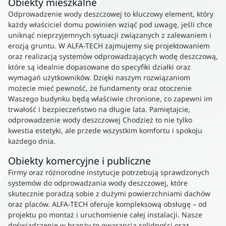
Obiekty mieszkalne
Odprowadzenie wody deszczowej to kluczowy element, który
każdy właściciel domu powinien wziąć pod uwagę, jeśli chce
uniknąć nieprzyjemnych sytuacji związanych z zalewaniem i
erozją gruntu. W ALFA-TECH zajmujemy się projektowaniem
oraz realizacją systemów odprowadzających wodę deszczową,
które są idealnie dopasowane do specyfiki działki oraz
wymagań użytkowników. Dzięki naszym rozwiązaniom
możecie mieć pewność, że fundamenty oraz otoczenie
Waszego budynku będą właściwie chronione, co zapewni im
trwałość i bezpieczeństwo na długie lata. Pamiętajcie,
odprowadzenie wody deszczowej Chodzież to nie tylko
kwestia estetyki, ale przede wszystkim komfortu i spokoju
każdego dnia.
Obiekty komercyjne i publiczne
Firmy oraz różnorodne instytucje potrzebują sprawdzonych
systemów do odprowadzania wody deszczowej, które
skutecznie poradzą sobie z dużymi powierzchniami dachów
oraz placów. ALFA-TECH oferuje kompleksową obsługę – od
projektu po montaż i uruchomienie całej instalacji. Nasze
doświadczenie w branży to gwarancja solidności oraz