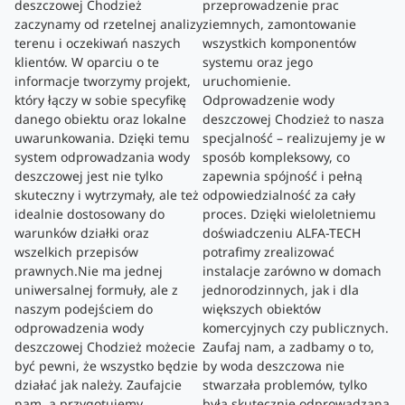
deszczowej Chodzież
przeprowadzenie prac
zaczynamy od rzetelnej analizy
ziemnych, zamontowanie
terenu i oczekiwań naszych
wszystkich komponentów
klientów. W oparciu o te
systemu oraz jego
informacje tworzymy projekt,
uruchomienie.
który łączy w sobie specyfikę
Odprowadzenie wody
danego obiektu oraz lokalne
deszczowej Chodzież to nasza
uwarunkowania. Dzięki temu
specjalność – realizujemy je w
system odprowadzania wody
sposób kompleksowy, co
deszczowej jest nie tylko
zapewnia spójność i pełną
skuteczny i wytrzymały, ale też
odpowiedzialność za cały
idealnie dostosowany do
proces. Dzięki wieloletniemu
warunków działki oraz
doświadczeniu ALFA-TECH
wszelkich przepisów
potrafimy zrealizować
prawnych.Nie ma jednej
instalacje zarówno w domach
uniwersalnej formuły, ale z
jednorodzinnych, jak i dla
naszym podejściem do
większych obiektów
odprowadzenia wody
komercyjnych czy publicznych.
deszczowej Chodzież możecie
Zaufaj nam, a zadbamy o to,
być pewni, że wszystko będzie
by woda deszczowa nie
działać jak należy. Zaufajcie
stwarzała problemów, tylko
nam, a przygotujemy
była skutecznie odprowadzana