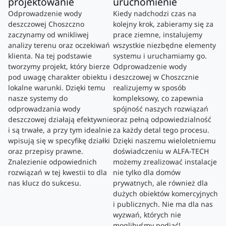
projektowanie
uruchomienie
Odprowadzenie wody
Kiedy nadchodzi czas na
deszczowej Choszczno
kolejny krok, zabieramy się za
zaczynamy od wnikliwej
prace ziemne, instalujemy
analizy terenu oraz oczekiwań
wszystkie niezbędne elementy
klienta. Na tej podstawie
systemu i uruchamiamy go.
tworzymy projekt, który bierze
Odprowadzenie wody
pod uwagę charakter obiektu i
deszczowej w Choszcznie
lokalne warunki. Dzięki temu
realizujemy w sposób
nasze systemy do
kompleksowy, co zapewnia
odprowadzania wody
spójność naszych rozwiązań
deszczowej działają efektywnie
oraz pełną odpowiedzialność
i są trwałe, a przy tym idealnie
za każdy detal tego procesu.
wpisują się w specyfikę działki
Dzięki naszemu wieloletniemu
oraz przepisy prawne.
doświadczeniu w ALFA-TECH
Znalezienie odpowiednich
możemy zrealizować instalacje
rozwiązań w tej kwestii to dla
nie tylko dla domów
nas klucz do sukcesu.
prywatnych, ale również dla
dużych obiektów komercyjnych
i publicznych. Nie ma dla nas
wyzwań, których nie
moglibyśmy podjąć!