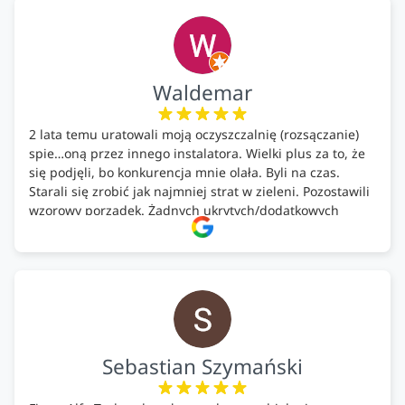
ekologicznych rozwiązań!🍀
Waldemar
2 lata temu uratowali moją oczyszczalnię (rozsączanie)
spie…oną przez innego instalatora. Wielki plus za to, że
się podjęli, bo konkurencja mnie olała. Byli na czas.
Starali się zrobić jak najmniej strat w zieleni. Pozostawili
wzorowy porządek. Żadnych ukrytych/dodatkowych
kosztów. Zaskoczenie. Kontakt bardzo OK. Obsługa
pomontażowa również OK. A ich środki do oczyszczalni –
MEGA.
Polecam!
Sebastian Szymański