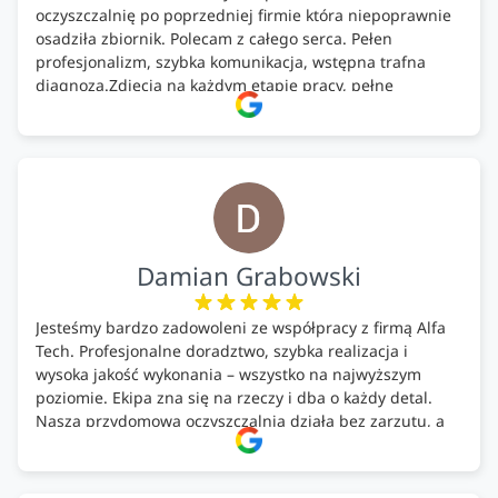
oczyszczalnię po poprzedniej firmie która niepoprawnie
osadziła zbiornik. Polecam z całego serca. Pełen
profesjonalizm, szybka komunikacja, wstępna trafna
diagnoza.Zdjęcia na każdym etapie pracy, pełne
doradztwo.Dobrze wyszkoleni i znający się na rzeczy.
Podsumowując ekipa na wysokim poziomie, rzetelna.
Bardzo dobre wykonanie pracy i zachowanie czystości.
Firma godna polecenia .
Damian Grabowski
Jesteśmy bardzo zadowoleni ze współpracy z firmą Alfa
Tech. Profesjonalne doradztwo, szybka realizacja i
wysoka jakość wykonania – wszystko na najwyższym
poziomie. Ekipa zna się na rzeczy i dba o każdy detal.
Nasza przydomowa oczyszczalnia działa bez zarzutu, a
całość została wykonana zgodnie z terminem i
ustaleniami. Z czystym sumieniem polecamy Alfa Tech
każdemu, kto szuka solidnego partnera w zakresie