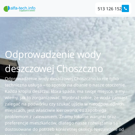
513 126 152
Odprowadzenie wody
deszczowej Choszczno
Odprowadzenie wody deszczowej Choszczno to nie tylko
techniczna usługa – to sposób na dbanie o nasze otoczenie.
Każda kropla deszczu, która spada, ma swoje miejsce, a my
wiemy, jak to zorganizować. Wyobraź sobie, że woda zamiast
zalegać na podwórku czy szukać ujścia w nieodpowiednich
miejscach, jest właściwie kierowana, co zapobiega
problemom z zalewaniem. Znamy lokalne warunki oraz
preferencje mieszkańców, dlatego nasze rozwiązania są
dostosowane do potrzeb konkretnej okolicy. Niezależnie od