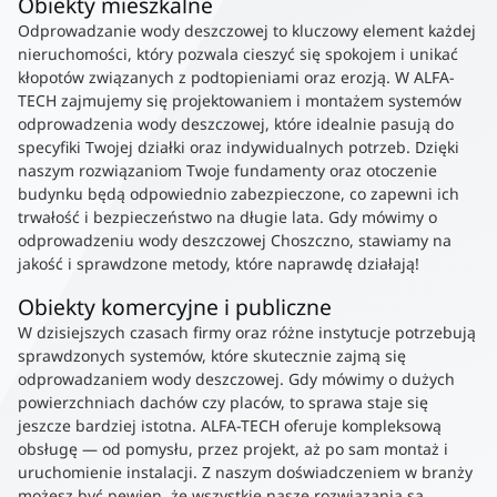
Obiekty mieszkalne
Odprowadzanie wody deszczowej to kluczowy element każdej
nieruchomości, który pozwala cieszyć się spokojem i unikać
kłopotów związanych z podtopieniami oraz erozją. W ALFA-
TECH zajmujemy się projektowaniem i montażem systemów
odprowadzenia wody deszczowej, które idealnie pasują do
specyfiki Twojej działki oraz indywidualnych potrzeb. Dzięki
naszym rozwiązaniom Twoje fundamenty oraz otoczenie
budynku będą odpowiednio zabezpieczone, co zapewni ich
trwałość i bezpieczeństwo na długie lata. Gdy mówimy o
odprowadzeniu wody deszczowej Choszczno, stawiamy na
jakość i sprawdzone metody, które naprawdę działają!
Obiekty komercyjne i publiczne
W dzisiejszych czasach firmy oraz różne instytucje potrzebują
sprawdzonych systemów, które skutecznie zajmą się
odprowadzaniem wody deszczowej. Gdy mówimy o dużych
powierzchniach dachów czy placów, to sprawa staje się
jeszcze bardziej istotna. ALFA-TECH oferuje kompleksową
obsługę — od pomysłu, przez projekt, aż po sam montaż i
uruchomienie instalacji. Z naszym doświadczeniem w branży
możesz być pewien, że wszystkie nasze rozwiązania są