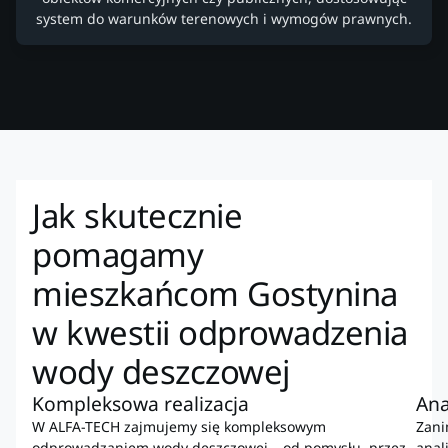
system do warunków terenowych i wymogów prawnych.
Jak skutecznie
pomagamy
mieszkańcom Gostynina
w kwestii odprowadzenia
wody deszczowej
Kompleksowa realizacja
Ana
W ALFA-TECH zajmujemy się kompleksowym
Zani
odprowadzaniem wody deszczowej – od pomysłu, przez
anal