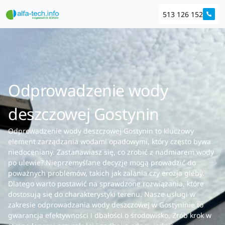
513 126 152
Odprowadzenie wody
deszczowej Gostynin
Odprowadzenie wody deszczowej Gostynin to kluczowy
element zarządzania wodami opadowymi, który często bywa
niedoceniany. Zastanawiasz się, co zrobić z nadmiarem wody
po ulewie? Nieprzemyślane decyzje mogą prowadzić do
poważnych problemów, takich jak zalania czy erozja gleby.
Dlatego warto postawić na sprawdzone rozwiązania, które
dostosują się do charakterystyki terenu. Nasze usługi w
zakresie odprowadzania wody deszczowej w Gostyninie to
gwarancja efektywności i dbałości o środowisko. Zrób krok w