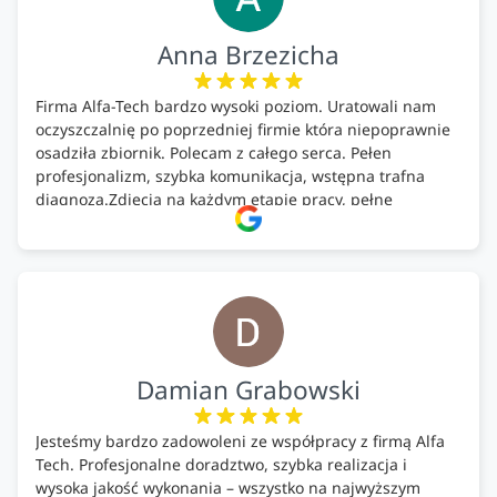
Anna Brzezicha
Firma Alfa-Tech bardzo wysoki poziom. Uratowali nam
oczyszczalnię po poprzedniej firmie która niepoprawnie
osadziła zbiornik. Polecam z całego serca. Pełen
profesjonalizm, szybka komunikacja, wstępna trafna
diagnoza.Zdjęcia na każdym etapie pracy, pełne
doradztwo.Dobrze wyszkoleni i znający się na rzeczy.
Podsumowując ekipa na wysokim poziomie, rzetelna.
Bardzo dobre wykonanie pracy i zachowanie czystości.
Firma godna polecenia .
Damian Grabowski
Jesteśmy bardzo zadowoleni ze współpracy z firmą Alfa
Tech. Profesjonalne doradztwo, szybka realizacja i
wysoka jakość wykonania – wszystko na najwyższym