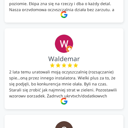
poziomie. Ekipa zna się na rzeczy i dba o każdy detal.
Nasza przydomowa oczyszczalnia działa bez zarzutu, a
całość została wykonana zgodnie z terminem i
ustaleniami. Z czystym sumieniem polecamy Alfa Tech
każdemu, kto szuka solidnego partnera w zakresie
ekologicznych rozwiązań!🍀
Waldemar
2 lata temu uratowali moją oczyszczalnię (rozsączanie)
spie…oną przez innego instalatora. Wielki plus za to, że
się podjęli, bo konkurencja mnie olała. Byli na czas.
Starali się zrobić jak najmniej strat w zieleni. Pozostawili
wzorowy porządek. Żadnych ukrytych/dodatkowych
kosztów. Zaskoczenie. Kontakt bardzo OK. Obsługa
pomontażowa również OK. A ich środki do oczyszczalni –
MEGA.
Polecam!