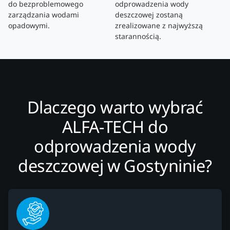
do bezproblemowego
odprowadzenia wody
zarządzania wodami
deszczowej zostaną
opadowymi.
zrealizowane z najwyższą
starannością.
Dlaczego warto wybrać
ALFA-TECH do
odprowadzenia wody
deszczowej w Gostyninie?