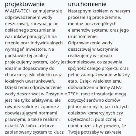
projektowanie
uruchomienie
W ALFA-TECH zajmujemy się
Następnym krokiem w naszym
odprowadzeniem wody
procesie są prace ziemne,
deszczowej, zaczynając od
montaż poszczególnych
dokładnego zrozumienia
elementów systemu oraz jego
warunków panujących na
uruchomienie.
terenie oraz indywidualnych
Odprowadzenie wody
wymagań inwestora. Na
deszczowej w Gostyninie
podstawie tej analizy
realizujemy w sposób
projektujemy system, który jest
kompleksowy, co zapewnia
idealnie dopasowany do
spójność całego projektu oraz
charakterystyki obiektu oraz
pełne zaangażowanie w każdy
lokalnych uwarunkowań.
etap. Dzięki wieloletniemu
Dzięki temu odprowadzenie
doświadczeniu firmy ALFA-
wody deszczowej w Gostyninie
TECH, nasze instalacje mogą
jest nie tylko efektywne, ale
dotyczyć zarówno domów
również solidne i zgodne z
jednorodzinnych, jak i dużych
obowiązującymi normami
obiektów komercyjnych czy
prawnymi, a także realiami
użyteczności publicznej. Z
działki. W końcu, dobrze
nami możesz być pewien, że
zaplanowany system to klucz
Twoje potrzeby w zakresie