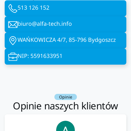
513 126 152
biuro@alfa-tech.info
WAŃKOWICZA 4/7, 85-796 Bydgoszcz
NIP: 5591633951
Opinie
Opinie naszych klientów