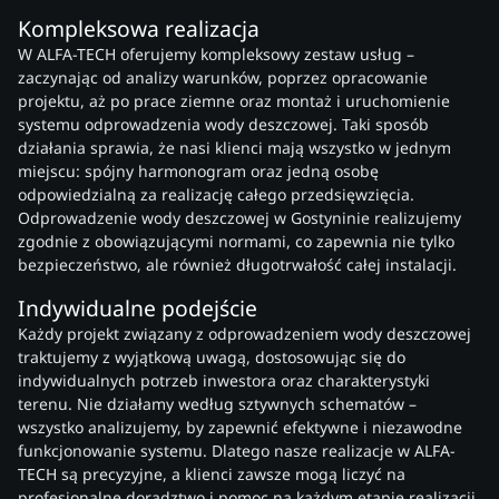
Kompleksowa realizacja
W ALFA-TECH oferujemy kompleksowy zestaw usług –
zaczynając od analizy warunków, poprzez opracowanie
projektu, aż po prace ziemne oraz montaż i uruchomienie
systemu odprowadzenia wody deszczowej. Taki sposób
działania sprawia, że nasi klienci mają wszystko w jednym
miejscu: spójny harmonogram oraz jedną osobę
odpowiedzialną za realizację całego przedsięwzięcia.
Odprowadzenie wody deszczowej w Gostyninie realizujemy
zgodnie z obowiązującymi normami, co zapewnia nie tylko
bezpieczeństwo, ale również długotrwałość całej instalacji.
Indywidualne podejście
Każdy projekt związany z odprowadzeniem wody deszczowej
traktujemy z wyjątkową uwagą, dostosowując się do
indywidualnych potrzeb inwestora oraz charakterystyki
terenu. Nie działamy według sztywnych schematów –
wszystko analizujemy, by zapewnić efektywne i niezawodne
funkcjonowanie systemu. Dlatego nasze realizacje w ALFA-
TECH są precyzyjne, a klienci zawsze mogą liczyć na
profesjonalne doradztwo i pomoc na każdym etapie realizacji