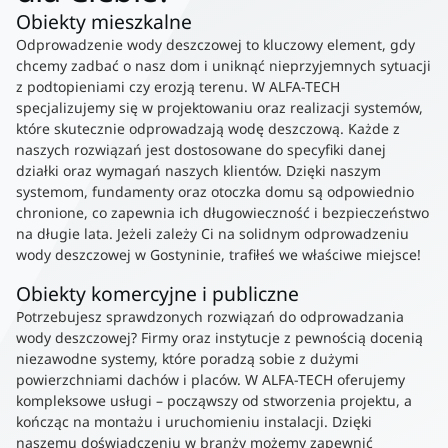
Obiekty mieszkalne
Odprowadzenie wody deszczowej to kluczowy element, gdy
chcemy zadbać o nasz dom i uniknąć nieprzyjemnych sytuacji
z podtopieniami czy erozją terenu. W ALFA-TECH
specjalizujemy się w projektowaniu oraz realizacji systemów,
które skutecznie odprowadzają wodę deszczową. Każde z
naszych rozwiązań jest dostosowane do specyfiki danej
działki oraz wymagań naszych klientów. Dzięki naszym
systemom, fundamenty oraz otoczka domu są odpowiednio
chronione, co zapewnia ich długowieczność i bezpieczeństwo
na długie lata. Jeżeli zależy Ci na solidnym odprowadzeniu
wody deszczowej w Gostyninie, trafiłeś we właściwe miejsce!
Obiekty komercyjne i publiczne
Potrzebujesz sprawdzonych rozwiązań do odprowadzania
wody deszczowej? Firmy oraz instytucje z pewnością docenią
niezawodne systemy, które poradzą sobie z dużymi
powierzchniami dachów i placów. W ALFA-TECH oferujemy
kompleksowe usługi – począwszy od stworzenia projektu, a
kończąc na montażu i uruchomieniu instalacji. Dzięki
naszemu doświadczeniu w branży możemy zapewnić