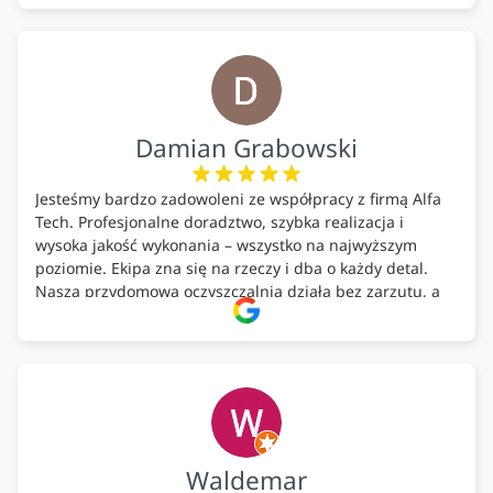
Podsumowując ekipa na wysokim poziomie, rzetelna.
Bardzo dobre wykonanie pracy i zachowanie czystości.
Firma godna polecenia .
Damian Grabowski
Jesteśmy bardzo zadowoleni ze współpracy z firmą Alfa
Tech. Profesjonalne doradztwo, szybka realizacja i
wysoka jakość wykonania – wszystko na najwyższym
poziomie. Ekipa zna się na rzeczy i dba o każdy detal.
Nasza przydomowa oczyszczalnia działa bez zarzutu, a
całość została wykonana zgodnie z terminem i
ustaleniami. Z czystym sumieniem polecamy Alfa Tech
każdemu, kto szuka solidnego partnera w zakresie
ekologicznych rozwiązań!🍀
Waldemar