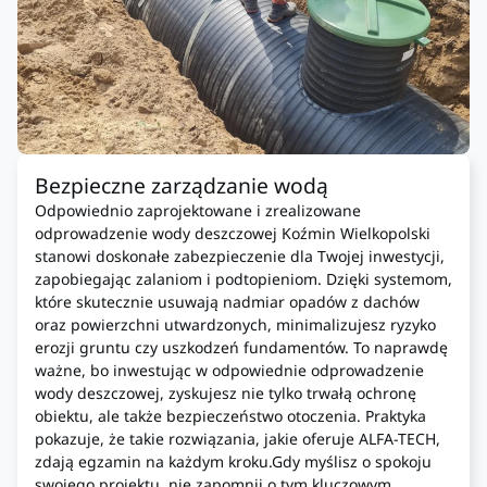
Bezpieczne zarządzanie wodą
Odpowiednio zaprojektowane i zrealizowane
odprowadzenie wody deszczowej Koźmin Wielkopolski
stanowi doskonałe zabezpieczenie dla Twojej inwestycji,
zapobiegając zalaniom i podtopieniom. Dzięki systemom,
które skutecznie usuwają nadmiar opadów z dachów
oraz powierzchni utwardzonych, minimalizujesz ryzyko
erozji gruntu czy uszkodzeń fundamentów. To naprawdę
ważne, bo inwestując w odpowiednie odprowadzenie
wody deszczowej, zyskujesz nie tylko trwałą ochronę
obiektu, ale także bezpieczeństwo otoczenia. Praktyka
pokazuje, że takie rozwiązania, jakie oferuje ALFA-TECH,
zdają egzamin na każdym kroku.Gdy myślisz o spokoju
swojego projektu, nie zapomnij o tym kluczowym