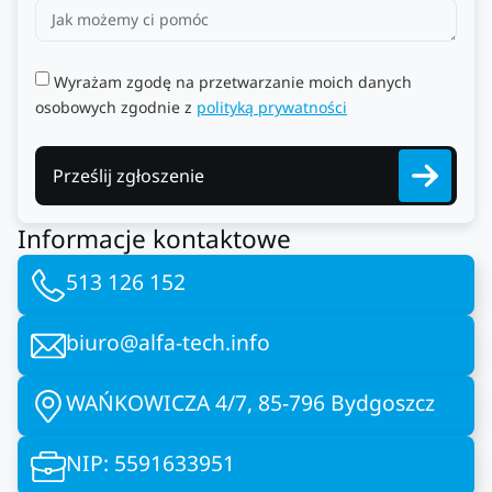
Wyrażam zgodę na przetwarzanie moich danych
osobowych zgodnie z
polityką prywatności
Prześlij zgłoszenie
Informacje kontaktowe
513 126 152
biuro@alfa-tech.info
WAŃKOWICZA 4/7, 85-796 Bydgoszcz
NIP: 5591633951