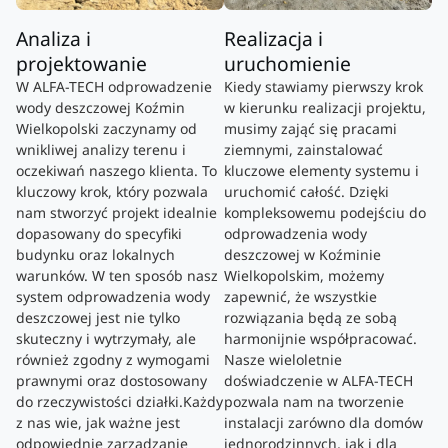
Analiza i
Realizacja i
projektowanie
uruchomienie
W ALFA-TECH odprowadzenie
Kiedy stawiamy pierwszy krok
wody deszczowej Koźmin
w kierunku realizacji projektu,
Wielkopolski zaczynamy od
musimy zająć się pracami
wnikliwej analizy terenu i
ziemnymi, zainstalować
oczekiwań naszego klienta. To
kluczowe elementy systemu i
kluczowy krok, który pozwala
uruchomić całość. Dzięki
nam stworzyć projekt idealnie
kompleksowemu podejściu do
dopasowany do specyfiki
odprowadzenia wody
budynku oraz lokalnych
deszczowej w Koźminie
warunków. W ten sposób nasz
Wielkopolskim, możemy
system odprowadzenia wody
zapewnić, że wszystkie
deszczowej jest nie tylko
rozwiązania będą ze sobą
skuteczny i wytrzymały, ale
harmonijnie współpracować.
również zgodny z wymogami
Nasze wieloletnie
prawnymi oraz dostosowany
doświadczenie w ALFA-TECH
do rzeczywistości działki.Każdy
pozwala nam na tworzenie
z nas wie, jak ważne jest
instalacji zarówno dla domów
odpowiednie zarządzanie
jednorodzinnych, jak i dla