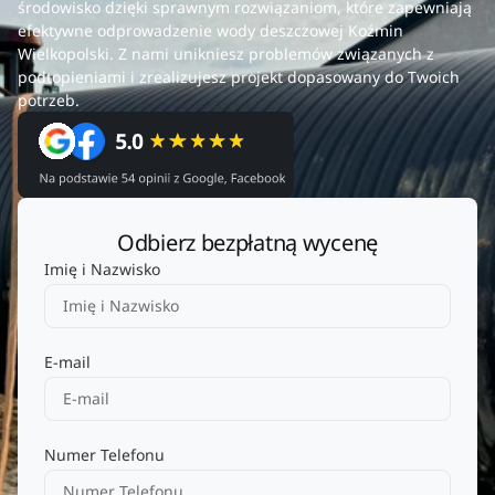
środowisko dzięki sprawnym rozwiązaniom, które zapewniają
efektywne odprowadzenie wody deszczowej Koźmin
Wielkopolski. Z nami unikniesz problemów związanych z
podtopieniami i zrealizujesz projekt dopasowany do Twoich
potrzeb.
Odbierz bezpłatną wycenę
Imię i Nazwisko
E-mail
Numer Telefonu