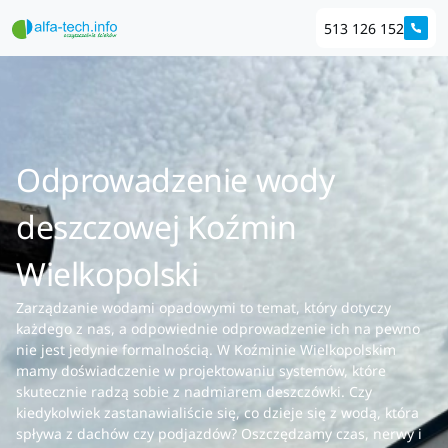
513 126 152
Odprowadzenie wody
deszczowej Koźmin
Wielkopolski
Zarządzanie wodami opadowymi to temat, który dotyczy
każdego z nas, a odpowiednie odprowadzenie ich na pewno
nie jest jedynie formalnością. W Koźminie Wielkopolskim
mamy doświadczenie w projektowaniu systemów, które
skutecznie radzą sobie z nadmiarem deszczówki. Czy
kiedykolwiek zastanawialiście się, co dzieje się z wodą, która
spływa z dachów czy podjazdów? Oszczędzamy czas, nerwy i