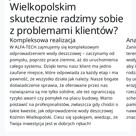
Wielkopolskim
skutecznie radzimy sobie
z problemami klientów?
Kompleksowa realizacja
Ana
W ALFA-TECH zajmujemy się kompleksowym
Zani
odprowadzeniem wody deszczowej – zaczynamy od
tere
pomysłu, poprzez prace ziemne, aż do uruchomienia
wody
całego systemu. Dzięki temu nasz klient ma jedno
aby 
zaufane miejsce, które odpowiada za każdy etap i ma
rodz
pewność, że wszystko działa jak należy. Nasze bogate
by u
doświadczenie sprawia, że oferowane przez nas
eroz
rozwiązania są nie tylko solidne, ale też ograniczają
rzec
ryzyko awarii czy pomyłek na placu budowy. Warto
sche
postawić na profesjonalistów, zwłaszcza gdy chodzi o
pami
takie kwestie, jak odprowadzenie wody deszczowej
nawe
Koźmin Wielkopolski. Ciesz się spokojem, wiedząc, że
znac
Twoja inwestycja jest w dobrych rękach!