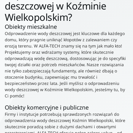
deszczowej w Koźminie
Wielkopolskim?
Obiekty mieszkalne
Odprowadzenie wody deszczowej jest kluczowe dla każdego
domu, który pragnie uniknąć kłopotów z zalewaniem czy
erozją terenu. W ALFA-TECH znamy się na tym jak mało kto!
Projektujemy oraz wdrażamy systemy, które skutecznie
odprowadzają wodę deszczową, dostosowując je do specyfiki
twojej działki oraz potrzeb mieszkańców. Nasze rozwiązania
nie tylko zabezpieczają fundamenty, ale również dbają o
otoczenie budynku, zapewniając mu trwałość i
bezpieczeństwo przez lata. Jeśli myślisz o odprowadzeniu
wody deszczowej w Koźminie Wielkopolskim, jesteśmy tu, by
Ci pomóc!
Obiekty komercyjne i publiczne
Firmy i instytucje potrzebują sprawdzonych rozwiązań do
odprowadzenia wody deszczowej Koźmin Wielkopolski, które
skutecznie poradzą sobie z dużymi dachami i otwartymi
przestrzeniami. ALFA-TECH oferuje pełen zakres usług – od