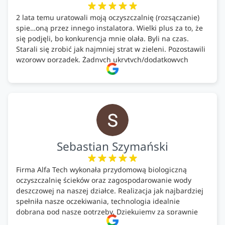
2 lata temu uratowali moją oczyszczalnię (rozsączanie)
spie…oną przez innego instalatora. Wielki plus za to, że
się podjęli, bo konkurencja mnie olała. Byli na czas.
Starali się zrobić jak najmniej strat w zieleni. Pozostawili
wzorowy porządek. Żadnych ukrytych/dodatkowych
kosztów. Zaskoczenie. Kontakt bardzo OK. Obsługa
pomontażowa również OK. A ich środki do oczyszczalni –
MEGA.
Polecam!
Sebastian Szymański
Firma Alfa Tech wykonała przydomową biologiczną
oczyszczalnię ścieków oraz zagospodarowanie wody
deszczowej na naszej działce. Realizacja jak najbardziej
spełniła nasze oczekiwania, technologia idealnie
dobrana pod nasze potrzeby. Dziękujemy za sprawnie
wykonany montaż w świetnej atmosferze! Polecam!