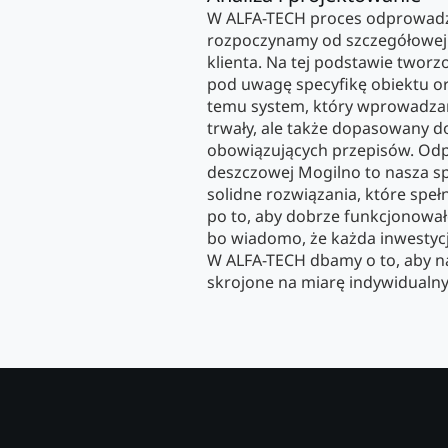
W ALFA-TECH proces odprowad
rozpoczynamy od szczegółowej 
klienta. Na tej podstawie tworzo
pod uwagę specyfikę obiektu or
temu system, który wprowadzamy
trwały, ale także dopasowany do
obowiązujących przepisów. Od
deszczowej Mogilno to nasza sp
solidne rozwiązania, które speł
po to, aby dobrze funkcjonował
bo wiadomo, że każda inwestyc
W ALFA-TECH dbamy o to, aby na
skrojone na miarę indywidualny