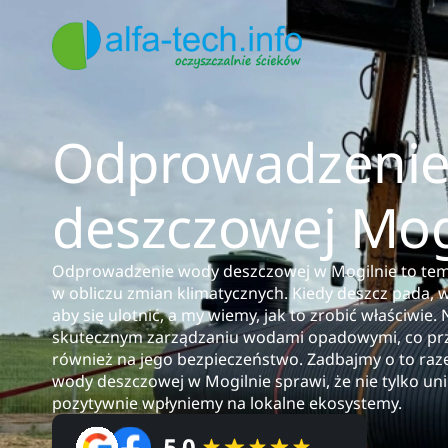
Odprowadzenie
deszczowej Mog
Odprowadzenie wody deszczowej w Mogilnie to temat
w obliczu zmian klimatycznych. Kiedy deszcz pada,
aby się ulotnić, a my wiemy, jak to zrobić właściwi
skutecznym zarządzaniu wodami opadowymi, co przekł
również na jego bezpieczeństwo. Zadbajmy o to r
wody deszczowej w Mogilnie sprawi, że nie tylko u
pozytywnie wpłyniemy na lokalne ekosystemy.