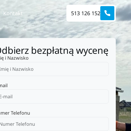
Kontakt
513 126 152
dbierz bezpłatną wycenę
ię i Nazwisko
mail
mer Telefonu