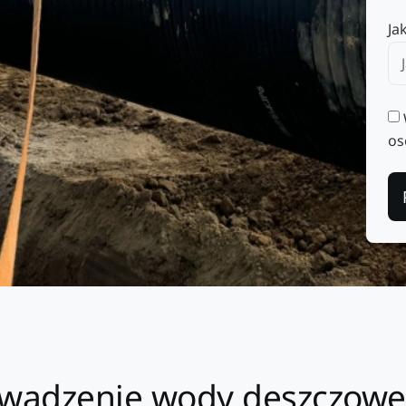
Ja
os
wadzenie wody deszczowej