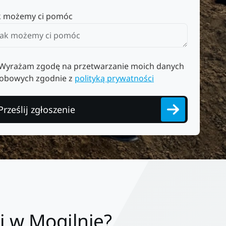
k możemy ci pomóc
Wyrażam zgodę na przetwarzanie moich danych
obowych zgodnie z
polityką prywatności
Prześlij zgłoszenie
 w Mogilnie?