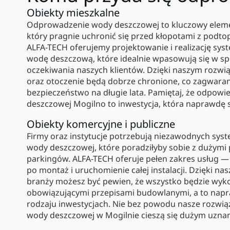
Obiekty mieszkalne
Odprowadzenie wody deszczowej to kluczowy eleme
który pragnie uchronić się przed kłopotami z podto
ALFA-TECH oferujemy projektowanie i realizację s
wodę deszczową, które idealnie wpasowują się w spe
oczekiwania naszych klientów. Dzięki naszym rozw
oraz otoczenie będą dobrze chronione, co zagwarant
bezpieczeństwo na długie lata. Pamiętaj, że odpow
deszczowej Mogilno to inwestycja, która naprawdę s
Obiekty komercyjne i publiczne
Firmy oraz instytucje potrzebują niezawodnych sy
wody deszczowej, które poradziłyby sobie z dużymi
parkingów. ALFA-TECH oferuje pełen zakres usług — 
po montaż i uruchomienie całej instalacji. Dzięki 
branży możesz być pewien, że wszystko będzie wykon
obowiązującymi przepisami budowlanymi, a to nap
rodzaju inwestycjach. Nie bez powodu nasze rozwi
wody deszczowej w Mogilnie cieszą się dużym uzna