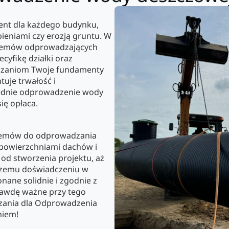
nt dla każdego budynku,
pieniami czy erozją gruntu. W
ystemów odprowadzających
cyfikę działki oraz
iązaniom Twoje fundamenty
uje trwałość i
iednie odprowadzenie wody
ię opłaca.
stemów do odprowadzania
 powierzchniami dachów i
od stworzenia projektu, aż
naszemu doświadczeniu w
ane solidnie i zgodnie z
rawdę ważne przy tego
ązania dla Odprowadzenia
niem!