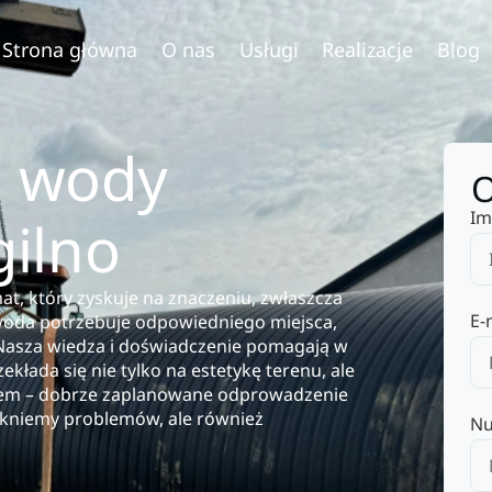
Strona główna
O nas
Usługi
Realizacje
Blog
 wody
O
Im
ilno
, który zyskuje na znaczeniu, zwłaszcza
E-
 woda potrzebuje odpowiedniego miejsca,
e. Nasza wiedza i doświadczenie pomagają w
ada się nie tylko na estetykę terenu, ale
azem – dobrze zaplanowane odprowadzenie
nikniemy problemów, ale również
Nu