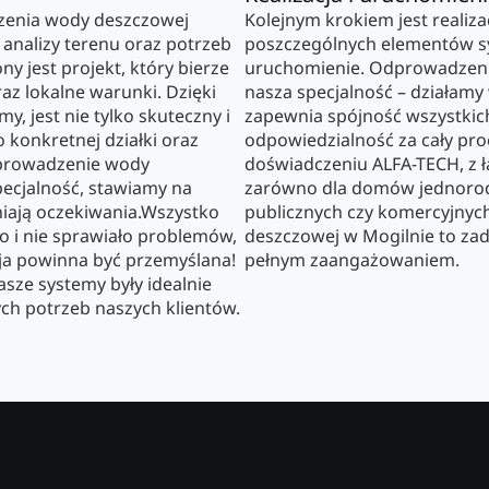
zenia wody deszczowej
Kolejnym krokiem jest realiz
analizy terenu oraz potrzeb
poszczególnych elementów s
ny jest projekt, który bierze
uruchomienie. Odprowadzeni
az lokalne warunki. Dzięki
nasza specjalność – działam
, jest nie tylko skuteczny i
zapewnia spójność wszystkich
 konkretnej działki oraz
odpowiedzialność za cały pro
prowadzenie wody
doświadczeniu ALFA-TECH, z ł
ecjalność, stawiamy na
zarówno dla domów jednorodz
niają oczekiwania.Wszystko
publicznych czy komercyjny
o i nie sprawiało problemów,
deszczowej w Mogilnie to zad
ja powinna być przemyślana!
pełnym zaangażowaniem.
sze systemy były idealnie
ch potrzeb naszych klientów.