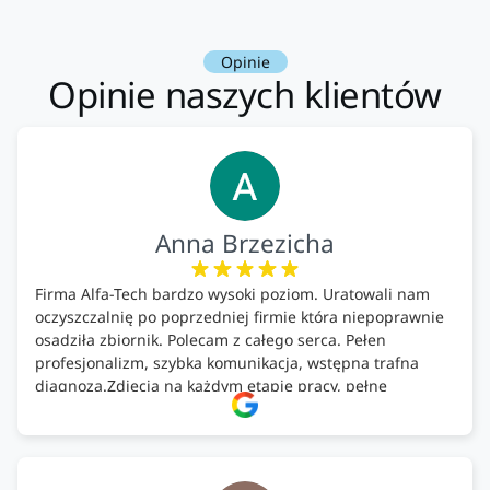
Opinie
Opinie naszych klientów
Anna Brzezicha
Firma Alfa-Tech bardzo wysoki poziom. Uratowali nam
oczyszczalnię po poprzedniej firmie która niepoprawnie
osadziła zbiornik. Polecam z całego serca. Pełen
profesjonalizm, szybka komunikacja, wstępna trafna
diagnoza.Zdjęcia na każdym etapie pracy, pełne
doradztwo.Dobrze wyszkoleni i znający się na rzeczy.
Podsumowując ekipa na wysokim poziomie, rzetelna.
Bardzo dobre wykonanie pracy i zachowanie czystości.
Firma godna polecenia .