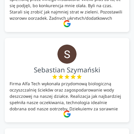
się podjęli, bo konkurencja mnie olała. Byli na czas.
Starali się zrobić jak najmniej strat w zieleni. Pozostawili
wzorowy porządek. Żadnych ukrytych/dodatkowych
kosztów. Zaskoczenie. Kontakt bardzo OK. Obsługa
pomontażowa również OK. A ich środki do oczyszczalni –
MEGA.
Polecam!
Sebastian Szymański
Firma Alfa Tech wykonała przydomową biologiczną
oczyszczalnię ścieków oraz zagospodarowanie wody
deszczowej na naszej działce. Realizacja jak najbardziej
spełniła nasze oczekiwania, technologia idealnie
dobrana pod nasze potrzeby. Dziękujemy za sprawnie
wykonany montaż w świetnej atmosferze! Polecam!