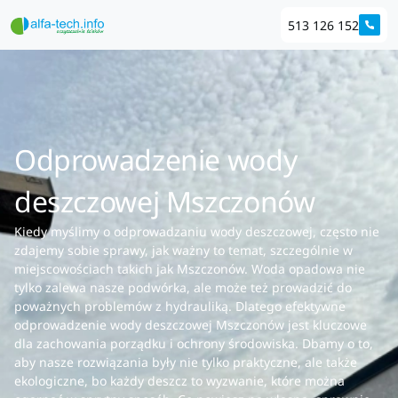
513 126 152
Odprowadzenie wody
deszczowej Mszczonów
Kiedy myślimy o odprowadzaniu wody deszczowej, często nie
zdajemy sobie sprawy, jak ważny to temat, szczególnie w
miejscowościach takich jak Mszczonów. Woda opadowa nie
tylko zalewa nasze podwórka, ale może też prowadzić do
poważnych problemów z hydrauliką. Dlatego efektywne
odprowadzenie wody deszczowej Mszczonów jest kluczowe
dla zachowania porządku i ochrony środowiska. Dbamy o to,
aby nasze rozwiązania były nie tylko praktyczne, ale także
ekologiczne, bo każdy deszcz to wyzwanie, które można