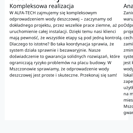
Kompleksowa realizacja
Ana
W ALFA-TECH zajmujemy się kompleksowym
Zani
odprowadzeniem wody deszczowej – zaczynamy od
waru
dokładnego projektu, przez wszelkie prace ziemne, aż po
Odpr
uruchomienie całej instalacji. Dzięki temu nasi klienci
proj
mają pewność, że wszystkie etapy są pod jedną kontrolą.
cech
Dlaczego to istotne? Bo taka koordynacja sprawia, że
zami
system działa sprawnie i bezawaryjnie. Nasze
zmin
doświadczenie to gwarancja solidnych rozwiązań, które
syst
ograniczają ryzyko problemów na placu budowy. W
jest
Mszczonowie sprawiamy, że odprowadzenie wody
wody
deszczowej jest proste i skuteczne. Przekonaj się sam!
loka
zape
użyt
na m
mies
Mszc
gwar