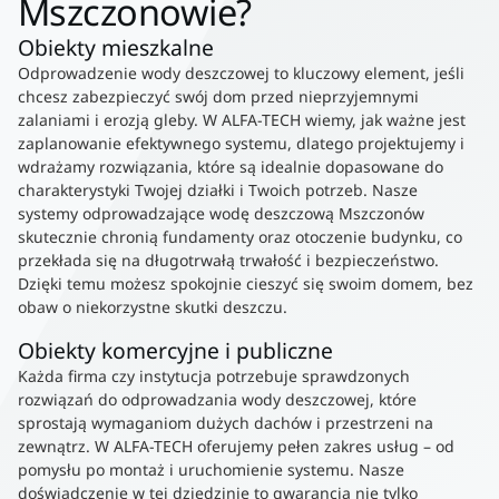
Mszczonowie?
Obiekty mieszkalne
Odprowadzenie wody deszczowej to kluczowy element, jeśli
chcesz zabezpieczyć swój dom przed nieprzyjemnymi
zalaniami i erozją gleby. W ALFA-TECH wiemy, jak ważne jest
zaplanowanie efektywnego systemu, dlatego projektujemy i
wdrażamy rozwiązania, które są idealnie dopasowane do
charakterystyki Twojej działki i Twoich potrzeb. Nasze
systemy odprowadzające wodę deszczową Mszczonów
skutecznie chronią fundamenty oraz otoczenie budynku, co
przekłada się na długotrwałą trwałość i bezpieczeństwo.
Dzięki temu możesz spokojnie cieszyć się swoim domem, bez
obaw o niekorzystne skutki deszczu.
Obiekty komercyjne i publiczne
Każda firma czy instytucja potrzebuje sprawdzonych
rozwiązań do odprowadzania wody deszczowej, które
sprostają wymaganiom dużych dachów i przestrzeni na
zewnątrz. W ALFA-TECH oferujemy pełen zakres usług – od
pomysłu po montaż i uruchomienie systemu. Nasze
doświadczenie w tej dziedzinie to gwarancja nie tylko