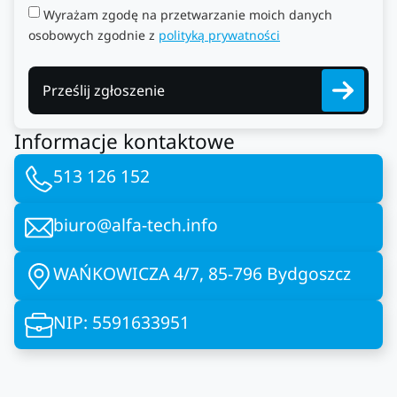
Wyrażam zgodę na przetwarzanie moich danych
osobowych zgodnie z
polityką prywatności
Prześlij zgłoszenie
Informacje kontaktowe
513 126 152
biuro@alfa-tech.info
WAŃKOWICZA 4/7, 85-796 Bydgoszcz
NIP: 5591633951