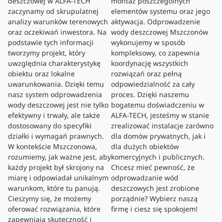
deszczowej w ALFA-TECH
montaż poszczególnych
zaczynamy od skrupulatnej
elementów systemu oraz jego
analizy warunków terenowych
aktywacja. Odprowadzenie
oraz oczekiwań inwestora. Na
wody deszczowej Mszczonów
podstawie tych informacji
wykonujemy w sposób
tworzymy projekt, który
kompleksowy, co zapewnia
uwzględnia charakterystykę
koordynację wszystkich
obiektu oraz lokalne
rozwiązań oraz pełną
uwarunkowania. Dzięki temu
odpowiedzialność za cały
nasz system odprowadzenia
proces. Dzięki naszemu
wody deszczowej jest nie tylko
bogatemu doświadczeniu w
efektywny i trwały, ale także
ALFA-TECH, jesteśmy w stanie
dostosowany do specyfiki
zrealizować instalacje zarówno
działki i wymagań prawnych.
dla domów prywatnych, jak i
W kontekście Mszczonowa,
dla dużych obiektów
rozumiemy, jak ważne jest, aby
komercyjnych i publicznych.
każdy projekt był skrojony na
Chcesz mieć pewność, że
miarę i odpowiadał unikalnym
odprowadzanie wód
warunkom, które tu panują.
deszczowych jest zrobione
Cieszymy się, że możemy
porządnie? Wybierz naszą
oferować rozwiązania, które
firmę i ciesz się spokojem!
zapewniają skuteczność i