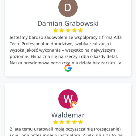
Damian Grabowski
Jesteśmy bardzo zadowoleni ze współpracy z firmą Alfa
Tech. Profesjonalne doradztwo, szybka realizacja i
wysoka jakość wykonania – wszystko na najwyższym
poziomie. Ekipa zna się na rzeczy i dba o każdy detal.
Nasza przydomowa oczyszczalnia działa bez zarzutu, a
całość została wykonana zgodnie z terminem i
ustaleniami. Z czystym sumieniem polecamy Alfa Tech
każdemu, kto szuka solidnego partnera w zakresie
ekologicznych rozwiązań!🍀
Waldemar
2 lata temu uratowali moją oczyszczalnię (rozsączanie)
spie…oną przez innego instalatora. Wielki plus za to, że