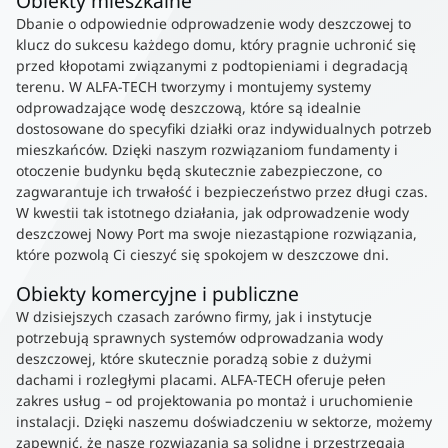
Obiekty mieszkalne
Dbanie o odpowiednie odprowadzenie wody deszczowej to
klucz do sukcesu każdego domu, który pragnie uchronić się
przed kłopotami związanymi z podtopieniami i degradacją
terenu. W ALFA-TECH tworzymy i montujemy systemy
odprowadzające wodę deszczową, które są idealnie
dostosowane do specyfiki działki oraz indywidualnych potrzeb
mieszkańców. Dzięki naszym rozwiązaniom fundamenty i
otoczenie budynku będą skutecznie zabezpieczone, co
zagwarantuje ich trwałość i bezpieczeństwo przez długi czas.
W kwestii tak istotnego działania, jak odprowadzenie wody
deszczowej Nowy Port ma swoje niezastąpione rozwiązania,
które pozwolą Ci cieszyć się spokojem w deszczowe dni.
Obiekty komercyjne i publiczne
W dzisiejszych czasach zarówno firmy, jak i instytucje
potrzebują sprawnych systemów odprowadzania wody
deszczowej, które skutecznie poradzą sobie z dużymi
dachami i rozległymi placami. ALFA-TECH oferuje pełen
zakres usług – od projektowania po montaż i uruchomienie
instalacji. Dzięki naszemu doświadczeniu w sektorze, możemy
zapewnić, że nasze rozwiązania są solidne i przestrzegają