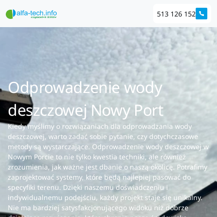
513 126 152
Odprowadzenie wody
deszczowej Nowy Port
Kiedy myślimy o rozwiązaniach dla odprowadzania wody
deszczowej, warto zadać sobie pytanie, czy dotychczasowe
metody są wystarczające. Odprowadzenie wody deszczowej w
Nowym Porcie to nie tylko kwestia techniki, ale również
zrozumienia, jak ważne jest dbanie o naszą okolicę. Potrafimy
zaprojektować systemy, które będą najlepiej pasować do
specyfiki terenu. Dzięki naszemu doświadczeniu i
indywidualnemu podejściu, każdy projekt staje się unikalny.
Nie ma bardziej satysfakcjonującego widoku niż dobrze