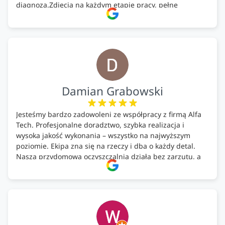
diagnoza.Zdjęcia na każdym etapie pracy, pełne
doradztwo.Dobrze wyszkoleni i znający się na rzeczy.
Podsumowując ekipa na wysokim poziomie, rzetelna.
Bardzo dobre wykonanie pracy i zachowanie czystości.
Firma godna polecenia .
Damian Grabowski
Jesteśmy bardzo zadowoleni ze współpracy z firmą Alfa
Tech. Profesjonalne doradztwo, szybka realizacja i
wysoka jakość wykonania – wszystko na najwyższym
poziomie. Ekipa zna się na rzeczy i dba o każdy detal.
Nasza przydomowa oczyszczalnia działa bez zarzutu, a
całość została wykonana zgodnie z terminem i
ustaleniami. Z czystym sumieniem polecamy Alfa Tech
każdemu, kto szuka solidnego partnera w zakresie
ekologicznych rozwiązań!🍀