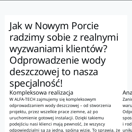
Jak w Nowym Porcie
radzimy sobie z realnymi
wyzwaniami klientów?
Odprowadzenie wody
deszczowej to nasza
specjalność!
Kompleksowa realizacja
Ana
W ALFA-TECH zajmujemy się kompleksowym
Zani
odprowadzaniem wody deszczowej – od stworzenia
waru
projektu, przez wszelkie prace ziemne, aż po
Odpr
uruchomienie gotowej instalacji. Dzięki takiemu
spos
podejściu nasi klienci mają pewność, że wszyscy
i ro
odpowiedzialni są za jedną, spójną wizję. To sprawia, że
unik