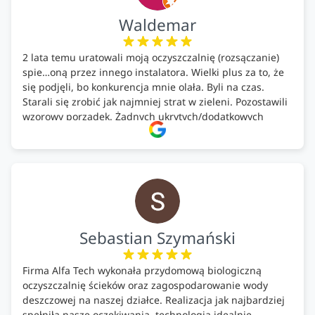
Waldemar
2 lata temu uratowali moją oczyszczalnię (rozsączanie)
spie…oną przez innego instalatora. Wielki plus za to, że
się podjęli, bo konkurencja mnie olała. Byli na czas.
Starali się zrobić jak najmniej strat w zieleni. Pozostawili
wzorowy porządek. Żadnych ukrytych/dodatkowych
kosztów. Zaskoczenie. Kontakt bardzo OK. Obsługa
pomontażowa również OK. A ich środki do oczyszczalni –
MEGA.
Polecam!
Sebastian Szymański
Firma Alfa Tech wykonała przydomową biologiczną
oczyszczalnię ścieków oraz zagospodarowanie wody
deszczowej na naszej działce. Realizacja jak najbardziej
spełniła nasze oczekiwania, technologia idealnie