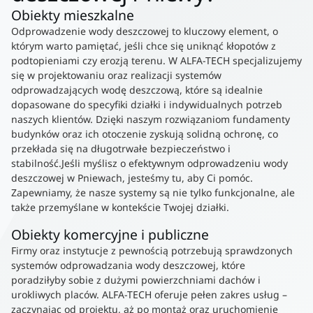
Obiekty mieszkalne
Odprowadzenie wody deszczowej to kluczowy element, o
którym warto pamiętać, jeśli chce się uniknąć kłopotów z
podtopieniami czy erozją terenu. W ALFA-TECH specjalizujemy
się w projektowaniu oraz realizacji systemów
odprowadzających wodę deszczową, które są idealnie
dopasowane do specyfiki działki i indywidualnych potrzeb
naszych klientów. Dzięki naszym rozwiązaniom fundamenty
budynków oraz ich otoczenie zyskują solidną ochronę, co
przekłada się na długotrwałe bezpieczeństwo i
stabilność.Jeśli myślisz o efektywnym odprowadzeniu wody
deszczowej w Pniewach, jesteśmy tu, aby Ci pomóc.
Zapewniamy, że nasze systemy są nie tylko funkcjonalne, ale
także przemyślane w kontekście Twojej działki.
Obiekty komercyjne i publiczne
Firmy oraz instytucje z pewnością potrzebują sprawdzonych
systemów odprowadzania wody deszczowej, które
poradziłyby sobie z dużymi powierzchniami dachów i
urokliwych placów. ALFA-TECH oferuje pełen zakres usług –
zaczynając od projektu, aż po montaż oraz uruchomienie