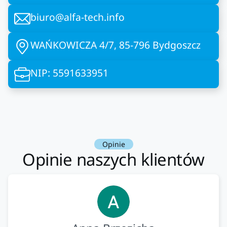
biuro@alfa-tech.info
WAŃKOWICZA 4/7, 85-796 Bydgoszcz
NIP: 5591633951
Opinie
Opinie naszych klientów