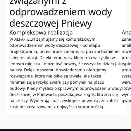
związanymi z
odprowadzeniem wody
deszczowej Pniewy
Kompleksowa realizacja
Ana
W ALFA-TECH zajmujemy się kompleksowym
Zani
odprowadzeniem wody deszczowej – od etapu
anal
projektowania, przez prace ziemne, aż po uruchomienie
inwe
całej instalacji. Dzięki temu nasz klient ma wszystko w
proj
jednym miejscu i może być pewny, że wszystko działa jak
typi
należy. Dzięki naszemu doświadczeniu oferujemy
prob
rozwiązania, które nie tylko są trwałe, ale także
syst
minimalizują ryzyko awarii czy pomyłek na placu
waru
budowy. Kiedy myślisz o sprawnym odprowadzeniu wody
rozw
deszczowej w Pniewach, poszukujesz kogoś, kto zna się
wyni
na rzeczy. Wybierając nas, zyskujesz pewność, że całość
gwar
zostanie zrealizowana z najwyższą starannością.