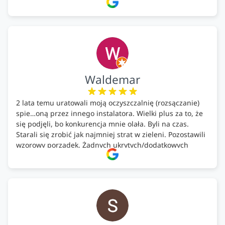
całość została wykonana zgodnie z terminem i
ustaleniami. Z czystym sumieniem polecamy Alfa Tech
każdemu, kto szuka solidnego partnera w zakresie
ekologicznych rozwiązań!🍀
Waldemar
2 lata temu uratowali moją oczyszczalnię (rozsączanie)
spie…oną przez innego instalatora. Wielki plus za to, że
się podjęli, bo konkurencja mnie olała. Byli na czas.
Starali się zrobić jak najmniej strat w zieleni. Pozostawili
wzorowy porządek. Żadnych ukrytych/dodatkowych
kosztów. Zaskoczenie. Kontakt bardzo OK. Obsługa
pomontażowa również OK. A ich środki do oczyszczalni –
MEGA.
Polecam!