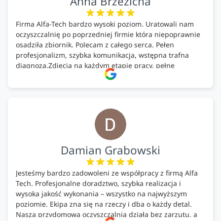
Anna Brzezicha
Firma Alfa-Tech bardzo wysoki poziom. Uratowali nam
oczyszczalnię po poprzedniej firmie która niepoprawnie
osadziła zbiornik. Polecam z całego serca. Pełen
profesjonalizm, szybka komunikacja, wstępna trafna
diagnoza.Zdjęcia na każdym etapie pracy, pełne
doradztwo.Dobrze wyszkoleni i znający się na rzeczy.
Podsumowując ekipa na wysokim poziomie, rzetelna.
Bardzo dobre wykonanie pracy i zachowanie czystości.
Firma godna polecenia .
Damian Grabowski
Jesteśmy bardzo zadowoleni ze współpracy z firmą Alfa
Tech. Profesjonalne doradztwo, szybka realizacja i
wysoka jakość wykonania – wszystko na najwyższym
poziomie. Ekipa zna się na rzeczy i dba o każdy detal.
Nasza przydomowa oczyszczalnia działa bez zarzutu, a