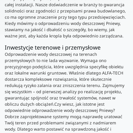
całej instalacji. Nasze doświadczenie w branży to gwarancja
solidności oraz zgodności z przepisami prawa budowlanego,
co ma ogromne znaczenie przy tego typu przedsięwzięciach.
Kiedy mówimy o odprowadzeniu wody deszczowej Pniewy,
stawiamy na jakość i dbałość o szczegóły, bo wiemy, jak
ważne jest, aby każda kropla była odpowiednio zarządzana.
Inwestycje terenowe i przemysłowe
Odprowadzenie wody deszczowej na terenach
przemysłowych to nie lada wyzwanie. Wymaga ono
precyzyjnego podejścia, które uwzględnia specyfikę obiektu
oraz lokalne warunki gruntowe. Właśnie dlatego ALFA-TECH
dostarcza kompleksowe rozwiązania, które skutecznie
redukują ryzyko zalania oraz zniszczenia terenu. Zajmujemy
się wszystkim – od pierwszej analizy po realizację projektu,
gwarantując spójność oraz trwałość systemów, nawet w
obliczu dużych obciążeń.Czy wiesz, jak istotne jest
odpowiednie odprowadzenie wody deszczowej Pniewy?
Dobrze zaprojektowane systemy mogą naprawdę uratować
Twój teren przed problemami związanymi z nadmiarem
wody. Dlatego warto postawić na sprawdzoną jakość i