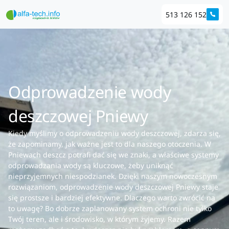
513 126 152
Odprowadzenie wody
deszczowej Pniewy
Kiedy myślimy o odprowadzeniu wody deszczowej, zdarza się,
że zapominamy, jak ważne jest to dla naszego otoczenia. W
Pniewach deszcz potrafi dać się we znaki, a właściwe systemy
odprowadzania wody są kluczowe, żeby uniknąć
nieprzyjemnych niespodzianek. Dzięki naszym nowoczesnym
rozwiązaniom, odprowadzenie wody deszczowej Pniewy staje
się prostsze i bardziej efektywne. Dlaczego warto zwrócić na
to uwagę? Bo dobrze zaplanowany system ochroni nie tylko
Twój teren, ale i środowisko, w którym żyjemy. Razem