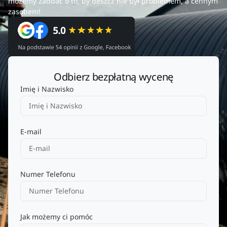
możemy zadbać o to, by deszcz nie był problemem, a cennym
zasobem!
Odbierz bezpłatną wycenę
Imię i Nazwisko
E-mail
Numer Telefonu
Jak możemy ci pomóc