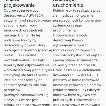
projektowanie
uruchomienie
Odprowadzenie wody
Kolejny krok to realizacja prac
deszczowej w ALFA-TECH
ziemnych, zamontowanie
zaczynamy od szczegółowego
poszczególnych komponentów
zbadania warunków
systemu oraz jego
terenowych oraz potrzeb
uruchomienie.
naszego klienta. Na tej
Odprowadzenie wody
podstawie tworzymy
deszczowej Pniewy
dedykowany projekt, który
wykonujemy w sposób
uwzględnia zarówno specyfikę
kompleksowy, co zapewnia
obiektu, jak i lokalne
spójność wszystkich rozwiązań
uwarunkowania. To dzięki
i pełną odpowiedzialność za
temu system odprowadzenia
całkowity przebieg procesu.
wody deszczowej jest nie tylko
Dzięki naszemu wieloletniemu
efektywny, ale także trwały i
doświadczeniu w ALFA-TECH
idealnie dopasowany do
jesteśmy w stanie realizować
charakterystyki działki oraz
instalacje zarówno dla domów
przepisów
jednorodzinnych, jak i dużych
prawnych.Zastanawiałeś się
obiektów komercyjnych czy
kiedyś, jak ważne jest
publicznych. Odprowadzenie
odpowiednie odprowadzenie
wody deszczowej w Pniewach