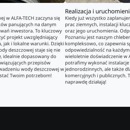
Realizacja i uruchomien
j w ALFA-TECH zaczyna się
Kiedy już wszystko zaplanujem
nków panujących na danym
prac ziemnych, instalacji k
iwań inwestora. To kluczowy
oraz jego uruchomienia. Od
yć projekt uwzględniający
Poznaniu jest naszym chleb
 jak i lokalne warunki. Dzięki
kompleksowo, co zapewnia sp
y deszczowej staje się nie
odpowiedzialność na każdym 
ły, idealnie dopasowany do
wieloletnie doświadczenie w 
bowiązujących przepisów
potrafimy wykonać instalacje
rowadzeniu wody deszczowej w
jednorodzinnych, ale także d
rostać Twoim potrzebom!
komercyjnych i publicznych. 
naprawdę działają!