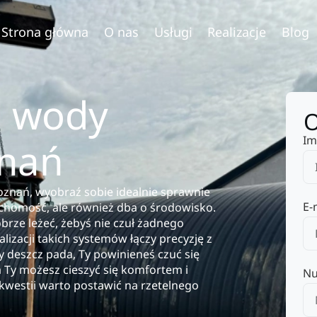
Strona główna
O nas
Usługi
Realizacje
Blog
 wody
O
Im
znań
znań, wyobraź sobie idealnie sprawnie
E-
ruchomość, ale również dba o środowisko.
rze leżeć, żebyś nie czuł żadnego
lizacji takich systemów łączy precyzję z
 deszcz pada, Ty powinieneś czuć się
Ty możesz cieszyć się komfortem i
Nu
kwestii warto postawić na rzetelnego