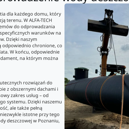
ia dla każdego domu, który
zją terenu. W ALFA-TECH
stemów do odprowadzania
 specyficznych warunków na
ów. Dzięki naszym
ą odpowiednio chronione, co
 lata. W końcu, odpowiednie
ndament, na którym można
kutecznych rozwiązań do
ie z obszernymi dachami i
owy zakres usług – od
ego systemu. Dzięki naszemu
ść, ale także pełną
niezwykle istotne przy tego
ody deszczowej w Poznaniu,