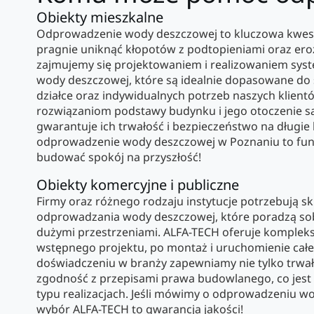
Obiekty mieszkalne
Odprowadzenie wody deszczowej to kluczowa kwest
pragnie uniknąć kłopotów z podtopieniami oraz ero
zajmujemy się projektowaniem i realizowaniem sy
wody deszczowej, które są idealnie dopasowane do
działce oraz indywidualnych potrzeb naszych klient
rozwiązaniom podstawy budynku i jego otoczenie s
gwarantuje ich trwałość i bezpieczeństwo na długie
odprowadzenie wody deszczowej w Poznaniu to fu
budować spokój na przyszłość!
Obiekty komercyjne i publiczne
Firmy oraz różnego rodzaju instytucje potrzebują s
odprowadzania wody deszczowej, które poradzą sob
dużymi przestrzeniami. ALFA-TECH oferuje kompleks
wstępnego projektu, po montaż i uruchomienie cał
doświadczeniu w branży zapewniamy nie tylko trwało
zgodność z przepisami prawa budowlanego, co jest 
typu realizacjach. Jeśli mówimy o odprowadzeniu w
wybór ALFA-TECH to gwarancja jakości!