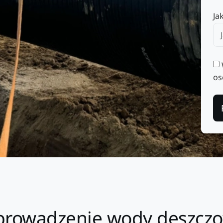
Ja
os
owadzenie wody deszczo