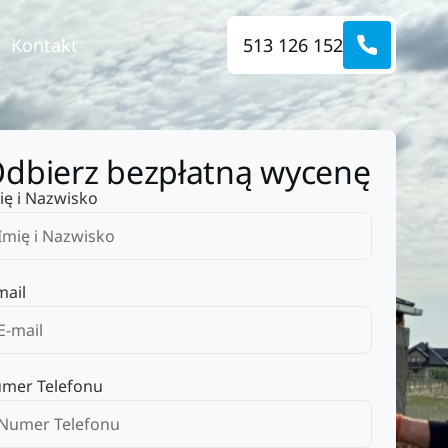
Kontakt
513 126 152
dbierz bezpłatną wycenę
ię i Nazwisko
mail
mer Telefonu