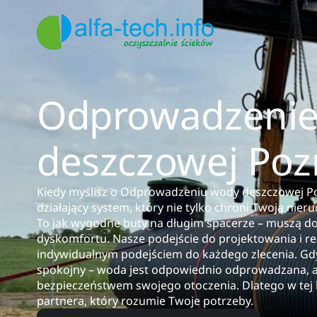
Odprowadzenie
deszczowej Po
Kiedy myślisz o Odprowadzeniu wody deszczowej Po
działający system, który nie tylko chroni Twoją nie
To jak wygodne buty na długim spacerze – muszą dob
dyskomfortu. Nasze podejście do projektowania i rea
indywidualnym podejściem do każdego zlecenia. Gdy
spokojny – woda jest odpowiednio odprowadzana, a 
bezpieczeństwem swojego otoczenia. Dlatego w tej 
partnera, który rozumie Twoje potrzeby.