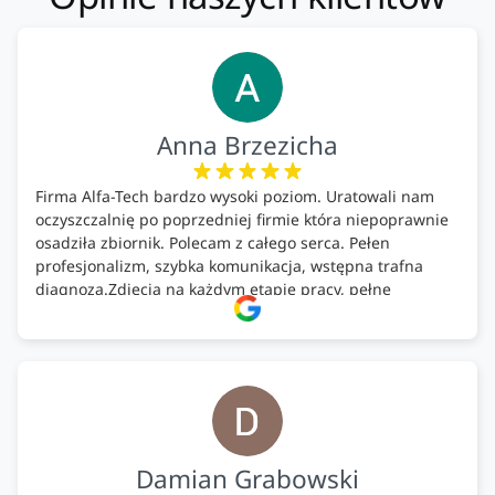
Anna Brzezicha
Firma Alfa-Tech bardzo wysoki poziom. Uratowali nam
oczyszczalnię po poprzedniej firmie która niepoprawnie
osadziła zbiornik. Polecam z całego serca. Pełen
profesjonalizm, szybka komunikacja, wstępna trafna
diagnoza.Zdjęcia na każdym etapie pracy, pełne
doradztwo.Dobrze wyszkoleni i znający się na rzeczy.
Podsumowując ekipa na wysokim poziomie, rzetelna.
Bardzo dobre wykonanie pracy i zachowanie czystości.
Firma godna polecenia .
Damian Grabowski