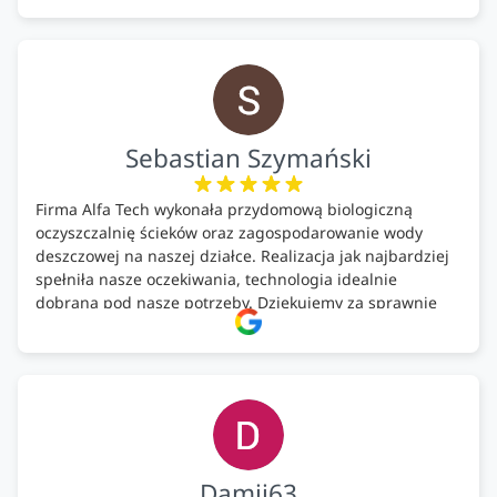
pomontażowa również OK. A ich środki do oczyszczalni –
MEGA.
Polecam!
Sebastian Szymański
Firma Alfa Tech wykonała przydomową biologiczną
oczyszczalnię ścieków oraz zagospodarowanie wody
deszczowej na naszej działce. Realizacja jak najbardziej
spełniła nasze oczekiwania, technologia idealnie
dobrana pod nasze potrzeby. Dziękujemy za sprawnie
wykonany montaż w świetnej atmosferze! Polecam!
Damii63