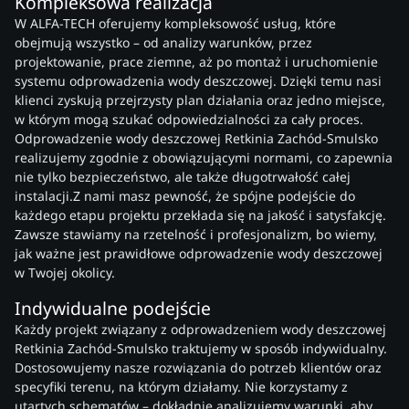
Kompleksowa realizacja
W ALFA-TECH oferujemy kompleksowość usług, które
obejmują wszystko – od analizy warunków, przez
projektowanie, prace ziemne, aż po montaż i uruchomienie
systemu odprowadzenia wody deszczowej. Dzięki temu nasi
klienci zyskują przejrzysty plan działania oraz jedno miejsce,
w którym mogą szukać odpowiedzialności za cały proces.
Odprowadzenie wody deszczowej Retkinia Zachód-Smulsko
realizujemy zgodnie z obowiązującymi normami, co zapewnia
nie tylko bezpieczeństwo, ale także długotrwałość całej
instalacji.Z nami masz pewność, że spójne podejście do
każdego etapu projektu przekłada się na jakość i satysfakcję.
Zawsze stawiamy na rzetelność i profesjonalizm, bo wiemy,
jak ważne jest prawidłowe odprowadzenie wody deszczowej
w Twojej okolicy.
Indywidualne podejście
Każdy projekt związany z odprowadzeniem wody deszczowej
Retkinia Zachód-Smulsko traktujemy w sposób indywidualny.
Dostosowujemy nasze rozwiązania do potrzeb klientów oraz
specyfiki terenu, na którym działamy. Nie korzystamy z
utartych schematów – dokładnie analizujemy warunki, aby