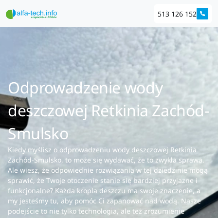
513 126 152
Odprowadzenie wody
deszczowej Retkinia Zachód-
Smulsko
Kiedy myślisz o odprowadzeniu wody deszczowej Retkinia
Zachód-Smulsko, to może się wydawać, że to zwykła sprawa.
Ale wiesz, że odpowiednie rozwiązania w tej dziedzinie mogą
sprawić, że Twoje otoczenie stanie się bardziej przyjazne i
funkcjonalne? Każda kropla deszczu ma swoje znaczenie, a
my jesteśmy tu, aby pomóc Ci zapanować nad wodą. Nasze
podejście to nie tylko technologia, ale też zrozumienie