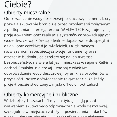
Ciebie?
Obiekty mieszkalne
Odprowadzenie wody deszczowej to kluczowy element, który
pozwala skutecznie bronić się przed problemami związanymi
z podtopieniami i erozją terenu. W ALFA-TECH zajmujemy się
projektowaniem oraz realizacją systemów odprowadzających
wodę deszczową, które są idealnie dopasowane do specyfiki
działki oraz oczekiwań jej właścicieli. Dzięki naszym
rozwiązaniom zabezpieczysz swoje fundamenty oraz
otoczenie budynku, co przełoży się na ich trwałość i
bezpieczeństwo na wiele lat.Jeśli mieszkasz w rejonie Retkinia
Zachód-Smulsko, nie czekaj – zadbaj o właściwe
odprowadzenie wody deszczowej, by uniknąć problemów w
przyszłości. Nasze doświadczenie to gwarancja, że każdy
projekt będzie stworzony z myślą o Twoich potrzebach.
Obiekty komercyjne i publiczne
W dzisiejszych czasach, firmy i instytucje stają przed
wyzwaniem skutecznego odprowadzania wody deszczowej,
szczególnie w miejscach z dużymi powierzchniami dachów i
placów. Dlatego właśnie ALFA-TECH oferuje kompleksowe