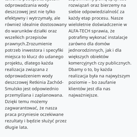
odprowadzania wody
rozwiązań oraz bierzemy na
deszczowej jest nie tylko
siebie odpowiedzialność za
efektywny i wytrzymały, ale
każdy etap procesu. Nasze
również idealnie dostosowany
wieloletnie doświadczenie w
do warunków działki oraz
ALFA-TECH sprawia, że
wszelkich przepisów
potrafimy wykonać instalacje
prawnych.Zrozumienie
zarówno dla domów
potrzeb inwestora i specyfiki
jednorodzinnych, jak i dla
miejsca to klucz do udanego
większych obiektów
projektu, dlatego każda
komercyjnych czy publicznych.
realizacja związana z
Dbamy o to, by każda
odprowadzeniem wody
realizacja była na najwyższym
deszczowej Retkinia Zachód-
poziomie – bo zaufanie
Smulsko jest odpowiednio
klientów jest dla nas
przemyślana i zaplanowana.
najważniejsze.
Dzięki temu możemy
zagwarantować, że nasza
praca przyniesie oczekiwane
rezultaty i będzie służyć przez
długie lata.