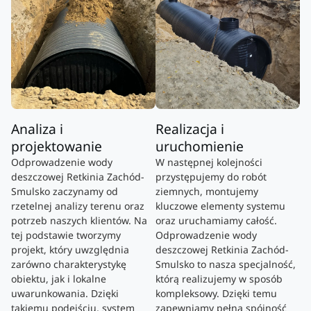
Analiza i
Realizacja i
projektowanie
uruchomienie
Odprowadzenie wody
W następnej kolejności
deszczowej Retkinia Zachód-
przystępujemy do robót
Smulsko zaczynamy od
ziemnych, montujemy
rzetelnej analizy terenu oraz
kluczowe elementy systemu
potrzeb naszych klientów. Na
oraz uruchamiamy całość.
tej podstawie tworzymy
Odprowadzenie wody
projekt, który uwzględnia
deszczowej Retkinia Zachód-
zarówno charakterystykę
Smulsko to nasza specjalność,
obiektu, jak i lokalne
którą realizujemy w sposób
uwarunkowania. Dzięki
kompleksowy. Dzięki temu
takiemu podejściu, system
zapewniamy pełną spójność