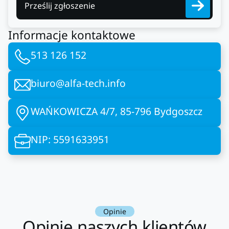
Prześlij zgłoszenie
Informacje kontaktowe
513 126 152
biuro@alfa-tech.info
WAŃKOWICZA 4/7, 85-796 Bydgoszcz
NIP: 5591633951
Opinie
Opinie naszych klientów