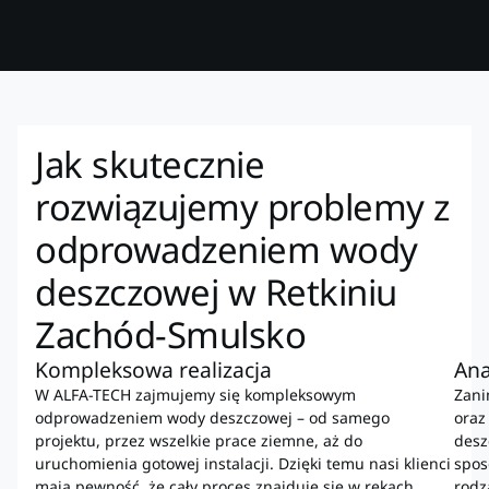
Jak skutecznie
rozwiązujemy problemy z
odprowadzeniem wody
deszczowej w Retkiniu
Zachód-Smulsko
Kompleksowa realizacja
Ana
W ALFA-TECH zajmujemy się kompleksowym
Zani
odprowadzeniem wody deszczowej – od samego
oraz
projektu, przez wszelkie prace ziemne, aż do
desz
uruchomienia gotowej instalacji. Dzięki temu nasi klienci
spos
mają pewność, że cały proces znajduje się w rękach
rodz