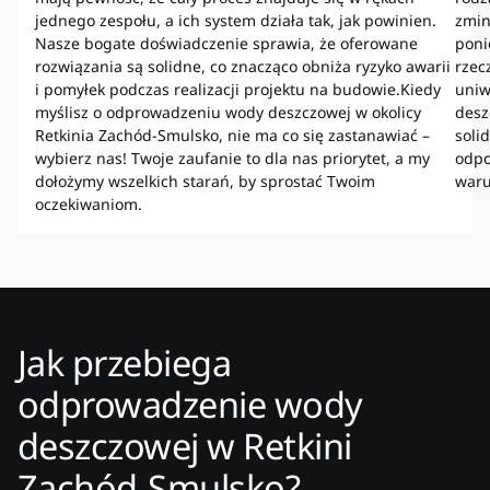
jednego zespołu, a ich system działa tak, jak powinien.
zmin
Nasze bogate doświadczenie sprawia, że oferowane
poni
rozwiązania są solidne, co znacząco obniża ryzyko awarii
rzec
i pomyłek podczas realizacji projektu na budowie.Kiedy
uniw
myślisz o odprowadzeniu wody deszczowej w okolicy
desz
Retkinia Zachód-Smulsko, nie ma co się zastanawiać –
soli
wybierz nas! Twoje zaufanie to dla nas priorytet, a my
odpo
dołożymy wszelkich starań, by sprostać Twoim
waru
oczekiwaniom.
Jak przebiega
odprowadzenie wody
deszczowej w Retkini
Zachód-Smulsko?