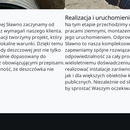
Realizacja i uruchomien
ej Sławno zaczynamy od
Na tym etapie przechodzimy 
az wymagań naszego klienta.
pracami ziemnymi, montaże
cji tworzymy projekt, który
jego uruchomieniem. Odpro
lokalne warunki. Dzięki temu
Sławno to nasza kompleksowa 
y deszczowej jest nie tylko
zapewniamy spójne rozwiązan
dealnie dopasowany do
odpowiedzialność za cały pro
 z obowiązującymi przepisami.
wieloletniemu doświadczeniu
ność, że deszczówka nie
realizować instalacje zarów
jak i dla większych obiektów 
publicznych. Niezależnie od sk
by sprostać Waszym oczekiw