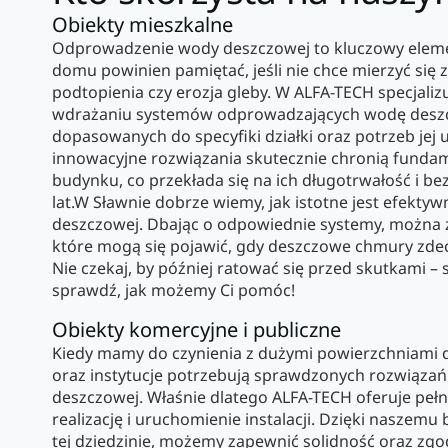
Obiekty mieszkalne
Odprowadzenie wody deszczowej to kluczowy elemen
domu powinien pamiętać, jeśli nie chce mierzyć się 
podtopienia czy erozja gleby. W ALFA-TECH specjaliz
wdrażaniu systemów odprowadzających wodę deszc
dopasowanych do specyfiki działki oraz potrzeb jej
innowacyjne rozwiązania skutecznie chronią funda
budynku, co przekłada się na ich długotrwałość i be
lat.W Sławnie dobrze wiemy, jak istotne jest efekt
deszczowej. Dbając o odpowiednie systemy, można 
które mogą się pojawić, gdy deszczowe chmury zdecy
Nie czekaj, by później ratować się przed skutkami – s
sprawdź, jak możemy Ci pomóc!
Obiekty komercyjne i publiczne
Kiedy mamy do czynienia z dużymi powierzchniami 
oraz instytucje potrzebują sprawdzonych rozwiąz
deszczowej. Właśnie dlatego ALFA-TECH oferuje pełn
realizację i uruchomienie instalacji. Dzięki nasze
tej dziedzinie, możemy zapewnić solidność oraz zg