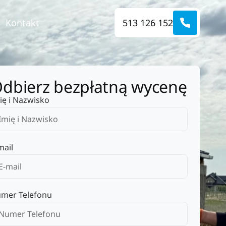
Kontakt
513 126 152
dbierz bezpłatną wycenę
ię i Nazwisko
mail
mer Telefonu