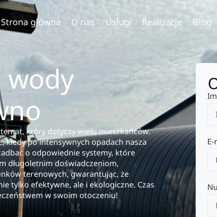
Strona główna
O nas
Usługi
Realizacje
Blog
 wody
O
Im
wno
temat, który dotyczy wielu mieszkańców.
E-
e, kiedy po intensywnych opadach nasza
 zadbać o odpowiednie systemy, które
ym długoletnim doświadczeniom,
unków terenowych, gwarantując, że
 tylko efektywne, ale i ekologiczne. Czas
Nu
pieczeństwem w swoim otoczeniu!