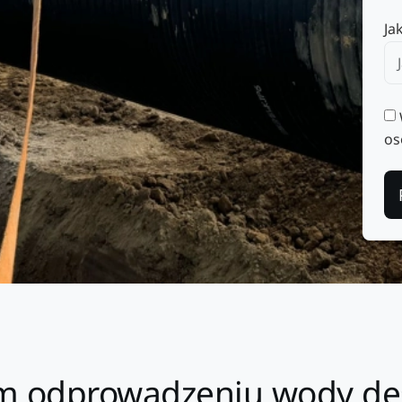
Ja
os
ym odprowadzeniu wody de