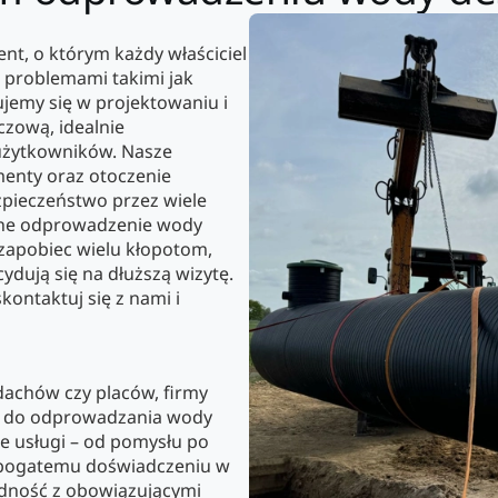
t, o którym każdy właściciel
z problemami takimi jak
ujemy się w projektowaniu i
zową, idealnie
 użytkowników. Nasze
menty oraz otoczenie
zpieczeństwo przez wiele
ywne odprowadzenie wody
zapobiec wielu kłopotom,
dują się na dłuższą wizytę.
kontaktuj się z nami i
dachów czy placów, firmy
ań do odprowadzania wody
e usługi – od pomysłu po
mu bogatemu doświadczeniu w
odność z obowiązującymi