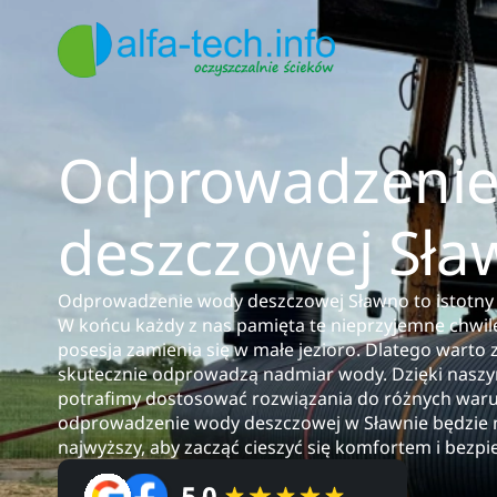
Odprowadzenie
deszczowej Sła
Odprowadzenie wody deszczowej Sławno to istotny 
W końcu każdy z nas pamięta te nieprzyjemne chwil
posesja zamienia się w małe jezioro. Dlatego warto
skutecznie odprowadzą nadmiar wody. Dzięki nasz
potrafimy dostosować rozwiązania do różnych war
odprowadzenie wody deszczowej w Sławnie będzie nie
najwyższy, aby zacząć cieszyć się komfortem i bez