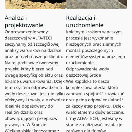
Analiza i
Realizacja i
projektowanie
uruchomienie
Odprowadzenie wody
Kolejnym krokiem w naszym
deszczowej w ALFA-TECH
procesie jest wykonanie
zaczynamy od szczegółowej
niezbędnych prac ziemnych,
analizy warunków na działce
montaż poszczególnych
oraz potrzeb naszego klienta.
elementów systemu oraz jego
Na tej podstawie tworzymy
uruchomienie.
projekt, który bierze pod
Odprowadzenie wody
uwagę specyfikę obiektu oraz
deszczowej Środa
lokalne uwarunkowania. Dzięki
Wielkopolska to nasza
temu system odprowadzenia
kompleksowa oferta, która
wody deszczowej jest nie tylko
zapewnia spójność rozwiązań
efektywny i trwały, ale również
oraz pełną odpowiedzialność
idealnie dopasowany do
za każdy etap projektu. Dzięki
realiów działki oraz
wieloletniemu doświadczeniu
obowiązujących przepisów
firmy ALFA-TECH, jesteśmy w
prawnych. W Środzie
stanie zrealizować instalacje
Wielkopolskiej korzystamy z
zarówno dla domów