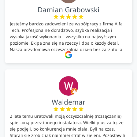
Damian Grabowski
Jesteśmy bardzo zadowoleni ze współpracy z firmą Alfa
Tech. Profesjonalne doradztwo, szybka realizacja i
wysoka jakość wykonania – wszystko na najwyższym
poziomie. Ekipa zna się na rzeczy i dba o każdy detal.
Nasza przydomowa oczyszczalnia działa bez zarzutu, a
całość została wykonana zgodnie z terminem i
ustaleniami. Z czystym sumieniem polecamy Alfa Tech
każdemu, kto szuka solidnego partnera w zakresie
ekologicznych rozwiązań!🍀
Waldemar
2 lata temu uratowali moją oczyszczalnię (rozsączanie)
spie…oną przez innego instalatora. Wielki plus za to, że
się podjęli, bo konkurencja mnie olała. Byli na czas.
Starali się zrobić jak najmniej strat w zieleni. Pozostawili