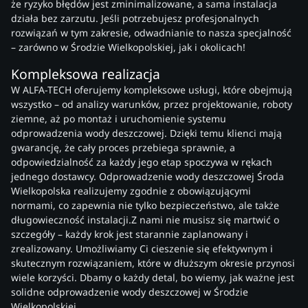
że ryzyko błędów jest zminimalizowane, a sama instalacja
działa bez zarzutu. Jeśli potrzebujesz profesjonalnych
rozwiązań w tym zakresie, odwadnianie to nasza specjalność
– zarówno w Środzie Wielkopolskiej, jak i okolicach!
Kompleksowa realizacja
W ALFA-TECH oferujemy kompleksowe usługi, które obejmują
wszystko – od analizy warunków, przez projektowanie, roboty
ziemne, aż po montaż i uruchomienie systemu
odprowadzenia wody deszczowej. Dzięki temu klienci mają
gwarancję, że cały proces przebiega sprawnie, a
odpowiedzialność za każdy jego etap spoczywa w rękach
jednego dostawcy. Odprowadzenie wody deszczowej Środa
Wielkopolska realizujemy zgodnie z obowiązującymi
normami, co zapewnia nie tylko bezpieczeństwo, ale także
długowieczność instalacji.Z nami nie musisz się martwić o
szczegóły – każdy krok jest starannie zaplanowany i
zrealizowany. Umożliwiamy Ci cieszenie się efektywnym i
skutecznym rozwiązaniem, które w dłuższym okresie przynosi
wiele korzyści. Dbamy o każdy detal, bo wiemy, jak ważne jest
solidne odprowadzenie wody deszczowej w Środzie
Wielkopolskiej.