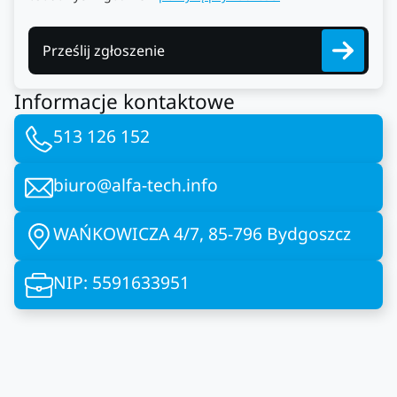
Prześlij zgłoszenie
Informacje kontaktowe
513 126 152
biuro@alfa-tech.info
WAŃKOWICZA 4/7, 85-796 Bydgoszcz
NIP: 5591633951