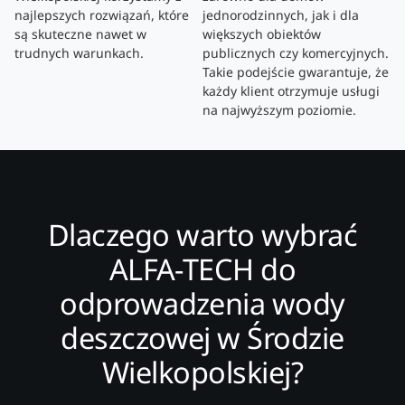
najlepszych rozwiązań, które
jednorodzinnych, jak i dla
są skuteczne nawet w
większych obiektów
trudnych warunkach.
publicznych czy komercyjnych.
Takie podejście gwarantuje, że
każdy klient otrzymuje usługi
na najwyższym poziomie.
Dlaczego warto wybrać
ALFA-TECH do
odprowadzenia wody
deszczowej w Środzie
Wielkopolskiej?