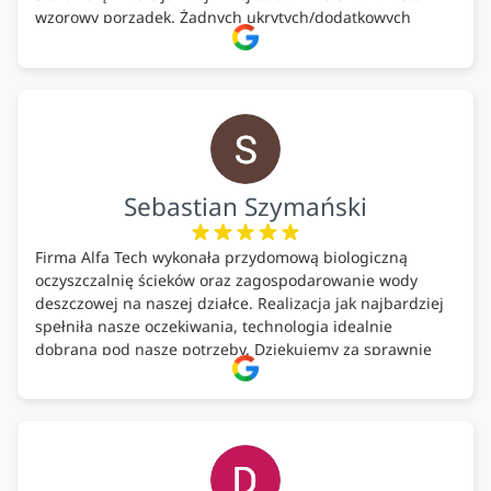
wzorowy porządek. Żadnych ukrytych/dodatkowych
kosztów. Zaskoczenie. Kontakt bardzo OK. Obsługa
pomontażowa również OK. A ich środki do oczyszczalni –
MEGA.
Polecam!
Sebastian Szymański
Firma Alfa Tech wykonała przydomową biologiczną
oczyszczalnię ścieków oraz zagospodarowanie wody
deszczowej na naszej działce. Realizacja jak najbardziej
spełniła nasze oczekiwania, technologia idealnie
dobrana pod nasze potrzeby. Dziękujemy za sprawnie
wykonany montaż w świetnej atmosferze! Polecam!