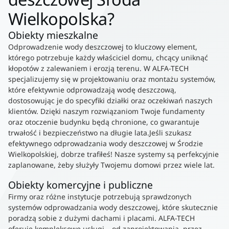
Wielkopolska?
Obiekty mieszkalne
Odprowadzenie wody deszczowej to kluczowy element,
którego potrzebuje każdy właściciel domu, chcący uniknąć
kłopotów z zalewaniem i erozją terenu. W ALFA-TECH
specjalizujemy się w projektowaniu oraz montażu systemów,
które efektywnie odprowadzają wodę deszczową,
dostosowując je do specyfiki działki oraz oczekiwań naszych
klientów. Dzięki naszym rozwiązaniom Twoje fundamenty
oraz otoczenie budynku będą chronione, co gwarantuje
trwałość i bezpieczeństwo na długie lata.Jeśli szukasz
efektywnego odprowadzania wody deszczowej w Środzie
Wielkopolskiej, dobrze trafiłeś! Nasze systemy są perfekcyjnie
zaplanowane, żeby służyły Twojemu domowi przez wiele lat.
Obiekty komercyjne i publiczne
Firmy oraz różne instytucje potrzebują sprawdzonych
systemów odprowadzania wody deszczowej, które skutecznie
poradzą sobie z dużymi dachami i placami. ALFA-TECH
oferuje kompleksowe usługi – od zaprojektowania, przez