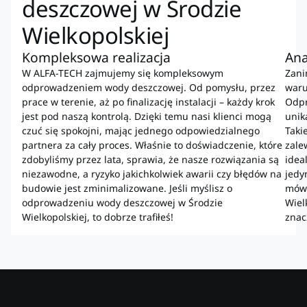
deszczowej w Środzie
Wielkopolskiej
Kompleksowa realizacja
Ana
W ALFA-TECH zajmujemy się kompleksowym
Zani
odprowadzeniem wody deszczowej. Od pomysłu, przez
waru
prace w terenie, aż po finalizację instalacji – każdy krok
Odpr
jest pod naszą kontrolą. Dzięki temu nasi klienci mogą
unik
czuć się spokojni, mając jednego odpowiedzialnego
Taki
partnera za cały proces. Właśnie to doświadczenie, które
zale
zdobyliśmy przez lata, sprawia, że nasze rozwiązania są
idea
niezawodne, a ryzyko jakichkolwiek awarii czy błędów na
jedy
budowie jest zminimalizowane. Jeśli myślisz o
mówi
odprowadzeniu wody deszczowej w Środzie
Wiel
Wielkopolskiej, to dobrze trafiłeś!
znac