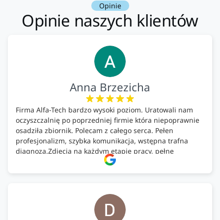
Opinie
Opinie naszych klientów
Anna Brzezicha
Firma Alfa-Tech bardzo wysoki poziom. Uratowali nam
oczyszczalnię po poprzedniej firmie która niepoprawnie
osadziła zbiornik. Polecam z całego serca. Pełen
profesjonalizm, szybka komunikacja, wstępna trafna
diagnoza.Zdjęcia na każdym etapie pracy, pełne
doradztwo.Dobrze wyszkoleni i znający się na rzeczy.
Podsumowując ekipa na wysokim poziomie, rzetelna.
Bardzo dobre wykonanie pracy i zachowanie czystości.
Firma godna polecenia .