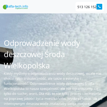
513 126 152
Odprowadzenie wody
deszczowej Środa
Wielkopolska
Kiedy myślimy o odprowadzaniu wody deszczowej, wcale nie
chodzi tylko o skuteczność, ale także o estetykę i
funkcjonalność. Odprowadzenie wody deszczowej Środa
Wielkopolska to nasza specjalność, ale nie ograniczamy się
tylko do suchej teorii. Dla nas to nie tylko proces – to metoda
na poprawę jakości życia mieszkańców. Wyobraź sobie, jak po
intensywnym deszczu woda znalazłaby swoje miejsce,