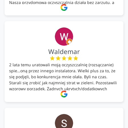
Nasza przydomowa oczyszczalnia działa bez zarzutu, a
całość została wykonana zgodnie z terminem i
ustaleniami. Z czystym sumieniem polecamy Alfa Tech
każdemu, kto szuka solidnego partnera w zakresie
ekologicznych rozwiązań!🍀
Waldemar
2 lata temu uratowali moją oczyszczalnię (rozsączanie)
spie…oną przez innego instalatora. Wielki plus za to, że
się podjęli, bo konkurencja mnie olała. Byli na czas.
Starali się zrobić jak najmniej strat w zieleni. Pozostawili
wzorowy porządek. Żadnych ukrytych/dodatkowych
kosztów. Zaskoczenie. Kontakt bardzo OK. Obsługa
pomontażowa również OK. A ich środki do oczyszczalni –
MEGA.
Polecam!