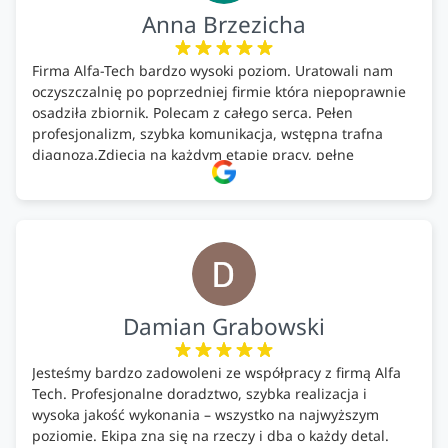
Anna Brzezicha
Firma Alfa-Tech bardzo wysoki poziom. Uratowali nam
oczyszczalnię po poprzedniej firmie która niepoprawnie
osadziła zbiornik. Polecam z całego serca. Pełen
profesjonalizm, szybka komunikacja, wstępna trafna
diagnoza.Zdjęcia na każdym etapie pracy, pełne
doradztwo.Dobrze wyszkoleni i znający się na rzeczy.
Podsumowując ekipa na wysokim poziomie, rzetelna.
Bardzo dobre wykonanie pracy i zachowanie czystości.
Firma godna polecenia .
Damian Grabowski
Jesteśmy bardzo zadowoleni ze współpracy z firmą Alfa
Tech. Profesjonalne doradztwo, szybka realizacja i
wysoka jakość wykonania – wszystko na najwyższym
poziomie. Ekipa zna się na rzeczy i dba o każdy detal.