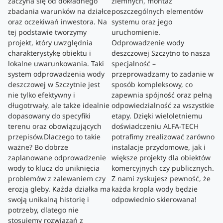
zaczyna się od dokładnego
ziemnych, montaż
zbadania warunków na działce
poszczególnych elementów
oraz oczekiwań inwestora. Na
systemu oraz jego
tej podstawie tworzymy
uruchomienie.
projekt, który uwzględnia
Odprowadzenie wody
charakterystykę obiektu i
deszczowej Szczytno to nasza
lokalne uwarunkowania. Taki
specjalność –
system odprowadzenia wody
przeprowadzamy to zadanie w
deszczowej w Szczytnie jest
sposób kompleksowy, co
nie tylko efektywny i
zapewnia spójność oraz pełną
długotrwały, ale także idealnie
odpowiedzialność za wszystkie
dopasowany do specyfiki
etapy. Dzięki wieloletniemu
terenu oraz obowiązujących
doświadczeniu ALFA-TECH
przepisów.Dlaczego to takie
potrafimy zrealizować zarówno
ważne? Bo dobrze
instalacje przydomowe, jak i
zaplanowane odprowadzenie
większe projekty dla obiektów
wody to klucz do uniknięcia
komercyjnych czy publicznych.
problemów z zalewaniem czy
Z nami zyskujesz pewność, że
erozją gleby. Każda działka ma
każda kropla wody będzie
swoją unikalną historię i
odpowiednio skierowana!
potrzeby, dlatego nie
stosujemy rozwiązań z