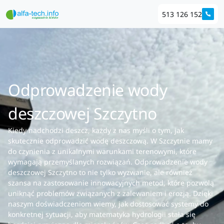
513 126 152
Odprowadzenie wody
deszczowej Szczytno
Kiedy nadchodzi deszcz, każdy z nas myśli o tym, jak
skutecznie odprowadzić wodę deszczową. W Szczytnie mamy
do czynienia z unikalnymi warunkami terenowymi, które
wymagają przemyślanych rozwiązań. Odprowadzenie wody
deszczowej Szczytno to nie tylko wyzwanie, ale również
szansa na zastosowanie innowacyjnych metod, które pozwolą
uniknąć problemów związanych z zalewaniem i erozją. Dzięki
naszym doświadczeniom wiemy, jak dostosować systemy do
konkretnej sytuacji, aby matematyka hydrologii stała się