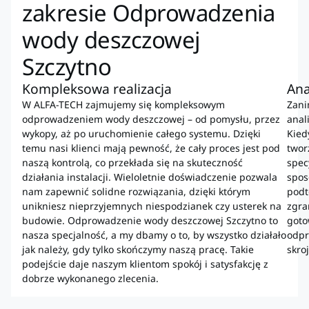
zakresie Odprowadzenia
wody deszczowej
Szczytno
Kompleksowa realizacja
Ana
W ALFA-TECH zajmujemy się kompleksowym
Zani
odprowadzeniem wody deszczowej – od pomysłu, przez
anal
wykopy, aż po uruchomienie całego systemu. Dzięki
Kied
temu nasi klienci mają pewność, że cały proces jest pod
twor
naszą kontrolą, co przekłada się na skuteczność
spec
działania instalacji. Wieloletnie doświadczenie pozwala
spos
nam zapewnić solidne rozwiązania, dzięki którym
podt
unikniesz nieprzyjemnych niespodzianek czy usterek na
zgra
budowie. Odprowadzenie wody deszczowej Szczytno to
goto
nasza specjalność, a my dbamy o to, by wszystko działało
odpr
jak należy, gdy tylko skończymy naszą pracę. Takie
skro
podejście daje naszym klientom spokój i satysfakcję z
dobrze wykonanego zlecenia.