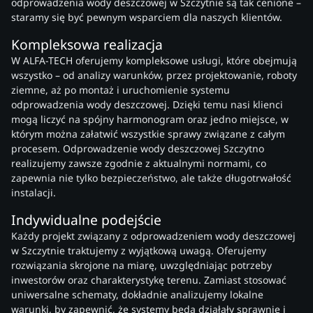
odprowadzenia wody deszczowej w Szczytnie są tak cenione –
staramy się być pewnym wsparciem dla naszych klientów.
Kompleksowa realizacja
W ALFA-TECH oferujemy kompleksowe usługi, które obejmują
wszystko – od analizy warunków, przez projektowanie, roboty
ziemne, aż po montaż i uruchomienie systemu
odprowadzenia wody deszczowej. Dzięki temu nasi klienci
mogą liczyć na spójny harmonogram oraz jedno miejsce, w
którym można załatwić wszystkie sprawy związane z całym
procesem. Odprowadzenie wody deszczowej Szczytno
realizujemy zawsze zgodnie z aktualnymi normami, co
zapewnia nie tylko bezpieczeństwo, ale także długotrwałość
instalacji.
Indywidualne podejście
Każdy projekt związany z odprowadzeniem wody deszczowej
w Szczytnie traktujemy z wyjątkową uwagą. Oferujemy
rozwiązania skrojone na miarę, uwzględniając potrzeby
inwestorów oraz charakterystykę terenu. Zamiast stosować
uniwersalne schematy, dokładnie analizujemy lokalne
warunki, by zapewnić, że systemy będą działały sprawnie i