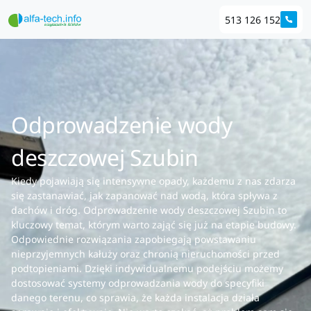
513 126 152
Odprowadzenie wody
deszczowej Szubin
Kiedy pojawiają się intensywne opady, każdemu z nas zdarza
się zastanawiać, jak zapanować nad wodą, która spływa z
dachów i dróg. Odprowadzenie wody deszczowej Szubin to
kluczowy temat, którym warto zająć się już na etapie budowy.
Odpowiednie rozwiązania zapobiegają powstawaniu
nieprzyjemnych kałuży oraz chronią nieruchomości przed
podtopieniami. Dzięki indywidualnemu podejściu możemy
dostosować systemy odprowadzania wody do specyfiki
danego terenu, co sprawia, że każda instalacja działa