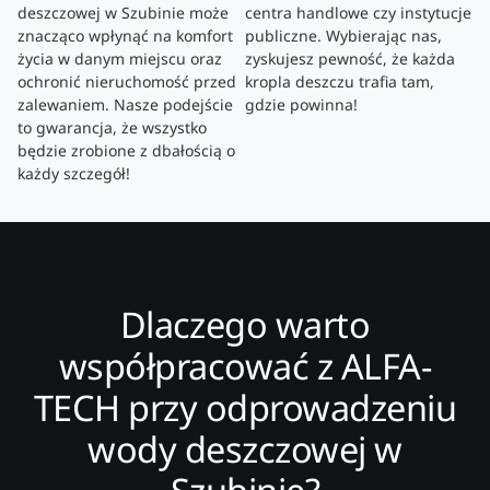
deszczowej w Szubinie może
centra handlowe czy instytucje
znacząco wpłynąć na komfort
publiczne. Wybierając nas,
życia w danym miejscu oraz
zyskujesz pewność, że każda
ochronić nieruchomość przed
kropla deszczu trafia tam,
zalewaniem. Nasze podejście
gdzie powinna!
to gwarancja, że wszystko
będzie zrobione z dbałością o
każdy szczegół!
Dlaczego warto
współpracować z ALFA-
TECH przy odprowadzeniu
wody deszczowej w