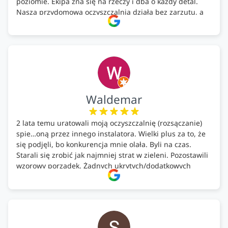
poziomie. Ekipa zna się na rzeczy i dba o każdy detal.
Nasza przydomowa oczyszczalnia działa bez zarzutu, a
całość została wykonana zgodnie z terminem i
ustaleniami. Z czystym sumieniem polecamy Alfa Tech
każdemu, kto szuka solidnego partnera w zakresie
ekologicznych rozwiązań!🍀
Waldemar
2 lata temu uratowali moją oczyszczalnię (rozsączanie)
spie…oną przez innego instalatora. Wielki plus za to, że
się podjęli, bo konkurencja mnie olała. Byli na czas.
Starali się zrobić jak najmniej strat w zieleni. Pozostawili
wzorowy porządek. Żadnych ukrytych/dodatkowych
kosztów. Zaskoczenie. Kontakt bardzo OK. Obsługa
pomontażowa również OK. A ich środki do oczyszczalni –
MEGA.
Polecam!