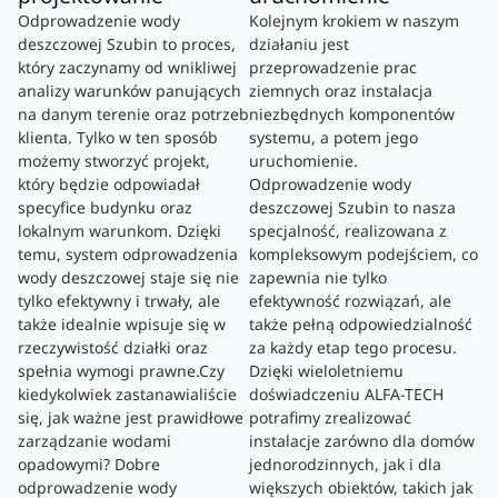
Odprowadzenie wody
Kolejnym krokiem w naszym
deszczowej Szubin to proces,
działaniu jest
który zaczynamy od wnikliwej
przeprowadzenie prac
analizy warunków panujących
ziemnych oraz instalacja
na danym terenie oraz potrzeb
niezbędnych komponentów
klienta. Tylko w ten sposób
systemu, a potem jego
możemy stworzyć projekt,
uruchomienie.
który będzie odpowiadał
Odprowadzenie wody
specyfice budynku oraz
deszczowej Szubin to nasza
lokalnym warunkom. Dzięki
specjalność, realizowana z
temu, system odprowadzenia
kompleksowym podejściem, co
wody deszczowej staje się nie
zapewnia nie tylko
tylko efektywny i trwały, ale
efektywność rozwiązań, ale
także idealnie wpisuje się w
także pełną odpowiedzialność
rzeczywistość działki oraz
za każdy etap tego procesu.
spełnia wymogi prawne.Czy
Dzięki wieloletniemu
kiedykolwiek zastanawialiście
doświadczeniu ALFA-TECH
się, jak ważne jest prawidłowe
potrafimy zrealizować
zarządzanie wodami
instalacje zarówno dla domów
opadowymi? Dobre
jednorodzinnych, jak i dla
odprowadzenie wody
większych obiektów, takich jak