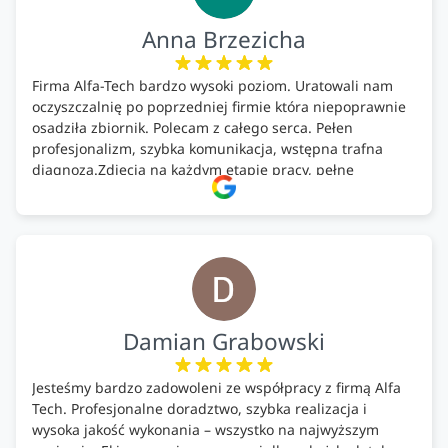
Anna Brzezicha
Firma Alfa-Tech bardzo wysoki poziom. Uratowali nam
oczyszczalnię po poprzedniej firmie która niepoprawnie
osadziła zbiornik. Polecam z całego serca. Pełen
profesjonalizm, szybka komunikacja, wstępna trafna
diagnoza.Zdjęcia na każdym etapie pracy, pełne
doradztwo.Dobrze wyszkoleni i znający się na rzeczy.
Podsumowując ekipa na wysokim poziomie, rzetelna.
Bardzo dobre wykonanie pracy i zachowanie czystości.
Firma godna polecenia .
Damian Grabowski
Jesteśmy bardzo zadowoleni ze współpracy z firmą Alfa
Tech. Profesjonalne doradztwo, szybka realizacja i
wysoka jakość wykonania – wszystko na najwyższym