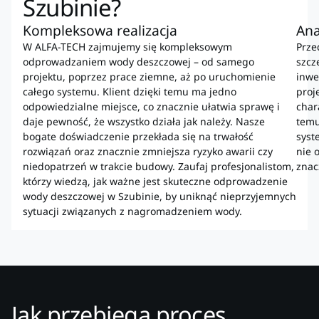
Szubinie?
Kompleksowa realizacja
Ana
W ALFA-TECH zajmujemy się kompleksowym
Prze
odprowadzaniem wody deszczowej – od samego
szcz
projektu, poprzez prace ziemne, aż po uruchomienie
inwe
całego systemu. Klient dzięki temu ma jedno
proj
odpowiedzialne miejsce, co znacznie ułatwia sprawę i
char
daje pewność, że wszystko działa jak należy. Nasze
temu
bogate doświadczenie przekłada się na trwałość
syst
rozwiązań oraz znacznie zmniejsza ryzyko awarii czy
nie 
niedopatrzeń w trakcie budowy. Zaufaj profesjonalistom,
znac
którzy wiedzą, jak ważne jest skuteczne odprowadzenie
wody deszczowej w Szubinie, by uniknąć nieprzyjemnych
sytuacji związanych z nagromadzeniem wody.
Jak przebiega proces