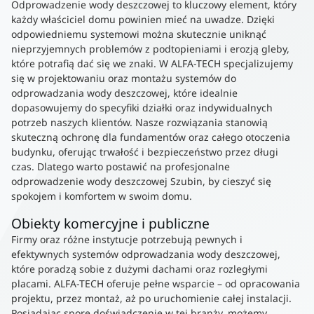
Odprowadzenie wody deszczowej to kluczowy element, który
każdy właściciel domu powinien mieć na uwadze. Dzięki
odpowiedniemu systemowi można skutecznie uniknąć
nieprzyjemnych problemów z podtopieniami i erozją gleby,
które potrafią dać się we znaki. W ALFA-TECH specjalizujemy
się w projektowaniu oraz montażu systemów do
odprowadzania wody deszczowej, które idealnie
dopasowujemy do specyfiki działki oraz indywidualnych
potrzeb naszych klientów. Nasze rozwiązania stanowią
skuteczną ochronę dla fundamentów oraz całego otoczenia
budynku, oferując trwałość i bezpieczeństwo przez długi
czas. Dlatego warto postawić na profesjonalne
odprowadzenie wody deszczowej Szubin, by cieszyć się
spokojem i komfortem w swoim domu.
Obiekty komercyjne i publiczne
Firmy oraz różne instytucje potrzebują pewnych i
efektywnych systemów odprowadzania wody deszczowej,
które poradzą sobie z dużymi dachami oraz rozległymi
placami. ALFA-TECH oferuje pełne wsparcie – od opracowania
projektu, przez montaż, aż po uruchomienie całej instalacji.
Posiadając spore doświadczenie w tej branży, możemy