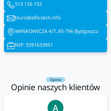
513 126 152
biuro@alfa-tech.info
WAŃKOWICZA 4/7, 85-796 Bydgoszcz
NIP: 5591633951
Opinie
Opinie naszych klientów