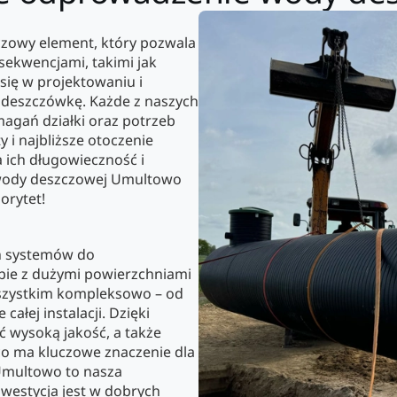
zowy element, który pozwala
ekwencjami, takimi jak
się w projektowaniu i
ą deszczówkę. Każde z naszych
agań działki oraz potrzeb
i najbliższe otoczenie
 ich długowieczność i
 wody deszczowej Umultowo
orytet!
ch systemów do
bie z dużymi powierzchniami
szystkim kompleksowo – od
ałej instalacji. Dzięki
wysoką jakość, a także
o ma kluczowe znaczenie dla
 Umultowo to nasza
nwestycja jest w dobrych