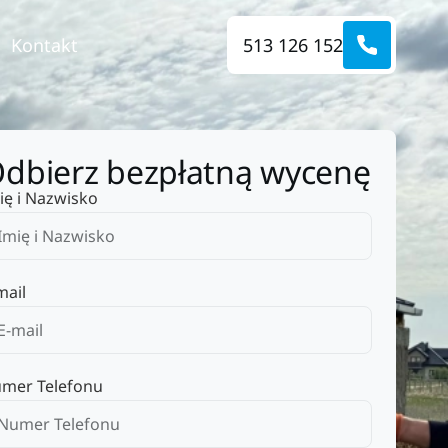
Kontakt
513 126 152
dbierz bezpłatną wycenę
ię i Nazwisko
mail
mer Telefonu