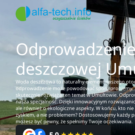
Odprowadzenie
deszczowej Um
Woda deszczowa to naturalny element naszego otocz
odprowadzenie może powodować spore problemy. D
skutecznie rozwiążą ten temat w Umultowie. Odpr
nasza specjalność. Dzięki innowacyjnym rozwiązanio
ale również o ekologiczne aspekty. W końcu, kto nie
zyskiem, a nie problemem? Dostosowujemy każdy pr
możesz być pewny, że spełnimy Twoje oczekiwania.