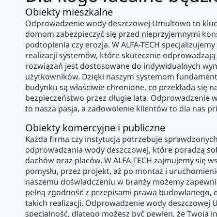
Obiekty mieszkalne
Odprowadzenie wody deszczowej Umultowo to kluc
domom zabezpieczyć się przed nieprzyjemnymi kons
podtopienia czy erozja. W ALFA-TECH specjalizujemy 
realizacji systemów, które skutecznie odprowadzaj
rozwiązań jest dostosowane do indywidualnych wym
użytkowników. Dzięki naszym systemom fundamenty 
budynku są właściwie chronione, co przekłada się na
bezpieczeństwo przez długie lata. Odprowadzenie
to nasza pasja, a zadowolenie klientów to dla nas pri
Obiekty komercyjne i publiczne
Każda firma czy instytucja potrzebuje sprawdzony
odprowadzania wody deszczowej, które poradzą so
dachów oraz placów. W ALFA-TECH zajmujemy się w
pomysłu, przez projekt, aż po montaż i uruchomienie c
naszemu doświadczeniu w branży możemy zapewnić 
pełną zgodność z przepisami prawa budowlanego, c
takich realizacji. Odprowadzenie wody deszczowej
specjalność, dlatego możesz być pewien, że Twoja i