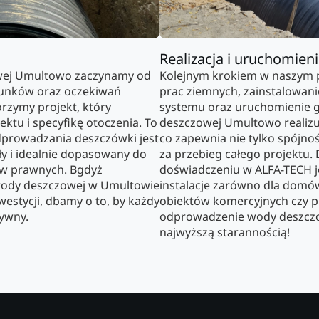
Realizacja i uruchomien
ej Umultowo zaczynamy od
Kolejnym krokiem w naszym p
arunków oraz oczekiwań
prac ziemnych, zainstalowan
orzymy projekt, który
systemu oraz uruchomienie 
ktu i specyfikę otoczenia. To
deszczowej Umultowo realiz
dprowadzania deszczówki jest
co zapewnia nie tylko spójnoś
ały i idealnie dopasowany do
za przebieg całego projektu.
ów prawnych. Bgdyż
doświadczeniu w ALFA-TECH j
ody deszczowej w Umultowie
instalacje zarówno dla domów
westycji, dbamy o to, by każdy
obiektów komercyjnych czy p
tywny.
odprowadzenie wody deszczo
najwyższą starannością!