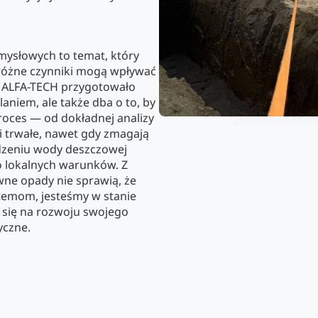
ysłowych to temat, który
różne czynniki mogą wpływać
ie ALFA-TECH przygotowało
aniem, ale także dba o to, by
roces — od dokładnej analizy
 i trwałe, nawet gdy zmagają
dzeniu wody deszczowej
 lokalnych warunków. Z
ne opady nie sprawią, że
stemom, jesteśmy w stanie
 się na rozwoju swojego
yczne.