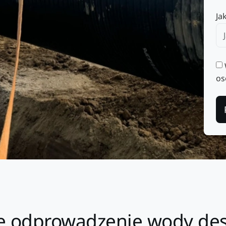
Ja
os
ie odprowadzenie wody de