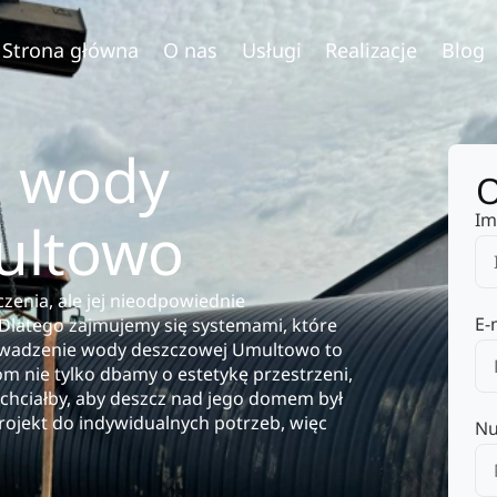
Strona główna
O nas
Usługi
Realizacje
Blog
 wody
O
Im
ultowo
enia, ale jej nieodpowiednie
E-
latego zajmujemy się systemami, które
owadzenie wody deszczowej Umultowo to
m nie tylko dbamy o estetykę przestrzeni,
 chciałby, aby deszcz nad jego domem był
ojekt do indywidualnych potrzeb, więc
Nu