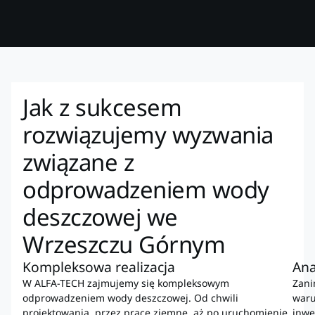
Jak z sukcesem
rozwiązujemy wyzwania
związane z
odprowadzeniem wody
deszczowej we
Wrzeszczu Górnym
Kompleksowa realizacja
Ana
W ALFA-TECH zajmujemy się kompleksowym
Zani
odprowadzeniem wody deszczowej. Od chwili
waru
projektowania, przez prace ziemne, aż po uruchomienie
inwe