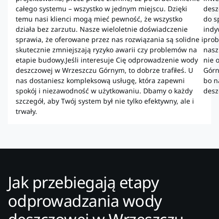
całego systemu – wszystko w jednym miejscu. Dzięki
desz
temu nasi klienci mogą mieć pewność, że wszystko
do s
działa bez zarzutu. Nasze wieloletnie doświadczenie
indy
sprawia, że oferowane przez nas rozwiązania są solidne i
prob
skutecznie zmniejszają ryzyko awarii czy problemów na
nasz
etapie budowy.Jeśli interesuje Cię odprowadzenie wody
nie 
deszczowej w Wrzeszczu Górnym, to dobrze trafiłeś. U
Górn
nas dostaniesz kompleksową usługę, która zapewni
bo n
spokój i niezawodność w użytkowaniu. Dbamy o każdy
desz
szczegół, aby Twój system był nie tylko efektywny, ale i
trwały.
Jak przebiegają etapy
odprowadzania wody