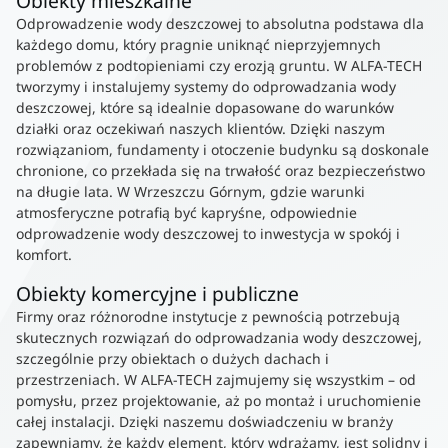
Obiekty mieszkalne
Odprowadzenie wody deszczowej to absolutna podstawa dla
każdego domu, który pragnie uniknąć nieprzyjemnych
problemów z podtopieniami czy erozją gruntu. W ALFA-TECH
tworzymy i instalujemy systemy do odprowadzania wody
deszczowej, które są idealnie dopasowane do warunków
działki oraz oczekiwań naszych klientów. Dzięki naszym
rozwiązaniom, fundamenty i otoczenie budynku są doskonale
chronione, co przekłada się na trwałość oraz bezpieczeństwo
na długie lata. W Wrzeszczu Górnym, gdzie warunki
atmosferyczne potrafią być kapryśne, odpowiednie
odprowadzenie wody deszczowej to inwestycja w spokój i
komfort.
Obiekty komercyjne i publiczne
Firmy oraz różnorodne instytucje z pewnością potrzebują
skutecznych rozwiązań do odprowadzania wody deszczowej,
szczególnie przy obiektach o dużych dachach i
przestrzeniach. W ALFA-TECH zajmujemy się wszystkim – od
pomysłu, przez projektowanie, aż po montaż i uruchomienie
całej instalacji. Dzięki naszemu doświadczeniu w branży
zapewniamy, że każdy element, który wdrażamy, jest solidny i