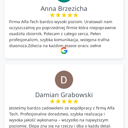
Anna Brzezicha
Firma Alfa-Tech bardzo wysoki poziom. Uratowali nam
oczyszczalnię po poprzedniej firmie która niepoprawnie
osadziła zbiornik. Polecam z całego serca. Pełen
profesjonalizm, szybka komunikacja, wstępna trafna
diagnoza.Zdjęcia na każdym etapie pracy, pełne
doradztwo.Dobrze wyszkoleni i znający się na rzeczy.
Podsumowując ekipa na wysokim poziomie, rzetelna.
Bardzo dobre wykonanie pracy i zachowanie czystości.
Firma godna polecenia .
Damian Grabowski
Jesteśmy bardzo zadowoleni ze współpracy z firmą Alfa
Tech. Profesjonalne doradztwo, szybka realizacja i
wysoka jakość wykonania – wszystko na najwyższym
poziomie. Ekipa zna się na rzeczy i dba o każdy detal.