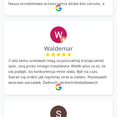
Nasza przydomowa oczyszczalnia działa bez zarzutu, a
całość została wykonana zgodnie z terminem i
ustaleniami. Z czystym sumieniem polecamy Alfa Tech
każdemu, kto szuka solidnego partnera w zakresie
ekologicznych rozwiązań!🍀
Waldemar
2 lata temu uratowali moją oczyszczalnię (rozsączanie)
spie…oną przez innego instalatora. Wielki plus za to, że
się podjęli, bo konkurencja mnie olała. Byli na czas.
Starali się zrobić jak najmniej strat w zieleni. Pozostawili
wzorowy porządek. Żadnych ukrytych/dodatkowych
kosztów. Zaskoczenie. Kontakt bardzo OK. Obsługa
pomontażowa również OK. A ich środki do oczyszczalni –
MEGA.
Polecam!