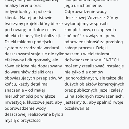
analizy terenu oraz
jego uruchomienie.
indywidualnych potrzeb
Odprowadzenie wody
klienta. Na tej podstawie
deszczowej Wrzeszcz Górny
tworzymy projekt, który bierze
wykonujemy w sposób
pod uwagę unikalne cechy
kompleksowy, co zapewnia
obiektu i specyfikę lokalizacji.
spójność rozwiązań i pełną
Dzięki takiemu podejściu
odpowiedzialność za przebieg
system zarządzania wodami
całego procesu. Dzięki
deszczowymi staje się nie tylko
naszemu wieloletniemu
efektywny i długotrwały, ale
doświadczeniu w ALFA-TECH
również idealnie dopasowany
możemy zrealizować instalacje
do warunków działki oraz
nie tylko dla domów
obowiązujących przepisów. W
jednorodzinnych, ale także dla
końcu, każdy detal ma
dużych obiektów komercyjnych
znaczenie – od małej
oraz publicznych. Jeżeli zależy
nieruchomości po większe
Ci na solidnych rozwiązaniach,
inwestycje, kluczowe jest, aby
jesteśmy tu, aby spełnić Twoje
odprowadzenie wody
oczekiwania!
deszczowej realizowane było z
myślą o przyszłości.