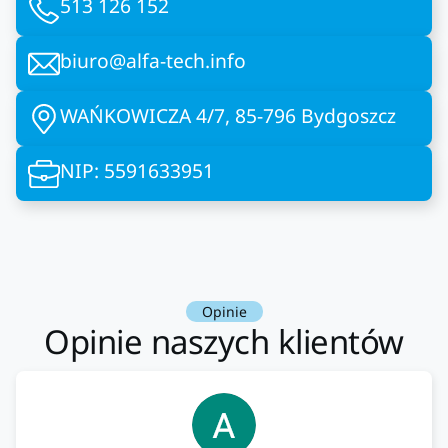
513 126 152
biuro@alfa-tech.info
WAŃKOWICZA 4/7, 85-796 Bydgoszcz
NIP: 5591633951
Opinie
Opinie naszych klientów