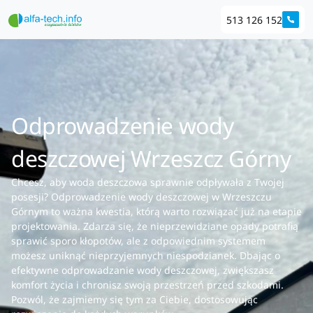
513 126 152
Odprowadzenie wody
deszczowej Wrzeszcz Górny
Chcesz, aby woda deszczowa sprawnie odpływała z Twojej
posesji? Odprowadzenie wody deszczowej w Wrzeszczu
Górnym to ważna kwestia, którą warto rozwiązać już na etapie
projektowania. Zdarza się, że nieprzewidziane opady potrafią
sprawić sporo kłopotów, ale z odpowiednim systemem
możesz uniknąć nieprzyjemnych niespodzianek. Dbając o
efektywne odprowadzanie wody deszczowej, zwiększasz
komfort życia i chronisz swoją przestrzeń przed szkodami.
Pozwól, że zajmiemy się tym za Ciebie, dostosowując