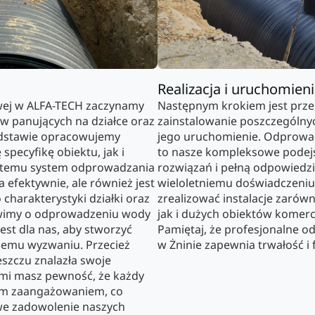
Realizacja i uruchomien
ej w ALFA-TECH zaczynamy
Następnym krokiem jest prz
w panujących na działce oraz
zainstalowanie poszczególn
odstawie opracowujemy
jego uruchomienie. Odprowa
specyfikę obiektu, jak i
to nasze kompleksowe podejś
i temu system odprowadzania
rozwiązań i pełną odpowiedzi
a efektywnie, ale również jest
wieloletniemu doświadczeniu
 charakterystyki działki oraz
zrealizować instalacje zaró
wimy o odprowadzeniu wody
jak i dużych obiektów komerc
est dla nas, aby stworzyć
Pamiętaj, że profesjonalne 
żdemu wyzwaniu. Przecież
w Żninie zapewnia trwałość i
eszczu znalazła swoje
ami masz pewność, że każdy
nym zaangażowaniem, co
we zadowolenie naszych