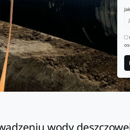
Ja
os
owadzeniu wody deszczowej