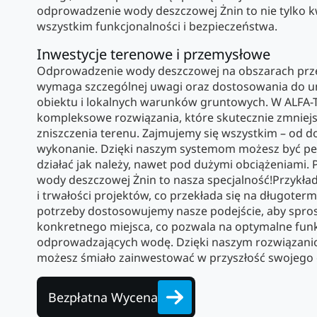
odprowadzenie wody deszczowej Żnin to nie tylko kw
wszystkim funkcjonalności i bezpieczeństwa.
Inwestycje terenowe i przemysłowe
Odprowadzenie wody deszczowej na obszarach prze
wymaga szczególnej uwagi oraz dostosowania do u
obiektu i lokalnych warunków gruntowych. W ALFA-
kompleksowe rozwiązania, które skutecznie zmniejsz
zniszczenia terenu. Zajmujemy się wszystkim – od dok
wykonanie. Dzięki naszym systemom możesz być pe
działać jak należy, nawet pod dużymi obciążeniami.
wody deszczowej Żnin to nasza specjalność!Przykł
i trwałości projektów, co przekłada się na długoter
potrzeby dostosowujemy nasze podejście, aby spr
konkretnego miejsca, co pozwala na optymalne fu
odprowadzających wodę. Dzięki naszym rozwiązanio
możesz śmiało zainwestować w przyszłość swojego 
Bezpłatna Wycena