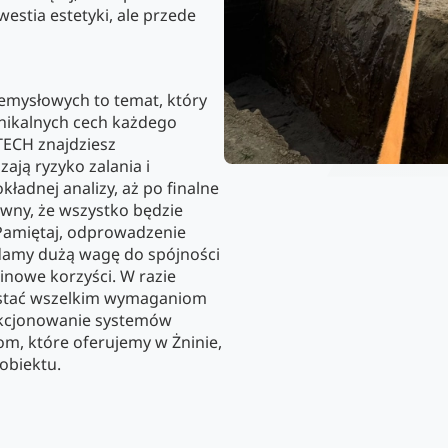
estia estetyki, ale przede
mysłowych to temat, który
nikalnych cech każdego
TECH znajdziesz
ają ryzyko zalania i
ładnej analizy, aż po finalne
wny, że wszystko będzie
 Pamiętaj, odprowadzenie
adamy dużą wagę do spójności
minowe korzyści. W razie
ostać wszelkim wymaganiom
nkcjonowanie systemów
m, które oferujemy w Żninie,
obiektu.