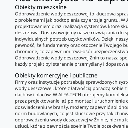
Obiekty mieszkalne
Odprowadzenie wody deszczowej to kluczowa sprawa,
z problemami jak podtopienia czy erozja gruntu. W
projektowaniem oraz realizacją systemów, które s
deszczową. Dostosowujemy nasze rozwiązania do spe
indywidualnych potrzeb użytkowników. Dzięki nas
pewność, że fundamenty oraz otoczenie Twojego 
chronione, co zapewni im trwałość i bezpieczeństwo 
Odprowadzenie wody deszczowej Żnin to nasza spec
każdy projekt był starannie przemyślany i dopasowa
Obiekty komercyjne i publiczne
Firmy oraz instytucje potrzebują sprawdzonych s
wody deszczowej, które z łatwością poradzą sobie 
dachów i placów. W ALFA-TECH oferujemy komplekso
przez projektowanie, aż po montaż i uruchomienie ca
doświadczeniu w branży, możemy zapewnić solidność
norm budowlanych, co jest kluczowe przy takich inw
odprowadzeniu wody deszczowej w Żninie, nie ma l
usługi, które z pewnością spełnią Twoje oczekiwani