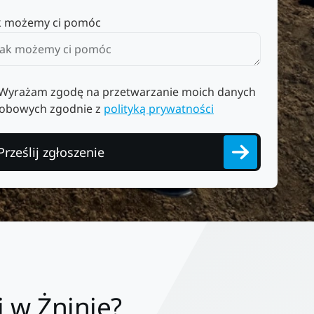
k możemy ci pomóc
Wyrażam zgodę na przetwarzanie moich danych
obowych zgodnie z
polityką prywatności
Prześlij zgłoszenie
 w Żninie?