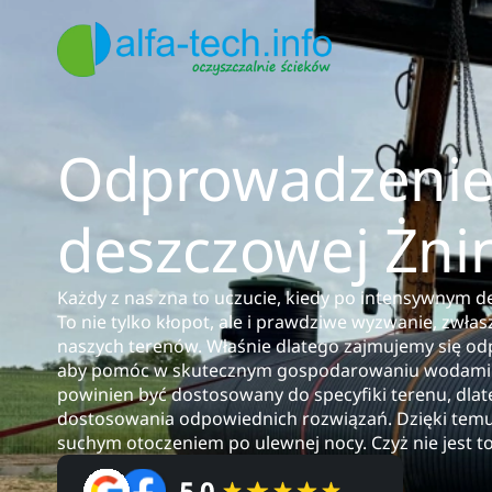
Odprowadzenie
deszczowej Żni
Każdy z nas zna to uczucie, kiedy po intensywnym d
To nie tylko kłopot, ale i prawdziwe wyzwanie, zwła
naszych terenów. Właśnie dlatego zajmujemy się o
aby pomóc w skutecznym gospodarowaniu wodami o
powinien być dostosowany do specyfiki terenu, dla
dostosowania odpowiednich rozwiązań. Dzięki temu
suchym otoczeniem po ulewnej nocy. Czyż nie jest to