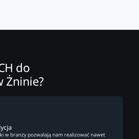
ECH do
 Żninie?
ycja
yki w branży pozwalają nam realizować nawet