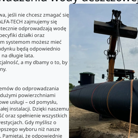
 jeśli nie chcesz zmagać się
 ALFA-TECH zajmujemy się
kutecznie odprowadzają wodę
cyfiki działki oraz
zym systemom możesz mieć
budynku będą odpowiednio
na długie lata.
jalność, a my dbamy o to, by
ny.
ystemów do odprowadzania
z dużymi powierzchniami
we usługi – od pomysłu,
łej instalacji. Dzięki naszemu
 oraz spełnienie wszystkich
estycjach. Gdy myślisz o
epszego wyboru niż nasze
a. Pamiętaj, że odpowiednie