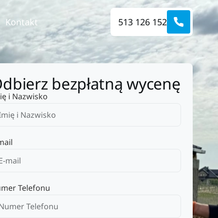
Kontakt
513 126 152
dbierz bezpłatną wycenę
ię i Nazwisko
mail
mer Telefonu