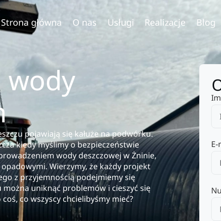
Strona główna
O nas
Usługi
Realizacje
Blog
 wody
O
Im
n
eszczu pojawiają się kałuże na podwórku.
E-
szcza kiedy myślimy o bezpieczeństwie
dprowadzeniem wody deszczowej w Żninie,
padowymi. Wierzymy, że każdy projekt
tego z przyjemnością podejmiemy się
 można uniknąć problemów i cieszyć się
Nu
 coś, co wszyscy chcielibyśmy mieć?