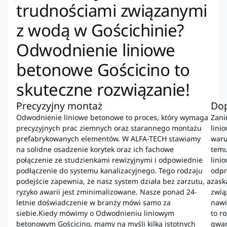
trudnościami związanymi
z wodą w Gościchinie?
Odwodnienie liniowe
betonowe Gościcino to
skuteczne rozwiązanie!
Precyzyjny montaż
Dop
Odwodnienie liniowe betonowe to proces, który wymaga
Zani
precyzyjnych prac ziemnych oraz starannego montażu
lini
prefabrykowanych elementów. W ALFA-TECH stawiamy
waru
na solidne osadzenie korytek oraz ich fachowe
temu
połączenie ze studzienkami rewizyjnymi i odpowiednie
lini
podłączenie do systemu kanalizacyjnego. Tego rodzaju
odpr
podejście zapewnia, że nasz system działa bez zarzutu, a
zask
ryzyko awarii jest zminimalizowane. Nasze ponad 24-
zwią
letnie doświadczenie w branży mówi samo za
nawi
siebie.Kiedy mówimy o Odwodnieniu liniowym
to r
betonowym Gościcino, mamy na myśli kilka istotnych
gwar