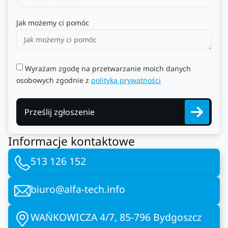
Jak możemy ci pomóc
Wyrażam zgodę na przetwarzanie moich danych
osobowych zgodnie z
polityką prywatności
Prześlij zgłoszenie
Informacje kontaktowe
513 126 152
biuro@alfa-tech.info
WAŃKOWICZA 4/7, 85-796 Bydgoszcz