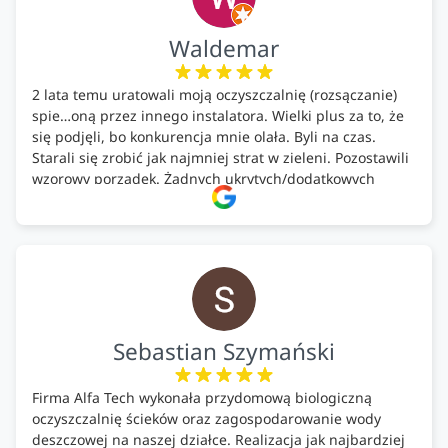
Waldemar
2 lata temu uratowali moją oczyszczalnię (rozsączanie)
spie…oną przez innego instalatora. Wielki plus za to, że
się podjęli, bo konkurencja mnie olała. Byli na czas.
Starali się zrobić jak najmniej strat w zieleni. Pozostawili
wzorowy porządek. Żadnych ukrytych/dodatkowych
kosztów. Zaskoczenie. Kontakt bardzo OK. Obsługa
pomontażowa również OK. A ich środki do oczyszczalni –
MEGA.
Polecam!
Sebastian Szymański
Firma Alfa Tech wykonała przydomową biologiczną
oczyszczalnię ścieków oraz zagospodarowanie wody
deszczowej na naszej działce. Realizacja jak najbardziej