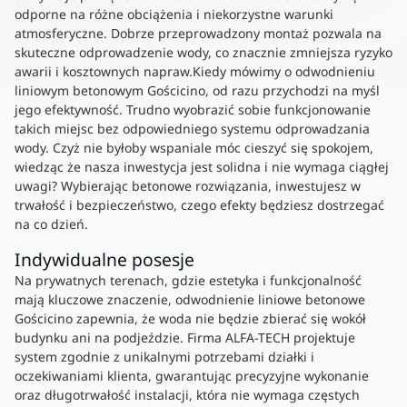
odporne na różne obciążenia i niekorzystne warunki
atmosferyczne. Dobrze przeprowadzony montaż pozwala na
skuteczne odprowadzenie wody, co znacznie zmniejsza ryzyko
awarii i kosztownych napraw.Kiedy mówimy o odwodnieniu
liniowym betonowym Gościcino, od razu przychodzi na myśl
jego efektywność. Trudno wyobrazić sobie funkcjonowanie
takich miejsc bez odpowiedniego systemu odprowadzania
wody. Czyż nie byłoby wspaniale móc cieszyć się spokojem,
wiedząc że nasza inwestycja jest solidna i nie wymaga ciągłej
uwagi? Wybierając betonowe rozwiązania, inwestujesz w
trwałość i bezpieczeństwo, czego efekty będziesz dostrzegać
na co dzień.
Indywidualne posesje
Na prywatnych terenach, gdzie estetyka i funkcjonalność
mają kluczowe znaczenie, odwodnienie liniowe betonowe
Gościcino zapewnia, że woda nie będzie zbierać się wokół
budynku ani na podjeździe. Firma ALFA-TECH projektuje
system zgodnie z unikalnymi potrzebami działki i
oczekiwaniami klienta, gwarantując precyzyjne wykonanie
oraz długotrwałość instalacji, która nie wymaga częstych