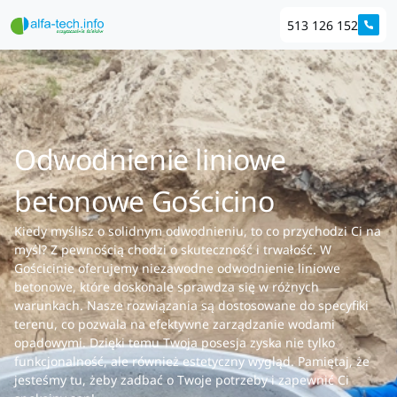
513 126 152
Odwodnienie liniowe
betonowe Gościcino
Kiedy myślisz o solidnym odwodnieniu, to co przychodzi Ci na
myśl? Z pewnością chodzi o skuteczność i trwałość. W
Gościcinie oferujemy niezawodne odwodnienie liniowe
betonowe, które doskonale sprawdza się w różnych
warunkach. Nasze rozwiązania są dostosowane do specyfiki
terenu, co pozwala na efektywne zarządzanie wodami
opadowymi. Dzięki temu Twoja posesja zyska nie tylko
funkcjonalność, ale również estetyczny wygląd. Pamiętaj, że
jesteśmy tu, żeby zadbać o Twoje potrzeby i zapewnić Ci