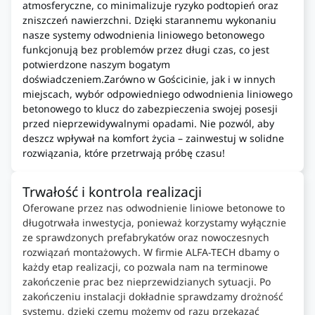
atmosferyczne, co minimalizuje ryzyko podtopień oraz
zniszczeń nawierzchni. Dzięki starannemu wykonaniu
nasze systemy odwodnienia liniowego betonowego
funkcjonują bez problemów przez długi czas, co jest
potwierdzone naszym bogatym
doświadczeniem.Zarówno w Gościcinie, jak i w innych
miejscach, wybór odpowiedniego odwodnienia liniowego
betonowego to klucz do zabezpieczenia swojej posesji
przed nieprzewidywalnymi opadami. Nie pozwól, aby
deszcz wpływał na komfort życia – zainwestuj w solidne
rozwiązania, które przetrwają próbę czasu!
Trwałość i kontrola realizacji
Oferowane przez nas odwodnienie liniowe betonowe to
długotrwała inwestycja, ponieważ korzystamy wyłącznie
ze sprawdzonych prefabrykatów oraz nowoczesnych
rozwiązań montażowych. W firmie ALFA-TECH dbamy o
każdy etap realizacji, co pozwala nam na terminowe
zakończenie prac bez nieprzewidzianych sytuacji. Po
zakończeniu instalacji dokładnie sprawdzamy drożność
systemu, dzięki czemu możemy od razu przekazać