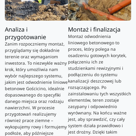
Analiza i
Montaż i finalizacja
przygotowanie
Montaż odwodnienia
liniowego betonowego to
Zanim rozpoczniemy montaż,
proces, który polega na
przyglądamy się dokładnie
osadzeniu gotowych korytek,
terenie oraz wymaganiom
połączeniu ich ze
inwestora. To niezwykle ważny
studzienkami rewizyjnymi i
krok, który umożliwia nam
podłączeniu do systemu
wybór najlepszego systemu,
kanalizacji deszczowej lub
jakim jest odwodnienie liniowe
rozsączającego. Po
betonowe Gościcino, idealnie
zainstalowaniu tych wszystkich
dopasowanego do specyfiki
elementów, teren zostaje
danego miejsca oraz rodzaju
zasypany i odpowiednio
nawierzchni. W procesie
wyrównany. Na końcu ważne
przygotowań realizujemy
jest, aby sprawdzić, czy cały
również prace ziemne –
system działa prawidłowo i
wykopujemy rowy i formujemy
jest drożny. Dzięki takim
podłoże, aby późniejsze