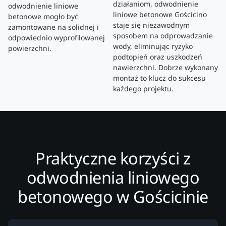
działaniom, odwodnienie
odwodnienie liniowe
liniowe betonowe Gościcino
betonowe mogło być
staje się niezawodnym
zamontowane na solidnej i
sposobem na odprowadzanie
odpowiednio wyprofilowanej
wody, eliminując ryzyko
powierzchni.
podtopień oraz uszkodzeń
nawierzchni. Dobrze wykonany
montaż to klucz do sukcesu
każdego projektu.
Praktyczne korzyści z
odwodnienia liniowego
betonowego w Gościcinie