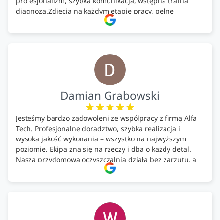
profesjonalizm, szybka komunikacja, wstępna trafna
diagnoza.Zdjęcia na każdym etapie pracy, pełne
doradztwo.Dobrze wyszkoleni i znający się na rzeczy.
Podsumowując ekipa na wysokim poziomie, rzetelna.
Bardzo dobre wykonanie pracy i zachowanie czystości.
Firma godna polecenia .
Damian Grabowski
Jesteśmy bardzo zadowoleni ze współpracy z firmą Alfa
Tech. Profesjonalne doradztwo, szybka realizacja i
wysoka jakość wykonania – wszystko na najwyższym
poziomie. Ekipa zna się na rzeczy i dba o każdy detal.
Nasza przydomowa oczyszczalnia działa bez zarzutu, a
całość została wykonana zgodnie z terminem i
ustaleniami. Z czystym sumieniem polecamy Alfa Tech
każdemu, kto szuka solidnego partnera w zakresie
ekologicznych rozwiązań!🍀