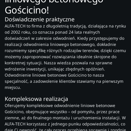
Gościcino!
Doświadczenie praktyczne
ALFA-TECH to firma z długoletnią tradycją, działająca na rynku
od 2002 roku, co oznacza ponad 24 lata realnych
doświadczeń w zakresie odwodnień. Kiedy przystępujemy do
realizacji odwodnienia liniowego betonowego, dokładnie
rozumiemy specyfikę różnych rodzajów terenów, dzięki czemu
możemy zaproponować rozwiązania idealnie skrojone do
konkretnej sytuacji. Nasza wiedza pozwala na sprawne
wdrożenie inwestycji, unikając zbędnych opóźnień.
Odwodnienie liniowe betonowe Gościcino to nasza
specjalność, a zadowolenie klientów stawiamy na pierwszym
miejscu.
Kompleksowa realizacja
Oferujemy kompleksowe odwodnienie liniowe betonowe
Gościcino, obejmujące wszystko – od pomysłu, przez prace
ziemne, aż do finalnego montażu i uruchomienia instalacji. W
ALFA-TECH korzystasz z jednego punku odpowiedzialności, co
daje Ci pewność, że cały proces przebiega sprawnie i zgodnie