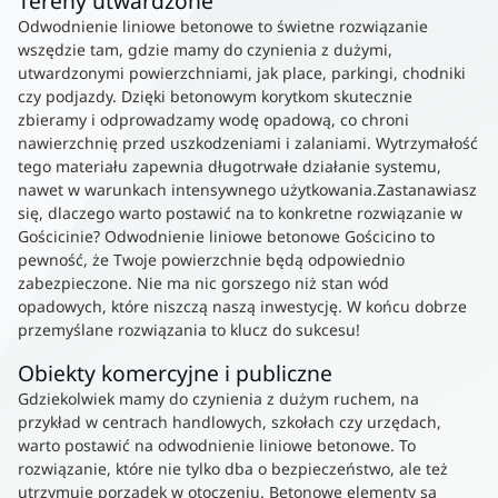
Tereny utwardzone
Odwodnienie liniowe betonowe to świetne rozwiązanie
wszędzie tam, gdzie mamy do czynienia z dużymi,
utwardzonymi powierzchniami, jak place, parkingi, chodniki
czy podjazdy. Dzięki betonowym korytkom skutecznie
zbieramy i odprowadzamy wodę opadową, co chroni
nawierzchnię przed uszkodzeniami i zalaniami. Wytrzymałość
tego materiału zapewnia długotrwałe działanie systemu,
nawet w warunkach intensywnego użytkowania.Zastanawiasz
się, dlaczego warto postawić na to konkretne rozwiązanie w
Gościcinie? Odwodnienie liniowe betonowe Gościcino to
pewność, że Twoje powierzchnie będą odpowiednio
zabezpieczone. Nie ma nic gorszego niż stan wód
opadowych, które niszczą naszą inwestycję. W końcu dobrze
przemyślane rozwiązania to klucz do sukcesu!
Obiekty komercyjne i publiczne
Gdziekolwiek mamy do czynienia z dużym ruchem, na
przykład w centrach handlowych, szkołach czy urzędach,
warto postawić na odwodnienie liniowe betonowe. To
rozwiązanie, które nie tylko dba o bezpieczeństwo, ale też
utrzymuje porządek w otoczeniu. Betonowe elementy są