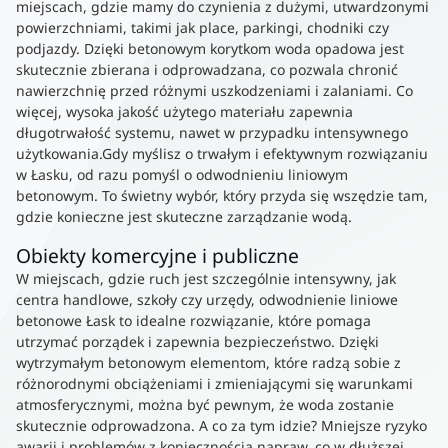
miejscach, gdzie mamy do czynienia z dużymi, utwardzonymi
powierzchniami, takimi jak place, parkingi, chodniki czy
podjazdy. Dzięki betonowym korytkom woda opadowa jest
skutecznie zbierana i odprowadzana, co pozwala chronić
nawierzchnię przed różnymi uszkodzeniami i zalaniami. Co
więcej, wysoka jakość użytego materiału zapewnia
długotrwałość systemu, nawet w przypadku intensywnego
użytkowania.Gdy myślisz o trwałym i efektywnym rozwiązaniu
w Łasku, od razu pomyśl o odwodnieniu liniowym
betonowym. To świetny wybór, który przyda się wszędzie tam,
gdzie konieczne jest skuteczne zarządzanie wodą.
Obiekty komercyjne i publiczne
W miejscach, gdzie ruch jest szczególnie intensywny, jak
centra handlowe, szkoły czy urzędy, odwodnienie liniowe
betonowe Łask to idealne rozwiązanie, które pomaga
utrzymać porządek i zapewnia bezpieczeństwo. Dzięki
wytrzymałym betonowym elementom, które radzą sobie z
różnorodnymi obciążeniami i zmieniającymi się warunkami
atmosferycznymi, można być pewnym, że woda zostanie
skutecznie odprowadzona. A co za tym idzie? Mniejsze ryzyko
awarii i problemów z koniecznością napraw, co w dłuższej