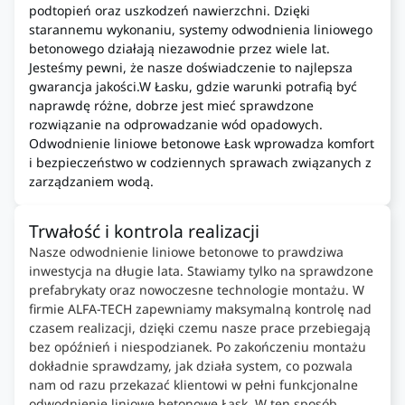
podtopień oraz uszkodzeń nawierzchni. Dzięki
starannemu wykonaniu, systemy odwodnienia liniowego
betonowego działają niezawodnie przez wiele lat.
Jesteśmy pewni, że nasze doświadczenie to najlepsza
gwarancja jakości.W Łasku, gdzie warunki potrafią być
naprawdę różne, dobrze jest mieć sprawdzone
rozwiązanie na odprowadzanie wód opadowych.
Odwodnienie liniowe betonowe Łask wprowadza komfort
i bezpieczeństwo w codziennych sprawach związanych z
zarządzaniem wodą.
Trwałość i kontrola realizacji
Nasze odwodnienie liniowe betonowe to prawdziwa
inwestycja na długie lata. Stawiamy tylko na sprawdzone
prefabrykaty oraz nowoczesne technologie montażu. W
firmie ALFA-TECH zapewniamy maksymalną kontrolę nad
czasem realizacji, dzięki czemu nasze prace przebiegają
bez opóźnień i niespodzianek. Po zakończeniu montażu
dokładnie sprawdzamy, jak działa system, co pozwala
nam od razu przekazać klientowi w pełni funkcjonalne
odwodnienie liniowe betonowe Łask. W ten sposób