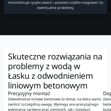
minimalizuje ryzyko awarii i pozwala szybko reagować na
ewentualne problemy.
Skuteczne rozwiązania na
problemy z wodą w
Łasku z odwodnieniem
liniowym betonowym
Precyzyjny montaż
Dop
Odwodnienie liniowe betonowe to temat, na który warto
Zani
zwrócić szczególną uwagę. Wymaga ono precyzyjnego
beto
wykonania zarówno prac ziemnych, jak i instalacji
kszt