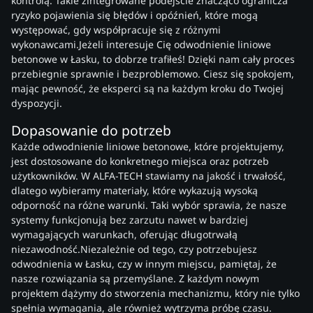
kontrolą. Takie zintegrowane podejście znacząco ogranicza
ryzyko pojawienia się błędów i opóźnień, które mogą
występować, gdy współpracuje się z różnymi
wykonawcami.Jeżeli interesuje Cię odwodnienie liniowe
betonowe w Łasku, to dobrze trafiłeś! Dzięki nam cały proces
przebiegnie sprawnie i bezproblemowo. Ciesz się spokojem,
mając pewność, że eksperci są na każdym kroku do Twojej
dyspozycji.
Dopasowanie do potrzeb
Każde odwodnienie liniowe betonowe, które projektujemy,
jest dostosowane do konkretnego miejsca oraz potrzeb
użytkowników. W ALFA-TECH stawiamy na jakość i trwałość,
dlatego wybieramy materiały, które wykazują wysoką
odporność na różne warunki. Taki wybór sprawia, że nasze
systemy funkcjonują bez zarzutu nawet w bardziej
wymagających warunkach, oferując długotrwałą
niezawodność.Niezależnie od tego, czy potrzebujesz
odwodnienia w Łasku, czy w innym miejscu, pamiętaj, że
nasze rozwiązania są przemyślane. Z każdym nowym
projektem dążymy do stworzenia mechanizmu, który nie tylko
spełnia wymagania, ale również wytrzyma próbę czasu.