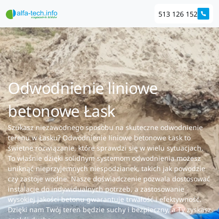
513 126 152
Odwodnienie liniowe
betonowe Łask
Szukasz niezawodnego sposobu na skuteczne odwodnienie
terenu w Łasku? Odwodnienie liniowe betonowe Łask to
świetne rozwiązanie, które sprawdzi się w wielu sytuacjach.
To właśnie dzięki solidnym systemom odwodnienia możesz
uniknąć nieprzyjemnych niespodzianek, takich jak powodzie
czy zastoje wodne. Nasze doświadczenie pozwala dostosować
instalacje do indywidualnych potrzeb, a zastosowanie
wysokiej jakości betonu gwarantuje trwałość i efektywność.
Dzięki nam Twój teren będzie suchy i bezpieczny, a Ty zyskasz