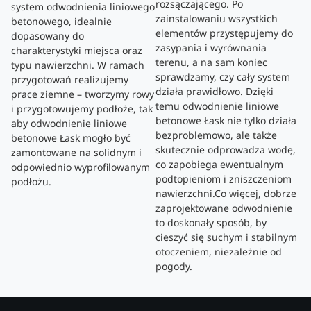
rozsączającego. Po
system odwodnienia liniowego
zainstalowaniu wszystkich
betonowego, idealnie
elementów przystępujemy do
dopasowany do
zasypania i wyrównania
charakterystyki miejsca oraz
terenu, a na sam koniec
typu nawierzchni. W ramach
sprawdzamy, czy cały system
przygotowań realizujemy
działa prawidłowo. Dzięki
prace ziemne – tworzymy rowy
temu odwodnienie liniowe
i przygotowujemy podłoże, tak
betonowe Łask nie tylko działa
aby odwodnienie liniowe
bezproblemowo, ale także
betonowe Łask mogło być
skutecznie odprowadza wodę,
zamontowane na solidnym i
co zapobiega ewentualnym
odpowiednio wyprofilowanym
podtopieniom i zniszczeniom
podłożu.
nawierzchni.Co więcej, dobrze
zaprojektowane odwodnienie
to doskonały sposób, by
cieszyć się suchym i stabilnym
otoczeniem, niezależnie od
pogody.