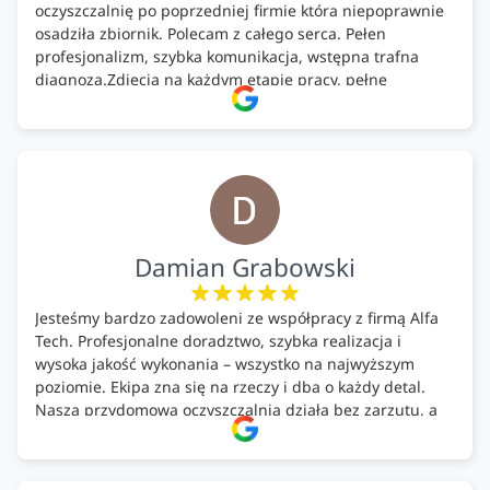
oczyszczalnię po poprzedniej firmie która niepoprawnie
osadziła zbiornik. Polecam z całego serca. Pełen
profesjonalizm, szybka komunikacja, wstępna trafna
diagnoza.Zdjęcia na każdym etapie pracy, pełne
doradztwo.Dobrze wyszkoleni i znający się na rzeczy.
Podsumowując ekipa na wysokim poziomie, rzetelna.
Bardzo dobre wykonanie pracy i zachowanie czystości.
Firma godna polecenia .
Damian Grabowski
Jesteśmy bardzo zadowoleni ze współpracy z firmą Alfa
Tech. Profesjonalne doradztwo, szybka realizacja i
wysoka jakość wykonania – wszystko na najwyższym
poziomie. Ekipa zna się na rzeczy i dba o każdy detal.
Nasza przydomowa oczyszczalnia działa bez zarzutu, a
całość została wykonana zgodnie z terminem i
ustaleniami. Z czystym sumieniem polecamy Alfa Tech
każdemu, kto szuka solidnego partnera w zakresie