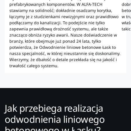
prefabrykowanych komponentów. W ALFA-TECH
dobr
stawiamy na solidność; dokładnie osadzamy korytka,
beto
łączymy je z studzienkami rewizyjnymi oraz prawidłowo
w tr
podłączamy do kanalizacji. To podejście nie tylko
właś
zapewnia prawidłową drożność systemu, ale także
taki
znacząco obniża ryzyko awarii. Nasze doświadczenie w
branży, które obejmuje już ponad 24 lata, tylko
potwierdza, że Odwodnienie liniowe betonowe Łask to
nasza specjalność, w której nieustannie się doskonalimy.
Wierzymy, że dbałość o detale przekłada się na jakość i
trwałość całego systemu.
Jak przebiega realizacja
odwodnienia liniowego
betonowego w Łasku?