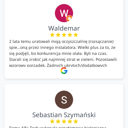
ekologicznych rozwiązań!🍀
Waldemar
2 lata temu uratowali moją oczyszczalnię (rozsączanie)
spie…oną przez innego instalatora. Wielki plus za to, że
się podjęli, bo konkurencja mnie olała. Byli na czas.
Starali się zrobić jak najmniej strat w zieleni. Pozostawili
wzorowy porządek. Żadnych ukrytych/dodatkowych
kosztów. Zaskoczenie. Kontakt bardzo OK. Obsługa
pomontażowa również OK. A ich środki do oczyszczalni –
MEGA.
Polecam!
Sebastian Szymański
Firma Alfa Tech wykonała przydomową biologiczną