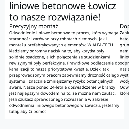
liniowe betonowe Łowicz
to nasze rozwiązanie!
Precyzyjny montaż
Dop
Odwodnienie liniowe betonowe to proces, który wymaga
Zani
staranności zarówno przy robotach ziemnych, jak i
beto
montażu prefabrykowanych elementów. W ALFA-TECH
grun
kładziemy ogromny nacisk na to, aby korytka były
nam 
solidnie osadzone, a ich połączenia ze studzienkami
lini
rewizyjnymi były perfekcyjne. Prawidłowe podłączenie do
odpr
kanalizacji to nasza priorytetowa kwestia. Dzięki tak
nas 
przeprowadzonym pracom zapewniamy drożność całego
wyst
systemu i znacznie zmniejszamy ryzyko potencjalnych
wody
awarii. Nasze ponad 24-letnie doświadczenie w branży
Odwo
jest najlepszym dowodem na to, że można nam zaufać.
któr
Jeśli szukasz sprawdzonego rozwiązania w zakresie
odwodnienia liniowego betonowego w Łowiczu, jesteśmy
tutaj, aby Ci pomóc!