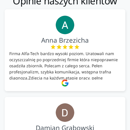
Opinie naszych klientów
Anna Brzezicha
Firma Alfa-Tech bardzo wysoki poziom. Uratowali nam
oczyszczalnię po poprzedniej firmie która niepoprawnie
osadziła zbiornik. Polecam z całego serca. Pełen
profesjonalizm, szybka komunikacja, wstępna trafna
diagnoza.Zdjęcia na każdym etapie pracy, pełne
doradztwo.Dobrze wyszkoleni i znający się na rzeczy.
Podsumowując ekipa na wysokim poziomie, rzetelna.
Bardzo dobre wykonanie pracy i zachowanie czystości.
Firma godna polecenia .
Damian Grabowski