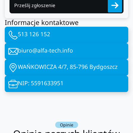
Prześlij zgłoszenie
Informacje kontaktowe
513 126 152
biuro@alfa-tech.info
WAŃKOWICZA 4/7, 85-796 Bydgoszcz
NIP: 5591633951
Opinie