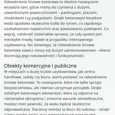
Odwodnienie liniowe betonowe to idealne rozwiązanie
wszędzie tam, gdzie mamy do czynienia z dużymi,
utwardzonymi powierzchniami – parkingami, placami,
chodnikami czy podjazdami. Dzięki betonowym korytkom
woda opadowa skutecznie trafia do rynien, co zapobiega
uszkodzeniom nawierzchni oraz powstawaniu podtopień. Co
więcej, solidność materiałów sprawia, że cały system jest
niezwykle trwały, nawet w przypadku intensywnego
użytkowania. Nic dziwnego, że Odwodnienie liniowe
betonowe Łowicz cieszy się dużym zainteresowaniem – klienci
doceniają jego niezawodność i funkcjonalność.
Obiekty komercyjne i publiczne
W miejscach o dużej liczbie użytkowników, jak centra
handlowe, szkoły czy biura, warto postawić na odwodnienie
liniowe betonowe. To rozwiązanie, które nie tylko sprzyja
bezpieczeństwu, ale również utrzymuje porządek. Dzięki
solidnym betonowym elementom, które są odporne na
różnorodne obciążenia i zmienne warunki atmosferyczne,
możesz mieć pewność, że woda będzie skutecznie
odprowadzana. Staranny montaż to klucz do sukcesu – dzięki
niemu ryzyko awarii oraz niepożądanych napraw jest