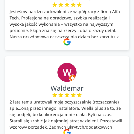
Jesteśmy bardzo zadowoleni ze współpracy z firmą Alfa
Tech. Profesjonalne doradztwo, szybka realizacja i
wysoka jakość wykonania – wszystko na najwyższym
poziomie. Ekipa zna się na rzeczy i dba o każdy detal.
Nasza przydomowa oczyszczalnia działa bez zarzutu, a
całość została wykonana zgodnie z terminem i
ustaleniami. Z czystym sumieniem polecamy Alfa Tech
każdemu, kto szuka solidnego partnera w zakresie
ekologicznych rozwiązań!🍀
Waldemar
2 lata temu uratowali moją oczyszczalnię (rozsączanie)
spie…oną przez innego instalatora. Wielki plus za to, że
się podjęli, bo konkurencja mnie olała. Byli na czas.
Starali się zrobić jak najmniej strat w zieleni. Pozostawili
wzorowy porządek. Żadnych ukrytych/dodatkowych
kosztów. Zaskoczenie. Kontakt bardzo OK. Obsługa