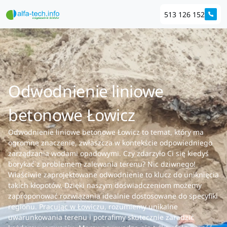
513 126 152
Odwodnienie liniowe
betonowe Łowicz
Odwodnienie liniowe betonowe Łowicz to temat, który ma
ogromne znaczenie, zwłaszcza w kontekście odpowiedniego
zarządzania wodami opadowymi. Czy zdarzyło Ci się kiedyś
borykać z problemem zalewania terenu? Nic dziwnego!
Właściwie zaprojektowane odwodnienie to klucz do uniknięcia
takich kłopotów. Dzięki naszym doświadczeniom możemy
zaproponować rozwiązania idealnie dostosowane do specyfiki
regionu. Pracując w Łowiczu, rozumiemy unikalne
uwarunkowania terenu i potrafimy skutecznie zaradzić