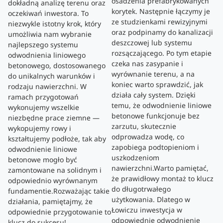
osadzenia prefabrykowanych
dokładną analizę terenu oraz
korytek. Następnie łączymy je
oczekiwań inwestora. To
ze studzienkami rewizyjnymi
niezwykle istotny krok, który
oraz podpinamy do kanalizacji
umożliwia nam wybranie
deszczowej lub systemu
najlepszego systemu
rozsączającego. Po tym etapie
odwodnienia liniowego
czeka nas zasypanie i
betonowego, dostosowanego
wyrównanie terenu, a na
do unikalnych warunków i
koniec warto sprawdzić, jak
rodzaju nawierzchni. W
działa cały system. Dzięki
ramach przygotowań
temu, że odwodnienie liniowe
wykonujemy wszelkie
betonowe funkcjonuje bez
niezbędne prace ziemne —
zarzutu, skutecznie
wykopujemy rowy i
odprowadza wodę, co
kształtujemy podłoże, tak aby
zapobiega podtopieniom i
odwodnienie liniowe
uszkodzeniom
betonowe mogło być
nawierzchni.Warto pamiętać,
zamontowane na solidnym i
że prawidłowy montaż to klucz
odpowiednio wyrównanym
do długotrwałego
fundamentie.Rozważając takie
użytkowania. Dlatego w
działania, pamiętajmy, że
Łowiczu inwestycja w
odpowiednie przygotowanie to
odpowiednie odwodnienie
klucz do sukcesu!