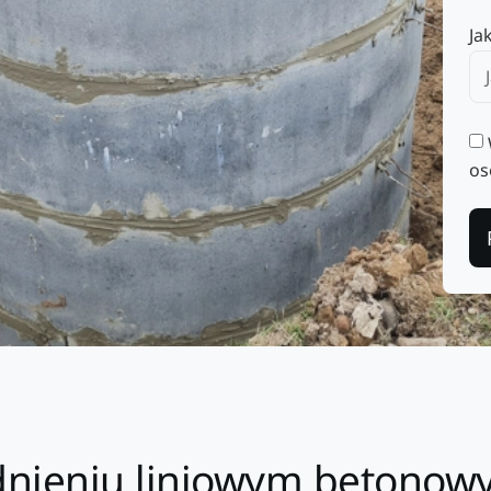
Ja
os
dnieniu liniowym betonow