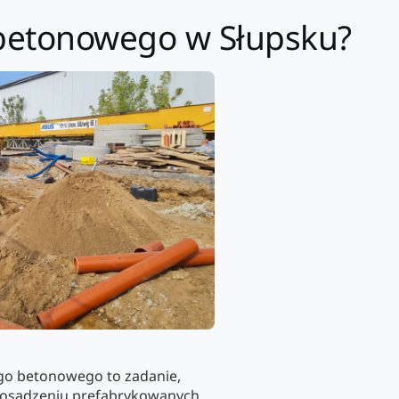
 betonowego w Słupsku?
go betonowego to zadanie,
 osadzeniu prefabrykowanych