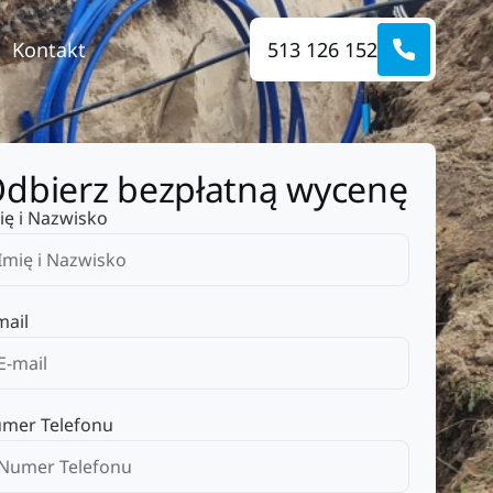
Kontakt
513 126 152
dbierz bezpłatną wycenę
ię i Nazwisko
mail
mer Telefonu