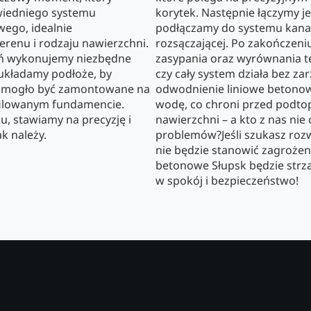
wiedniego systemu
korytek. Następnie łączymy je
ego, idealnie
podłączamy do systemu kanal
renu i rodzaju nawierzchni.
rozsączającej. Po zakończen
ń wykonujemy niezbędne
zasypania oraz wyrównania 
 układamy podłoże, by
czy cały system działa bez za
e mogło być zamontowane na
odwodnienie liniowe betono
filowanym fundamencie.
wodę, co chroni przed podto
u, stawiamy na precyzję i
nawierzchni – a kto z nas nie 
ak należy.
problemów?Jeśli szukasz rozw
nie będzie stanowić zagrożen
betonowe Słupsk będzie strza
w spokój i bezpieczeństwo!