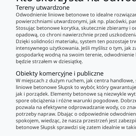
Tereny utwardzone
Odwodnienie liniowe betonowe to idealne rozwiąza
powierzchniami utwardzonymi, jak np. placówki, park
Stosując betonowe korytka, skutecznie zbieramy 
opadową, co chroni nawierzchnie przed uszkodzeni
Dzięki solidności materiału, system ten pozostaje 
intensywnego użytkowania. Jeśli myślisz o tym, jak
gospodarkę wodną na swoim terenie, odwodnienie 
będzie strzałem w dziesiątkę.
Obiekty komercyjne i publiczne
W miejscach z dużym ruchem, jak centra handlowe, 
liniowe betonowe Słupsk to wybór, który gwarantuj
jak i porządek. Elementy betonowe są niezwykle wyt
spore obciążenia i różne warunki pogodowe. Dobr
pozwala na efektywne odprowadzanie wody, co znacz
potrzeby napraw. Dbając o odpowiednie odwodnieni
spokojem, wiedząc, że nasza przestrzeń jest zabez
betonowe Słupsk sprawdzi się zatem idealnie w taki