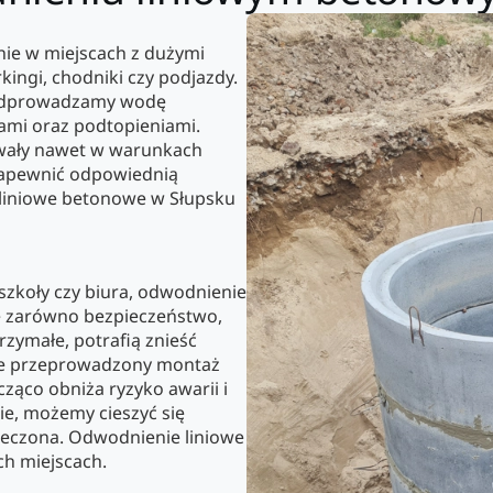
nie w miejscach z dużymi
ingi, chodniki czy podjazdy.
i odprowadzamy wodę
ami oraz podtopieniami.
trwały nawet w warunkach
 zapewnić odpowiednią
liniowe betonowe w Słupsku
szkoły czy biura, odwodnienie
e zarówno bezpieczeństwo,
rzymałe, potrafią znieść
ze przeprowadzony montaż
ąco obniża ryzyko awarii i
e, możemy cieszyć się
pieczona. Odwodnienie liniowe
ch miejscach.