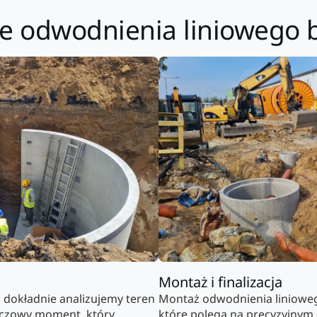
ie odwodnienia liniowego
Montaż i finalizacja
, dokładnie analizujemy teren
Montaż odwodnienia liniowe
luczowy moment, który
które polega na precyzyjnym