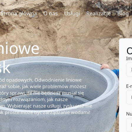
Strona główna
O nas
Usługi
Realizacje
Blog
niowe
O
Im
sk
wód opadowych, Odwodnienie liniowe
E-
aź sobie, jak wiele problemów możesz
y sprawi, że nie będziesz musiał się
lidnym rozwiązaniom, jak nasze
. Wybierając nasze usługi, zyskujesz nie
, jak proste może być zarządzanie wodami!
Nu