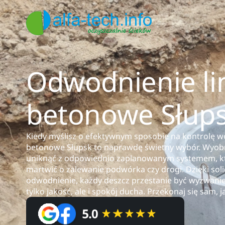
Odwodnienie li
betonowe Słup
Kiedy myślisz o efektywnym sposobie na kontrolę 
betonowe Słupsk to naprawdę świetny wybór. Wyobr
uniknąć z odpowiednio zaplanowanym systemem, któr
martwić o zalewanie podwórka czy drogi. Dzięki so
odwodnienie, każdy deszcz przestanie być wyzwaniem
tylko jakość, ale i spokój ducha. Przekonaj się sam