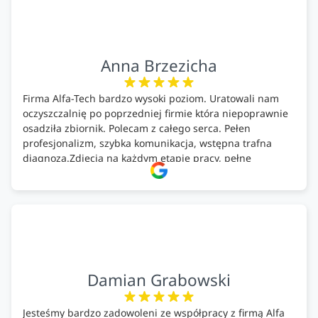
Anna Brzezicha
Firma Alfa-Tech bardzo wysoki poziom. Uratowali nam
oczyszczalnię po poprzedniej firmie która niepoprawnie
osadziła zbiornik. Polecam z całego serca. Pełen
profesjonalizm, szybka komunikacja, wstępna trafna
diagnoza.Zdjęcia na każdym etapie pracy, pełne
doradztwo.Dobrze wyszkoleni i znający się na rzeczy.
Podsumowując ekipa na wysokim poziomie, rzetelna.
Bardzo dobre wykonanie pracy i zachowanie czystości.
Firma godna polecenia .
Damian Grabowski
Jesteśmy bardzo zadowoleni ze współpracy z firmą Alfa