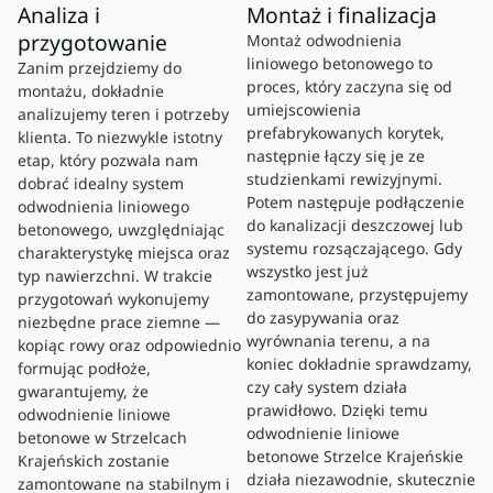
Analiza i
Montaż i finalizacja
przygotowanie
Montaż odwodnienia
liniowego betonowego to
Zanim przejdziemy do
proces, który zaczyna się od
montażu, dokładnie
umiejscowienia
analizujemy teren i potrzeby
prefabrykowanych korytek,
klienta. To niezwykle istotny
następnie łączy się je ze
etap, który pozwala nam
studzienkami rewizyjnymi.
dobrać idealny system
Potem następuje podłączenie
odwodnienia liniowego
do kanalizacji deszczowej lub
betonowego, uwzględniając
systemu rozsączającego. Gdy
charakterystykę miejsca oraz
wszystko jest już
typ nawierzchni. W trakcie
zamontowane, przystępujemy
przygotowań wykonujemy
do zasypywania oraz
niezbędne prace ziemne —
wyrównania terenu, a na
kopiąc rowy oraz odpowiednio
koniec dokładnie sprawdzamy,
formując podłoże,
czy cały system działa
gwarantujemy, że
prawidłowo. Dzięki temu
odwodnienie liniowe
odwodnienie liniowe
betonowe w Strzelcach
betonowe Strzelce Krajeńskie
Krajeńskich zostanie
działa niezawodnie, skutecznie
zamontowane na stabilnym i