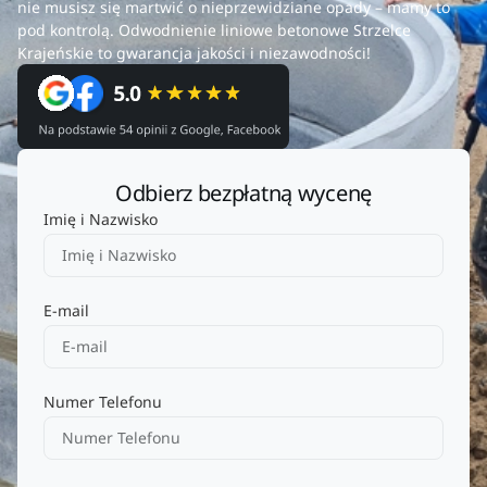
nie musisz się martwić o nieprzewidziane opady – mamy to
pod kontrolą. Odwodnienie liniowe betonowe Strzelce
Krajeńskie to gwarancja jakości i niezawodności!
Odbierz bezpłatną wycenę
Imię i Nazwisko
E-mail
Numer Telefonu