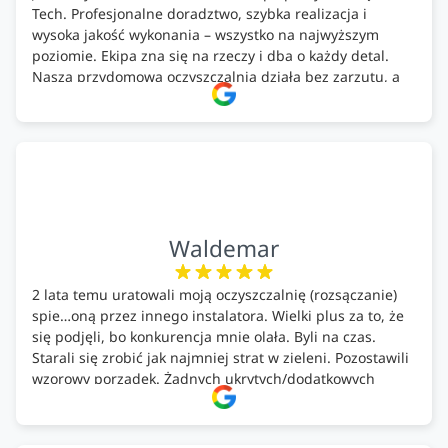
Tech. Profesjonalne doradztwo, szybka realizacja i
wysoka jakość wykonania – wszystko na najwyższym
poziomie. Ekipa zna się na rzeczy i dba o każdy detal.
Nasza przydomowa oczyszczalnia działa bez zarzutu, a
całość została wykonana zgodnie z terminem i
ustaleniami. Z czystym sumieniem polecamy Alfa Tech
każdemu, kto szuka solidnego partnera w zakresie
ekologicznych rozwiązań!🍀
Waldemar
2 lata temu uratowali moją oczyszczalnię (rozsączanie)
spie…oną przez innego instalatora. Wielki plus za to, że
się podjęli, bo konkurencja mnie olała. Byli na czas.
Starali się zrobić jak najmniej strat w zieleni. Pozostawili
wzorowy porządek. Żadnych ukrytych/dodatkowych
kosztów. Zaskoczenie. Kontakt bardzo OK. Obsługa
pomontażowa również OK. A ich środki do oczyszczalni –
MEGA.