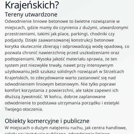
Krajeńskich?
Tereny utwardzone
Odwodnienie liniowe betonowe to świetne rozwiązanie w
miejscach, gdzie mamy do czynienia z dużymi, utwardzonymi
przestrzeniami, takimi jak place, parkingi, chodniki czy
podjazdy. Dzięki zaawansowanej konstrukcji betonowe
korytka skutecznie zbierają i odprowadzają wodę opadową, co
pozwala chronić nawierzchnię przed uszkodzeniami oraz
podtopieniami. Wysoka jakość materiału sprawia, że ten
system jest niezwykle trwały, nawet przy intensywnym
użytkowaniu.Jeśli szukasz solidnych rozwiązań w Strzelcach
Krajeńskich, to zdecydowanie warto zastanowić się nad
odwodnieniem liniowym betonowym. Nie tylko poprawi
komfort korzystania z powierzchni, ale także zapewni ich
dłuższą żywotność. W końcu, dobrze zaplanowane
odwodnienie to podstawa utrzymania porządku i estetyki
Twojego otoczenia.
Obiekty komercyjne i publiczne
W miejscach o dużym natężeniu ruchu, jak centra handlowe,
szkoły czy instytucje publiczne, odwodnienie liniowe