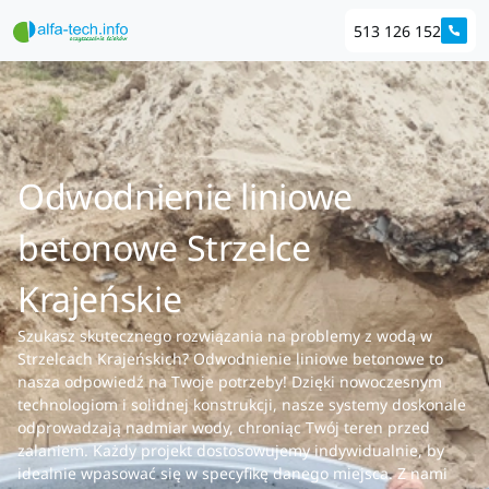
513 126 152
Odwodnienie liniowe
betonowe Strzelce
Krajeńskie
Szukasz skutecznego rozwiązania na problemy z wodą w
Strzelcach Krajeńskich? Odwodnienie liniowe betonowe to
nasza odpowiedź na Twoje potrzeby! Dzięki nowoczesnym
technologiom i solidnej konstrukcji, nasze systemy doskonale
odprowadzają nadmiar wody, chroniąc Twój teren przed
zalaniem. Każdy projekt dostosowujemy indywidualnie, by
idealnie wpasować się w specyfikę danego miejsca. Z nami