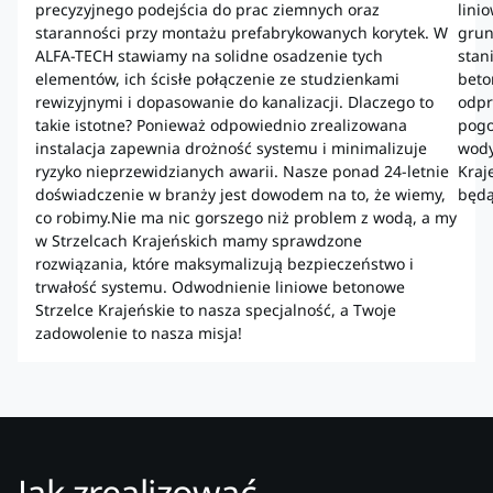
precyzyjnego podejścia do prac ziemnych oraz
lini
staranności przy montażu prefabrykowanych korytek. W
grun
ALFA-TECH stawiamy na solidne osadzenie tych
stan
elementów, ich ścisłe połączenie ze studzienkami
beto
rewizyjnymi i dopasowanie do kanalizacji. Dlaczego to
odpr
takie istotne? Ponieważ odpowiednio zrealizowana
pogo
instalacja zapewnia drożność systemu i minimalizuje
wody
ryzyko nieprzewidzianych awarii. Nasze ponad 24-letnie
Kraj
doświadczenie w branży jest dowodem na to, że wiemy,
będą
co robimy.Nie ma nic gorszego niż problem z wodą, a my
w Strzelcach Krajeńskich mamy sprawdzone
rozwiązania, które maksymalizują bezpieczeństwo i
trwałość systemu. Odwodnienie liniowe betonowe
Strzelce Krajeńskie to nasza specjalność, a Twoje
zadowolenie to nasza misja!
Jak zrealizować