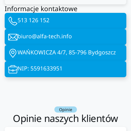
Informacje kontaktowe
513 126 152
biuro@alfa-tech.info
WAŃKOWICZA 4/7, 85-796 Bydgoszcz
NIP: 5591633951
Opinie
Opinie naszych klientów