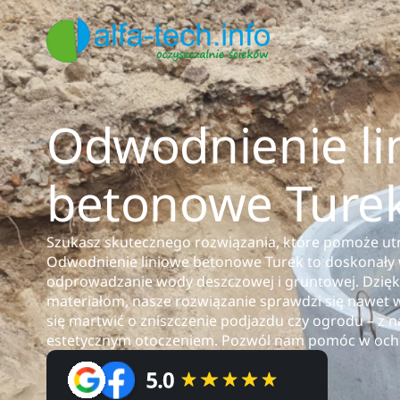
Odwodnienie li
betonowe Ture
Szukasz skutecznego rozwiązania, które pomoże ut
Odwodnienie liniowe betonowe Turek to doskonały 
odprowadzanie wody deszczowej i gruntowej. Dzięki 
materiałom, nasze rozwiązanie sprawdzi się nawet 
się martwić o zniszczenie podjazdu czy ogrodu – z 
estetycznym otoczeniem. Pozwól nam pomóc w ochro