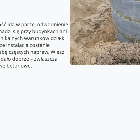
ość idą w parze, odwodnienie
adzi się przy budynkach ani
nikalnych warunków działki
e instalacja zostanie
zebę częstych napraw. Wiesz,
lądało dobrze – zwłaszcza
iowe betonowe.