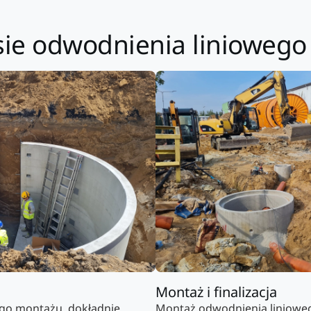
sie odwodnienia linioweg
Montaż i finalizacja
go montażu, dokładnie
Montaż odwodnienia liniowe