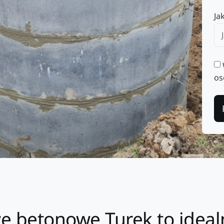
Ja
os
e betonowe Turek to ideal