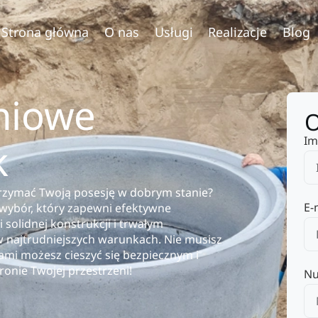
Strona główna
O nas
Usługi
Realizacje
Blog
niowe
O
Im
k
rzymać Twoją posesję w dobrym stanie?
E-
wybór, który zapewni efektywne
solidnej konstrukcji i trwałym
w najtrudniejszych warunkach. Nie musisz
nami możesz cieszyć się bezpiecznym i
nie Twojej przestrzeni!
Nu