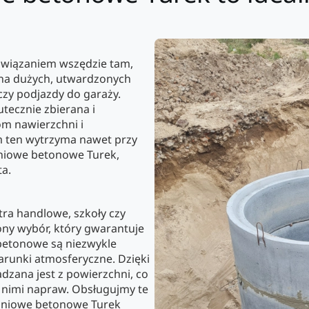
związaniem wszędzie tam,
 na dużych, utwardzonych
 czy podjazdy do garaży.
ecznie zbierana i
m nawierzchni i
m ten wytrzyma nawet przy
niowe betonowe Turek,
ta.
tra handlowe, szkoły czy
ony wybór, który gwarantuje
betonowe są niezwykle
runki atmosferyczne. Dzięki
zana jest z powierzchni, co
z nimi napraw. Obsługujmy te
liniowe betonowe Turek