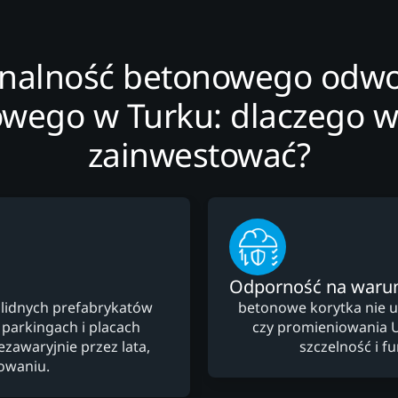
onalność betonowego odwo
iowego w Turku: dlaczego w
zainwestować?
Odporność na warun
lidnych prefabrykatów
betonowe korytka nie 
 parkingach i placach
czy promieniowania 
zawaryjnie przez lata,
szczelność i f
owaniu.