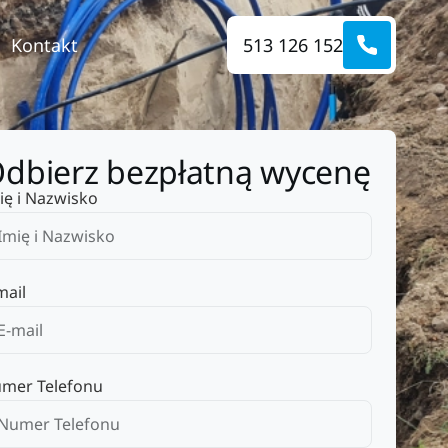
Kontakt
513 126 152
dbierz bezpłatną wycenę
ię i Nazwisko
mail
mer Telefonu