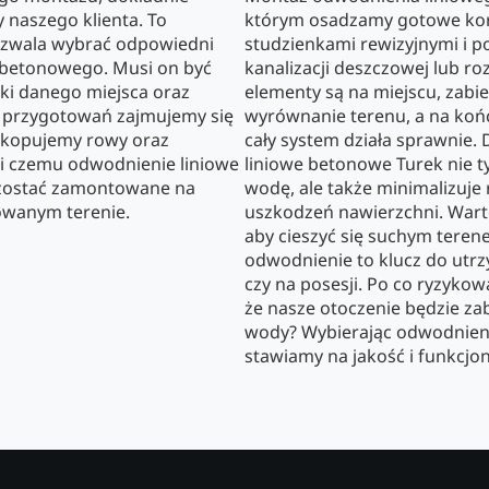
 naszego klienta. To
którym osadzamy gotowe kory
pozwala wybrać odpowiedni
studzienkami rewizyjnymi i 
 betonowego. Musi on być
kanalizacji deszczowej lub ro
ki danego miejsca oraz
elementy są na miejscu, zabie
 przygotowań zajmujemy się
wyrównanie terenu, a na koń
ykopujemy rowy oraz
cały system działa sprawnie.
i czemu odwodnienie liniowe
liniowe betonowe Turek nie 
zostać zamontowane na
wodę, ale także minimalizuje
owanym terenie.
uszkodzeń nawierzchni. Warto
aby cieszyć się suchym tere
odwodnienie to klucz do utr
czy na posesji. Po co ryzyko
że nasze otoczenie będzie z
wody? Wybierając odwodnieni
stawiamy na jakość i funkcjo