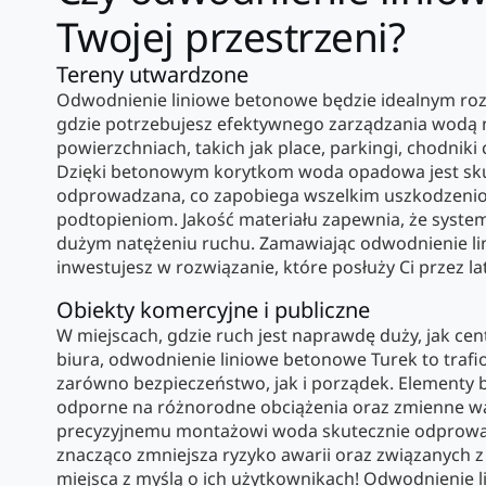
Twojej przestrzeni?
Tereny utwardzone
Odwodnienie liniowe betonowe będzie idealnym ro
gdzie potrzebujesz efektywnego zarządzania wodą
powierzchniach, takich jak place, parkingi, chodniki
Dzięki betonowym korytkom woda opadowa jest skut
odprowadzana, co zapobiega wszelkim uszkodzenio
podtopieniom. Jakość materiału zapewnia, że syste
dużym natężeniu ruchu. Zamawiając odwodnienie li
inwestujesz w rozwiązanie, które posłuży Ci przez la
Obiekty komercyjne i publiczne
W miejscach, gdzie ruch jest naprawdę duży, jak cen
biura, odwodnienie liniowe betonowe Turek to trafi
zarówno bezpieczeństwo, jak i porządek. Elementy 
odporne na różnorodne obciążenia oraz zmienne wa
precyzyjnemu montażowi woda skutecznie odprowad
znacząco zmniejsza ryzyko awarii oraz związanych 
miejsca z myślą o ich użytkownikach! Odwodnienie 