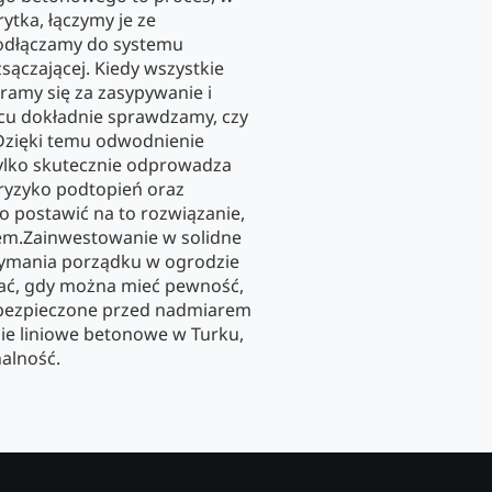
tka, łączymy je ze
podłączamy do systemu
zsączającej. Kiedy wszystkie
ramy się za zasypywanie i
cu dokładnie sprawdzamy, czy
 Dzięki temu odwodnienie
tylko skutecznie odprowadza
 ryzyko podtopień oraz
 postawić na to rozwiązanie,
nem.Zainwestowanie w solidne
zymania porządku w ogrodzie
wać, gdy można mieć pewność,
abezpieczone przed nadmiarem
e liniowe betonowe w Turku,
nalność.