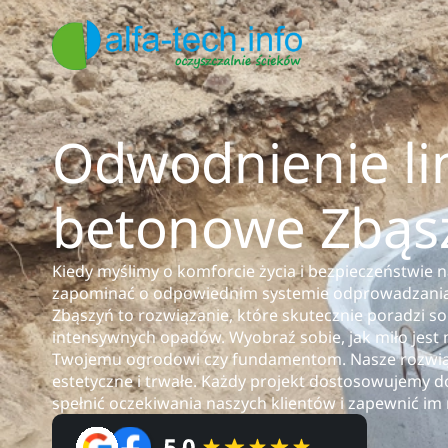
Odwodnienie li
betonowe Zbąs
Kiedy myślimy o komforcie życia i bezpieczeństwie
zapominać o odpowiednim systemie odprowadzania
Zbąszyń to rozwiązanie, które skutecznie poradzi 
intensywnych opadów. Wyobraź sobie, jak miło jest 
Twojemu ogrodowi czy fundamentom. Nasze rozwiązan
estetyczne i trwałe. Każdy projekt dostosowujemy d
spełnić oczekiwania naszych klientów i zapewnić i