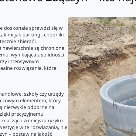
e doskonale sprawdzi się w
kimi jak parkingi, chodniki
cznie zbierać i
 nawierzchnie są chronione
emu, wynikająca z solidności
przy intensywnym
ealne rozwiązanie, które
handlowe, szkoły czy urzędy,
luczowym elementem, który
są niezwykle odporne na
zięki precyzyjnemu
 znacząco zmniejsza ryzyko
westycję w te rozwiązania, nie
ń – postaw na jakość i