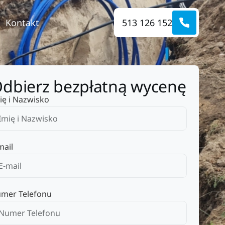
Kontakt
513 126 152
dbierz bezpłatną wycenę
ię i Nazwisko
mail
mer Telefonu