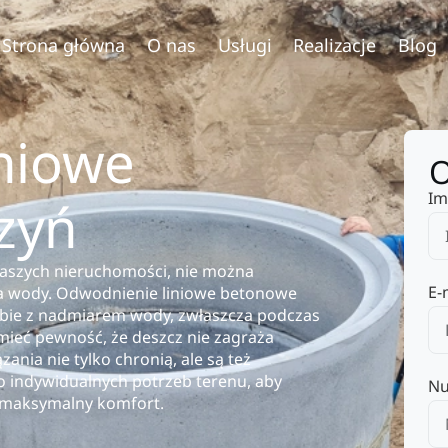
Strona główna
O nas
Usługi
Realizacje
Blog
niowe
O
Im
zyń
 naszych nieruchomości, nie można
E-
 wody. Odwodnienie liniowe betonowe
sobie z nadmiarem wody, zwłaszcza podczas
mieć pewność, że deszcz nie zagraża
ia nie tylko chronią, ale są też
o indywidualnych potrzeb terenu, aby
Nu
m maksymalny komfort.