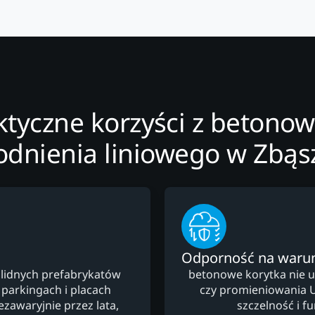
ktyczne korzyści z betono
dnienia liniowego w Zbąs
Odporność na warun
lidnych prefabrykatów
betonowe korytka nie 
 parkingach i placach
czy promieniowania 
zawaryjnie przez lata,
szczelność i f