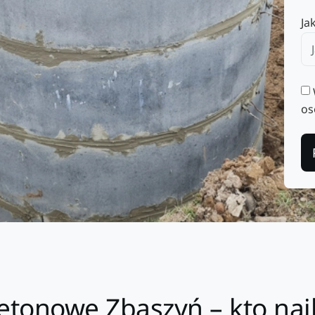
Ja
os
tonowe Zbąszyń – kto najb