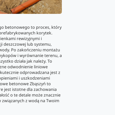
o betonowego to proces, który
 prefabrykowanych korytek.
zienkami rewizyjnymi i
cji deszczowej lub systemu,
 wody. Po zakończeniu montażu
 wykopów i wyrównanie terenu, a
ystko działa jak należy. To
zne odwodnienie liniowe
kutecznie odprowadzana jest z
opieniami i uszkodzeniami
iowe betonowe Zbąszyń to
e jest istotne dla zachowania
łość o te detale może znacznie
w związanych z wodą na Twoim