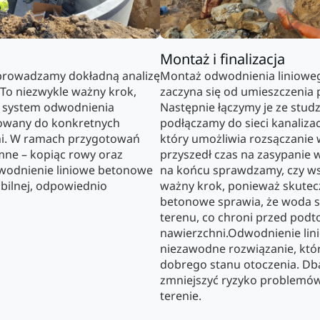
Montaż i finalizacja
prowadzamy dokładną analizę
Montaż odwodnienia linioweg
 To niezwykle ważny krok,
zaczyna się od umieszczenia
y system odwodnienia
Następnie łączymy je ze stud
owany do konkretnych
podłączamy do sieci kanaliza
ni. W ramach przygotowań
który umożliwia rozsączanie
ne – kopiąc rowy oraz
przyszedł czas na zasypanie
wodnienie liniowe betonowe
na końcu sprawdzamy, czy wsz
bilnej, odpowiednio
ważny krok, ponieważ skutec
betonowe sprawia, że woda s
terenu, co chroni przed podt
nawierzchni.Odwodnienie lin
niezawodne rozwiązanie, któr
dobrego stanu otoczenia. Dba
zmniejszyć ryzyko problemó
terenie.