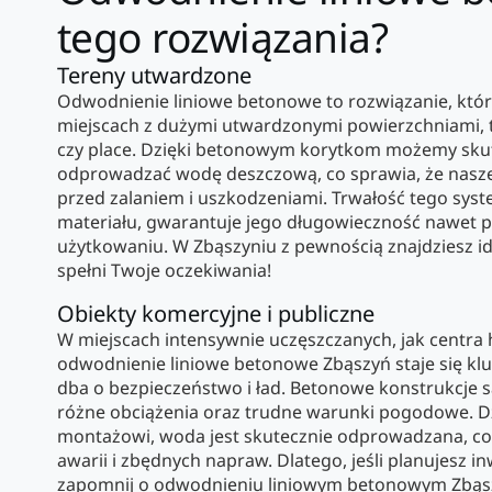
tego rozwiązania?
Tereny utwardzone
Odwodnienie liniowe betonowe to rozwiązanie, któr
miejscach z dużymi utwardzonymi powierzchniami, ta
czy place. Dzięki betonowym korytkom możemy skute
odprowadzać wodę deszczową, co sprawia, że nasze
przed zalaniem i uszkodzeniami. Trwałość tego syst
materiału, gwarantuje jego długowieczność nawet 
użytkowaniu. W Zbąszyniu z pewnością znajdziesz id
spełni Twoje oczekiwania!
Obiekty komercyjne i publiczne
W miejscach intensywnie uczęszczanych, jak centra 
odwodnienie liniowe betonowe Zbąszyń staje się k
dba o bezpieczeństwo i ład. Betonowe konstrukcje 
różne obciążenia oraz trudne warunki pogodowe. D
montażowi, woda jest skutecznie odprowadzana, co
awarii i zbędnych napraw. Dlatego, jeśli planujesz in
zapomnij o odwodnieniu liniowym betonowym Zbąszy