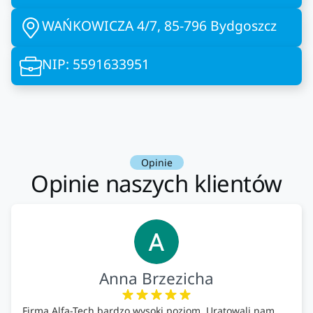
WAŃKOWICZA 4/7, 85-796 Bydgoszcz
NIP: 5591633951
Opinie
Opinie naszych klientów
Anna Brzezicha
Firma Alfa-Tech bardzo wysoki poziom. Uratowali nam