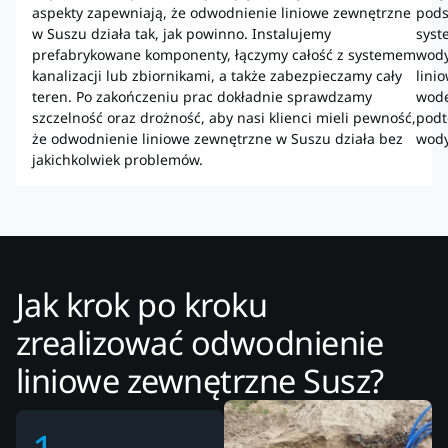
aspekty zapewniają, że odwodnienie liniowe zewnętrzne
pods
w Suszu działa tak, jak powinno. Instalujemy
syst
prefabrykowane komponenty, łączymy całość z systemem
wody
kanalizacji lub zbiornikami, a także zabezpieczamy cały
lini
teren. Po zakończeniu prac dokładnie sprawdzamy
wodę
szczelność oraz drożność, aby nasi klienci mieli pewność,
podt
że odwodnienie liniowe zewnętrzne w Suszu działa bez
wody
jakichkolwiek problemów.
Jak krok po kroku
zrealizować odwodnienie
liniowe zewnętrzne Susz?