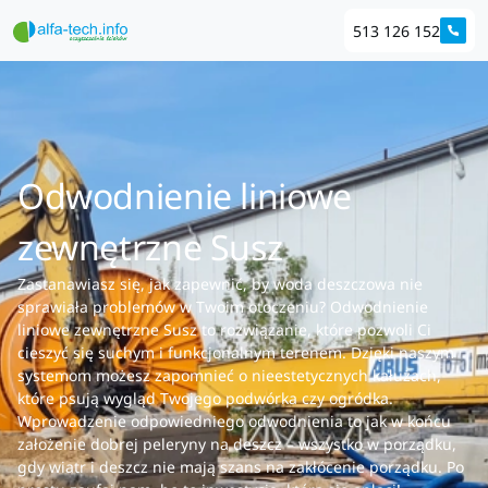
513 126 152
Odwodnienie liniowe
zewnętrzne Susz
Zastanawiasz się, jak zapewnić, by woda deszczowa nie
sprawiała problemów w Twoim otoczeniu? Odwodnienie
liniowe zewnętrzne Susz to rozwiązanie, które pozwoli Ci
cieszyć się suchym i funkcjonalnym terenem. Dzięki naszym
systemom możesz zapomnieć o nieestetycznych kałużach,
które psują wygląd Twojego podwórka czy ogródka.
Wprowadzenie odpowiedniego odwodnienia to jak w końcu
założenie dobrej peleryny na deszcz – wszystko w porządku,
gdy wiatr i deszcz nie mają szans na zakłócenie porządku. Po