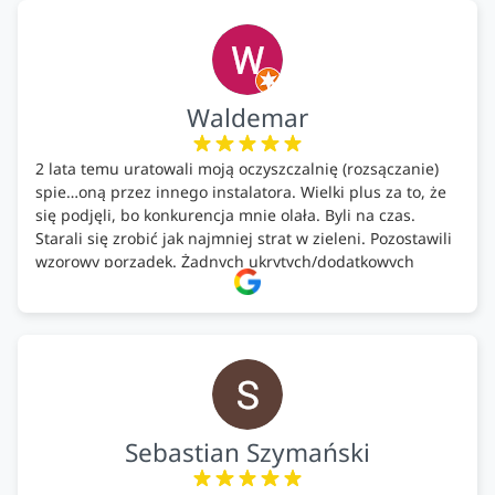
ekologicznych rozwiązań!🍀
Waldemar
2 lata temu uratowali moją oczyszczalnię (rozsączanie)
spie…oną przez innego instalatora. Wielki plus za to, że
się podjęli, bo konkurencja mnie olała. Byli na czas.
Starali się zrobić jak najmniej strat w zieleni. Pozostawili
wzorowy porządek. Żadnych ukrytych/dodatkowych
kosztów. Zaskoczenie. Kontakt bardzo OK. Obsługa
pomontażowa również OK. A ich środki do oczyszczalni –
MEGA.
Polecam!
Sebastian Szymański