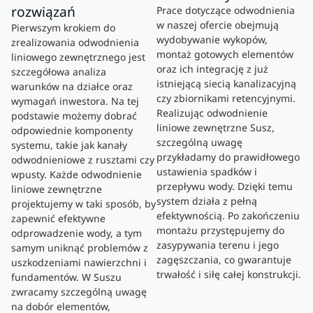
rozwiązań
Prace dotyczące odwodnienia
w naszej ofercie obejmują
Pierwszym krokiem do
wydobywanie wykopów,
zrealizowania odwodnienia
montaż gotowych elementów
liniowego zewnętrznego jest
oraz ich integrację z już
szczegółowa analiza
istniejącą siecią kanalizacyjną
warunków na działce oraz
czy zbiornikami retencyjnymi.
wymagań inwestora. Na tej
Realizując odwodnienie
podstawie możemy dobrać
liniowe zewnętrzne Susz,
odpowiednie komponenty
szczególną uwagę
systemu, takie jak kanały
przykładamy do prawidłowego
odwodnieniowe z rusztami czy
ustawienia spadków i
wpusty. Każde odwodnienie
przepływu wody. Dzięki temu
liniowe zewnętrzne
system działa z pełną
projektujemy w taki sposób, by
efektywnością. Po zakończeniu
zapewnić efektywne
montażu przystępujemy do
odprowadzenie wody, a tym
zasypywania terenu i jego
samym uniknąć problemów z
zagęszczania, co gwarantuje
uszkodzeniami nawierzchni i
trwałość i siłę całej konstrukcji.
fundamentów. W Suszu
zwracamy szczególną uwagę
na dobór elementów,