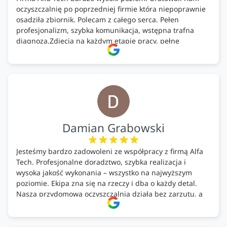
oczyszczalnię po poprzedniej firmie która niepoprawnie
osadziła zbiornik. Polecam z całego serca. Pełen
profesjonalizm, szybka komunikacja, wstępna trafna
diagnoza.Zdjęcia na każdym etapie pracy, pełne
doradztwo.Dobrze wyszkoleni i znający się na rzeczy.
Podsumowując ekipa na wysokim poziomie, rzetelna.
Bardzo dobre wykonanie pracy i zachowanie czystości.
Firma godna polecenia .
Damian Grabowski
Jesteśmy bardzo zadowoleni ze współpracy z firmą Alfa
Tech. Profesjonalne doradztwo, szybka realizacja i
wysoka jakość wykonania – wszystko na najwyższym
poziomie. Ekipa zna się na rzeczy i dba o każdy detal.
Nasza przydomowa oczyszczalnia działa bez zarzutu, a
całość została wykonana zgodnie z terminem i
ustaleniami. Z czystym sumieniem polecamy Alfa Tech
każdemu, kto szuka solidnego partnera w zakresie