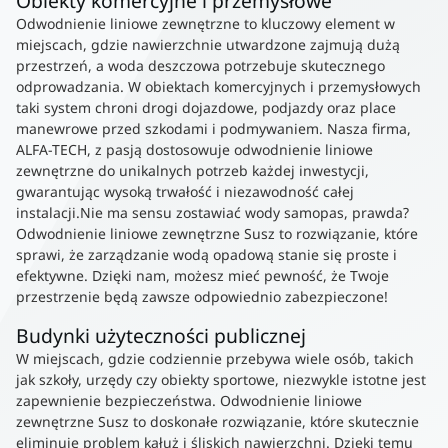
Obiekty komercyjne i przemysłowe
Odwodnienie liniowe zewnętrzne to kluczowy element w
miejscach, gdzie nawierzchnie utwardzone zajmują dużą
przestrzeń, a woda deszczowa potrzebuje skutecznego
odprowadzania. W obiektach komercyjnych i przemysłowych
taki system chroni drogi dojazdowe, podjazdy oraz place
manewrowe przed szkodami i podmywaniem. Nasza firma,
ALFA-TECH, z pasją dostosowuje odwodnienie liniowe
zewnętrzne do unikalnych potrzeb każdej inwestycji,
gwarantując wysoką trwałość i niezawodność całej
instalacji.Nie ma sensu zostawiać wody samopas, prawda?
Odwodnienie liniowe zewnętrzne Susz to rozwiązanie, które
sprawi, że zarządzanie wodą opadową stanie się proste i
efektywne. Dzięki nam, możesz mieć pewność, że Twoje
przestrzenie będą zawsze odpowiednio zabezpieczone!
Budynki użyteczności publicznej
W miejscach, gdzie codziennie przebywa wiele osób, takich
jak szkoły, urzędy czy obiekty sportowe, niezwykle istotne jest
zapewnienie bezpieczeństwa. Odwodnienie liniowe
zewnętrzne Susz to doskonałe rozwiązanie, które skutecznie
eliminuje problem kałuż i śliskich nawierzchni. Dzięki temu