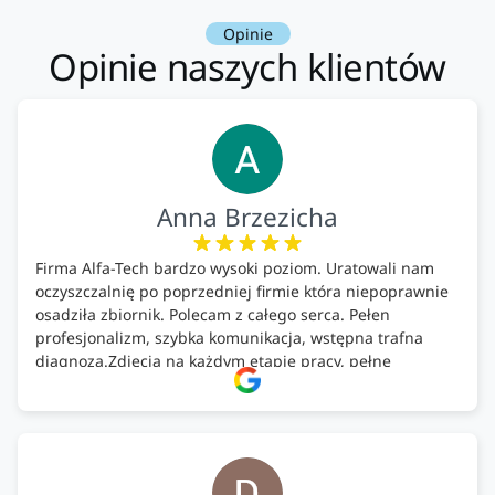
Opinie
Opinie naszych klientów
Anna Brzezicha
Firma Alfa-Tech bardzo wysoki poziom. Uratowali nam
oczyszczalnię po poprzedniej firmie która niepoprawnie
osadziła zbiornik. Polecam z całego serca. Pełen
profesjonalizm, szybka komunikacja, wstępna trafna
diagnoza.Zdjęcia na każdym etapie pracy, pełne
doradztwo.Dobrze wyszkoleni i znający się na rzeczy.
Podsumowując ekipa na wysokim poziomie, rzetelna.
Bardzo dobre wykonanie pracy i zachowanie czystości.
Firma godna polecenia .