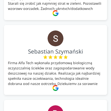
Starali się zrobić jak najmniej strat w zieleni. Pozostawili
wzorowy porządek. Żadnych ukrytych/dodatkowych
kosztów. Zaskoczenie. Kontakt bardzo OK. Obsługa
pomontażowa również OK. A ich środki do oczyszczalni –
MEGA.
Polecam!
Sebastian Szymański
Firma Alfa Tech wykonała przydomową biologiczną
oczyszczalnię ścieków oraz zagospodarowanie wody
deszczowej na naszej działce. Realizacja jak najbardziej
spełniła nasze oczekiwania, technologia idealnie
dobrana pod nasze potrzeby. Dziękujemy za sprawnie
wykonany montaż w świetnej atmosferze! Polecam!