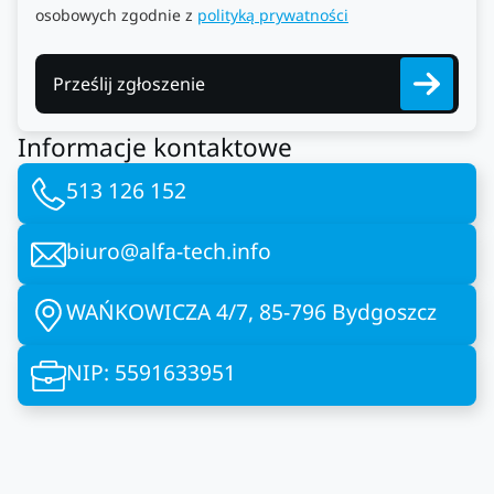
osobowych zgodnie z
polityką prywatności
Prześlij zgłoszenie
Informacje kontaktowe
513 126 152
biuro@alfa-tech.info
WAŃKOWICZA 4/7, 85-796 Bydgoszcz
NIP: 5591633951