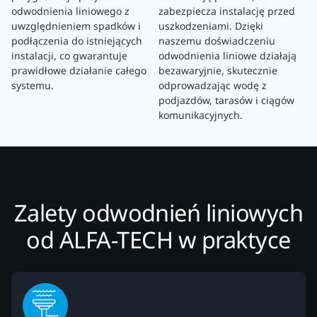
odwodnienia liniowego z
zabezpiecza instalację przed
uwzględnieniem spadków i
uszkodzeniami. Dzięki
podłączenia do istniejących
naszemu doświadczeniu
instalacji, co gwarantuje
odwodnienia liniowe działają
prawidłowe działanie całego
bezawaryjnie, skutecznie
systemu.
odprowadzając wodę z
podjazdów, tarasów i ciągów
komunikacyjnych.
Zalety odwodnień liniowych
od ALFA-TECH w praktyce