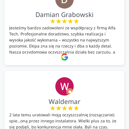
Damian Grabowski
Jesteśmy bardzo zadowoleni ze współpracy z firmą Alfa
Tech. Profesjonalne doradztwo, szybka realizacja i
wysoka jakość wykonania – wszystko na najwyższym
poziomie. Ekipa zna się na rzeczy i dba o każdy detal.
Nasza przydomowa oczyszczalnia działa bez zarzutu, a
całość została wykonana zgodnie z terminem i
ustaleniami. Z czystym sumieniem polecamy Alfa Tech
każdemu, kto szuka solidnego partnera w zakresie
ekologicznych rozwiązań!🍀
Waldemar
2 lata temu uratowali moją oczyszczalnię (rozsączanie)
spie…oną przez innego instalatora. Wielki plus za to, że
się podjęli, bo konkurencja mnie olała. Byli na czas.