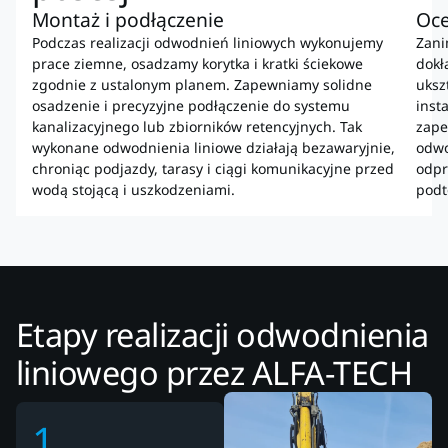
Montaż i podłączenie
Oce
Podczas realizacji odwodnień liniowych wykonujemy
Zani
prace ziemne, osadzamy korytka i kratki ściekowe
dokł
zgodnie z ustalonym planem. Zapewniamy solidne
uksz
osadzenie i precyzyjne podłączenie do systemu
inst
kanalizacyjnego lub zbiorników retencyjnych. Tak
zape
wykonane odwodnienia liniowe działają bezawaryjnie,
odwo
chroniąc podjazdy, tarasy i ciągi komunikacyjne przed
odpr
wodą stojącą i uszkodzeniami.
podt
Etapy realizacji odwodnienia
liniowego przez ALFA-TECH
1