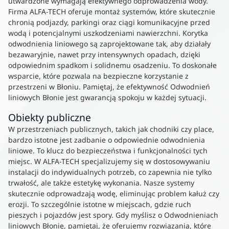
utwardzone wymagają efektywnego odprowadzenia wody.
Firma ALFA-TECH oferuje montaż systemów, które skutecznie
chronią podjazdy, parkingi oraz ciągi komunikacyjne przed
wodą i potencjalnymi uszkodzeniami nawierzchni. Korytka
odwodnienia liniowego są zaprojektowane tak, aby działały
bezawaryjnie, nawet przy intensywnych opadach, dzięki
odpowiednim spadkom i solidnemu osadzeniu. To doskonałe
wsparcie, które pozwala na bezpieczne korzystanie z
przestrzeni w Błoniu. Pamiętaj, że efektywność Odwodnień
liniowych Błonie jest gwarancją spokoju w każdej sytuacji.
Obiekty publiczne
W przestrzeniach publicznych, takich jak chodniki czy place,
bardzo istotne jest zadbanie o odpowiednie odwodnienia
liniowe. To klucz do bezpieczeństwa i funkcjonalności tych
miejsc. W ALFA-TECH specjalizujemy się w dostosowywaniu
instalacji do indywidualnych potrzeb, co zapewnia nie tylko
trwałość, ale także estetykę wykonania. Nasze systemy
skutecznie odprowadzają wodę, eliminując problem kałuż czy
erozji. To szczególnie istotne w miejscach, gdzie ruch
pieszych i pojazdów jest spory. Gdy myślisz o Odwodnieniach
liniowych Błonie, pamiętaj, że oferujemy rozwiązania, które