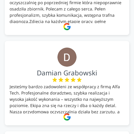
oczyszczalnię po poprzedniej firmie która niepoprawnie
osadziła zbiornik. Polecam z całego serca. Pełen
profesjonalizm, szybka komunikacja, wstępna trafna
diagnoza.Zdjęcia na każdym etapie pracy, pełne
doradztwo.Dobrze wyszkoleni i znający się na rzeczy.
Podsumowując ekipa na wysokim poziomie, rzetelna.
Bardzo dobre wykonanie pracy i zachowanie czystości.
Firma godna polecenia .
Damian Grabowski
Jesteśmy bardzo zadowoleni ze współpracy z firmą Alfa
Tech. Profesjonalne doradztwo, szybka realizacja i
wysoka jakość wykonania – wszystko na najwyższym
poziomie. Ekipa zna się na rzeczy i dba o każdy detal.
Nasza przydomowa oczyszczalnia działa bez zarzutu, a
całość została wykonana zgodnie z terminem i
ustaleniami. Z czystym sumieniem polecamy Alfa Tech
każdemu, kto szuka solidnego partnera w zakresie