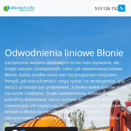
513 126 152
Odwodnienia liniowe Błonie
Zarządzanie wodami opadowymi to nie lada wyzwanie, ale
dzięki naszym rozwiązaniom, takim jak odwodnienia liniowe
Błonie, każda działka może stać się przyjaznym miejscem.
Pomyśl, jak nieruchomości mogą zyskać na atrakcyjności, gdy
deszcz przestaje być problemem, a tereny wokół domów stają
się suche i zadbane. Dzięki wieloletniemu doświadczeniu,
potrafimy dostosować nasze systemy do różnych warunków,
zapewniając ich najwyższą jakość i efektywność. Odwodnienia
liniowe w Błoniu to nie tylko technologia, to nasze
zaangażowanie w ochronę środowiska i poprawę komfortu
życia.