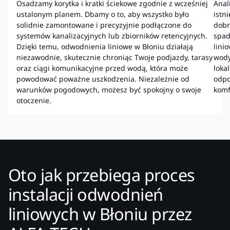
Osadzamy korytka i kratki ściekowe zgodnie z wcześniej
Anal
ustalonym planem. Dbamy o to, aby wszystko było
istn
solidnie zamontowane i precyzyjnie podłączone do
dobr
systemów kanalizacyjnych lub zbiorników retencyjnych.
spad
Dzięki temu, odwodnienia liniowe w Błoniu działają
lini
niezawodnie, skutecznie chroniąc Twoje podjazdy, tarasy
wody
oraz ciągi komunikacyjne przed wodą, która może
loka
powodować poważne uszkodzenia. Niezależnie od
odpo
warunków pogodowych, możesz być spokojny o swoje
komf
otoczenie.
Oto jak przebiega proces
instalacji odwodnień
liniowych w Błoniu przez