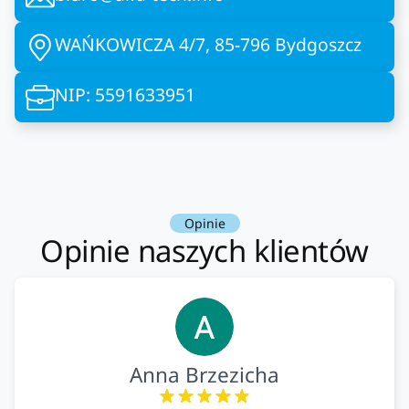
WAŃKOWICZA 4/7, 85-796 Bydgoszcz
NIP: 5591633951
Opinie
Opinie naszych klientów
Anna Brzezicha