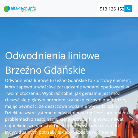
513 126 152
Odwodnienia liniowe
Brzeźno Gdańskie
Odwodnienia liniowe Brzeźno Gdańskie to kluczowy element,
który zapewnia właściwe zarządzanie wodami opadowymi w
Twoim otoczeniu. Wyobraź sobie, jak genialnie jest móc
cieszyć się pięknym ogrodem czy bezpiecznym podjeździe,
mając pewność, że deszczowa woda nie wyrządzi szkód.
Dzięki naszym systemom odwodnienia, możesz zapomnieć o
problemach z zastoinami, które potrafią zrujnować nawet
najpiękniejsze miejsca. Dostosowujemy rozwiązania do
indywidualnych potrzeb, tak aby każde odwodnienie