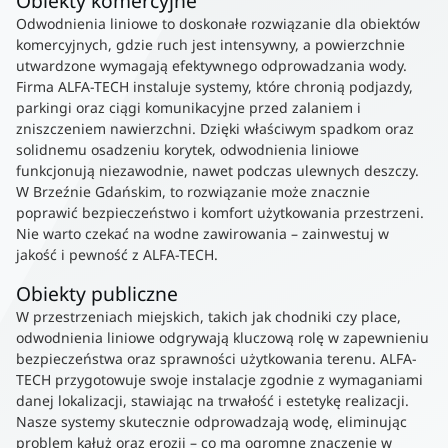
Obiekty komercyjne
Odwodnienia liniowe to doskonałe rozwiązanie dla obiektów
komercyjnych, gdzie ruch jest intensywny, a powierzchnie
utwardzone wymagają efektywnego odprowadzania wody.
Firma ALFA-TECH instaluje systemy, które chronią podjazdy,
parkingi oraz ciągi komunikacyjne przed zalaniem i
zniszczeniem nawierzchni. Dzięki właściwym spadkom oraz
solidnemu osadzeniu korytek, odwodnienia liniowe
funkcjonują niezawodnie, nawet podczas ulewnych deszczy.
W Brzeźnie Gdańskim, to rozwiązanie może znacznie
poprawić bezpieczeństwo i komfort użytkowania przestrzeni.
Nie warto czekać na wodne zawirowania – zainwestuj w
jakość i pewność z ALFA-TECH.
Obiekty publiczne
W przestrzeniach miejskich, takich jak chodniki czy place,
odwodnienia liniowe odgrywają kluczową rolę w zapewnieniu
bezpieczeństwa oraz sprawności użytkowania terenu. ALFA-
TECH przygotowuje swoje instalacje zgodnie z wymaganiami
danej lokalizacji, stawiając na trwałość i estetykę realizacji.
Nasze systemy skutecznie odprowadzają wodę, eliminując
problem kałuż oraz erozji – co ma ogromne znaczenie w