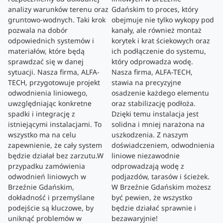
analizy warunków terenu oraz
Gdańskim to proces, który
gruntowo-wodnych. Taki krok
obejmuje nie tylko wykopy pod
pozwala na dobór
kanały, ale również montaż
odpowiednich systemów i
korytek i krat ściekowych oraz
materiałów, które będą
ich podłączenie do systemu,
sprawdzać się w danej
który odprowadza wodę.
sytuacji. Nasza firma, ALFA-
Nasza firma, ALFA-TECH,
TECH, przygotowuje projekt
stawia na precyzyjne
odwodnienia liniowego,
osadzenie każdego elementu
uwzględniając konkretne
oraz stabilizację podłoża.
spadki i integrację z
Dzięki temu instalacja jest
istniejącymi instalacjami. To
solidna i mniej narażona na
wszystko ma na celu
uszkodzenia. Z naszym
zapewnienie, że cały system
doświadczeniem, odwodnienia
będzie działał bez zarzutu.W
liniowe niezawodnie
przypadku zamówienia
odprowadzają wodę z
odwodnień liniowych w
podjazdów, tarasów i ścieżek.
Brzeźnie Gdańskim,
W Brzeźnie Gdańskim możesz
dokładność i przemyślane
być pewien, że wszystko
podejście są kluczowe, by
będzie działać sprawnie i
uniknąć problemów w
bezawaryjnie!