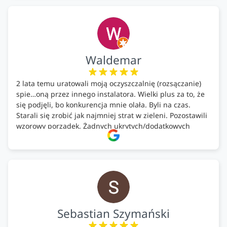
każdemu, kto szuka solidnego partnera w zakresie
ekologicznych rozwiązań!🍀
Waldemar
2 lata temu uratowali moją oczyszczalnię (rozsączanie)
spie…oną przez innego instalatora. Wielki plus za to, że
się podjęli, bo konkurencja mnie olała. Byli na czas.
Starali się zrobić jak najmniej strat w zieleni. Pozostawili
wzorowy porządek. Żadnych ukrytych/dodatkowych
kosztów. Zaskoczenie. Kontakt bardzo OK. Obsługa
pomontażowa również OK. A ich środki do oczyszczalni –
MEGA.
Polecam!
Sebastian Szymański