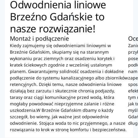
Odwodnienia liniowe
Brzeźno Gdańskie to
nasze rozwiązanie!
Montaż i podłączenie
Oce
Kiedy zajmujemy się odwodnieniami liniowymi w
Zani
Brzeźnie Gdańskim, skupiamy się na starannym
przy
wykonaniu prac ziemnych oraz osadzeniu korytek i
pose
kratek ściekowych zgodnie z wcześniej ustalonym
podł
planem. Gwarantujemy solidność osadzenia i dokładne
nam 
podłączenie do systemu kanalizacyjnego albo zbiorników
zape
retencyjnych. Dzięki temu, nasze odwodnienia liniowe
spos
działają bez zarzutu i skutecznie chronią podjazdy,
efek
tarasy oraz ciągi komunikacyjne przed wodą, która
tym 
mogłaby powodować nieprzyjemne zalanie i różne
jak 
uszkodzenia.W Brzeźnie Gdańskim dbamy o każdy
myśl
szczegół, bo wiemy, jak ważne jest odpowiednie
Gdań
odwodnienie. Stojąca woda to nic przyjemnego, a nasze
dług
rozwiązania to krok w stronę komfortu i bezpieczeństwa.