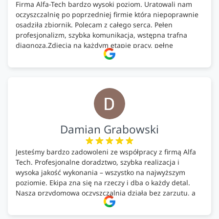
Firma Alfa-Tech bardzo wysoki poziom. Uratowali nam
oczyszczalnię po poprzedniej firmie która niepoprawnie
osadziła zbiornik. Polecam z całego serca. Pełen
profesjonalizm, szybka komunikacja, wstępna trafna
diagnoza.Zdjęcia na każdym etapie pracy, pełne
doradztwo.Dobrze wyszkoleni i znający się na rzeczy.
Podsumowując ekipa na wysokim poziomie, rzetelna.
Bardzo dobre wykonanie pracy i zachowanie czystości.
Firma godna polecenia .
Damian Grabowski
Jesteśmy bardzo zadowoleni ze współpracy z firmą Alfa
Tech. Profesjonalne doradztwo, szybka realizacja i
wysoka jakość wykonania – wszystko na najwyższym
poziomie. Ekipa zna się na rzeczy i dba o każdy detal.
Nasza przydomowa oczyszczalnia działa bez zarzutu, a
całość została wykonana zgodnie z terminem i
ustaleniami. Z czystym sumieniem polecamy Alfa Tech