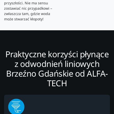
przyszłości. Nie ma sensu
zostawiać nic przypadkowi –
zwłaszcza tam, gdzie woda
może stwarzać kłopoty!
Praktyczne korzyści płynące
z odwodnień liniowych
Brzeźno Gdańskie od ALFA-
TECH