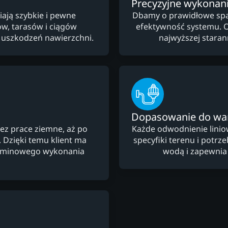
Precyzyjne wykonan
ają szybkie i pewne
Dbamy o prawidłowe spad
, tarasów i ciągów
efektywność systemu. 
i uszkodzeń nawierzchni.
najwyższej starann
Dopasowanie do w
ez prace ziemne, aż po
Każde odwodnienie lini
Dzięki temu klient ma
specyfiki terenu i potr
terminowego wykonania
wodą i zapewnia