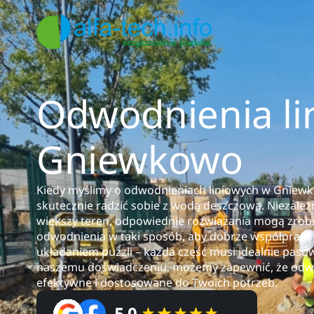
Odwodnienia li
Gniewkowo
Kiedy myślimy o odwodnieniach liniowych w Gniewkow
skutecznie radzić sobie z wodą deszczową. Niezależn
większy teren, odpowiednie rozwiązania mogą zrob
odwodnienia w taki sposób, aby dobrze współpracow
układaniem puzzli – każda część musi idealnie pasowa
naszemu doświadczeniu, możemy zapewnić, że odw
efektywne i dostosowane do Twoich potrzeb.