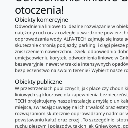
otoczenia!
Obiekty komercyjne
Odwodnienia liniowe to idealne rozwiązanie w obie
natężony ruch oraz rozległe utwardzone powierzc
odprowadzania wody. ALFA-TECH zajmuje się instala
skutecznie chronią podjazdy, parkingi i ciągi piesze
zniszczeniem nawierzchni. Dzięki odpowiednio do
umiejscowieniu korytek, odwodnienia liniowe w Gn
bezawaryjnie, nawet w trakcie intensywnych opadów.
bezpieczeństwo na swoim terenie? Wybierz nasze ro
Obiekty publiczne
W przestrzeniach publicznych, jak place czy chodni
liniowych są kluczowe dla zapewnienia bezpieczeńst
TECH projektujemy nasze instalacje z myślą o unik
miejsca, zwracając uwagę na ich trwałość oraz estet
rozwiązaniom skutecznie odprowadzamy nadmiar w
powstawaniu kałuż oraz erozji. To szczególnie isto
ruchu pieszym i pojazdów, takich jak Gniewkowo, g