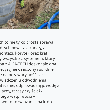
h to nie tylko prosta sprawa.
rych powstają kanały, a
ontażu korytek oraz krat
y wszystko z systemem, który
pa z ALFA-TECH doskonale dba
recyzyjnie osadzony i solidnie
ię na bezawaryjność całej
oświadczeniu odwodnienia
skutecznie, odprowadzając wodę z
jazdy, tarasy czy ścieżki
tego wątpliwości –
wo to rozwiązanie, na które