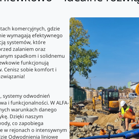
ktach komercyjnych, gdzie
hnie wymagają efektywnego
cją systemów, które
 przed zalaniem oraz
branym spadkom i solidnemu
iewkowie funkcjonują
 Cenisz sobie komfort i
związania!
ki, systemy odwodnień
wa i funkcjonalności. W ALFA-
alnych warunkach danego
ykę. Dzięki naszym
ody, co zapobiega
tne w rejonach o intensywnym
dzie Odwodnienia liniowe