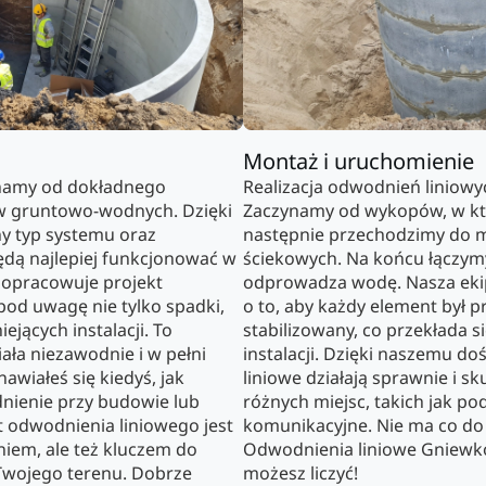
Montaż i uruchomienie
namy od dokładnego
Realizacja odwodnień liniowyc
w gruntowo-wodnych. Dzięki
Zaczynamy od wykopów, w któ
 typ systemu oraz
następnie przechodzimy do m
ędą najlepiej funkcjonować w
ściekowych. Na końcu łączym
H opracowuje projekt
odprowadza wodę. Nasza eki
pod uwagę nie tylko spadki,
o to, aby każdy element był p
iejących instalacji. To
stabilizowany, co przekłada s
ała niezawodnie i w pełni
instalacji. Dzięki naszemu d
awiałeś się kiedyś, jak
liniowe działają sprawnie i 
nienie przy budowie lub
różnych miejsc, takich jak pod
odwodnienia liniowego jest
komunikacyjne. Nie ma co do 
niem, ale też kluczem do
Odwodnienia liniowe Gniewko
Twojego terenu. Dobrze
możesz liczyć!