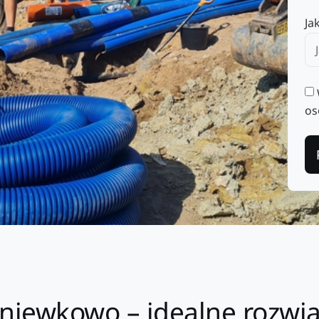
Ja
os
niewkowo – idealne rozwią