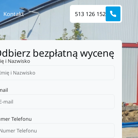
Kontakt
513 126 152
dbierz bezpłatną wycenę
ię i Nazwisko
mail
mer Telefonu