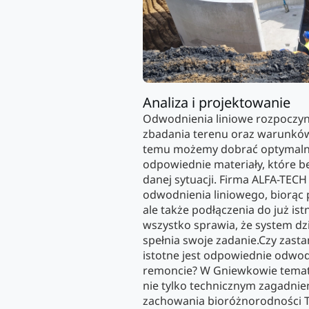
Analiza i projektowanie
Odwodnienia liniowe rozpoczy
zbadania terenu oraz warunkó
temu możemy dobrać optymalny
odpowiednie materiały, które b
danej sytuacji. Firma ALFA-TEC
odwodnienia liniowego, biorąc 
ale także podłączenia do już istn
wszystko sprawia, że system dzi
spełnia swoje zadanie.Czy zastan
istotne jest odpowiednie odwod
remoncie? W Gniewkowie temat 
nie tylko technicznym zagadnie
zachowania bioróżnorodności 