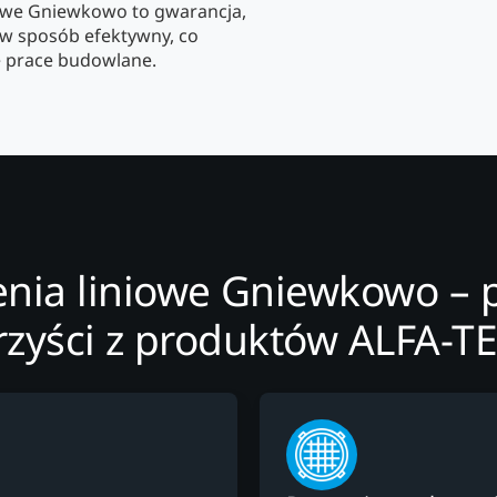
owe Gniewkowo to gwarancja,
w sposób efektywny, co
e prace budowlane.
ia liniowe Gniewkowo – 
rzyści z produktów ALFA-T