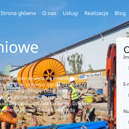
Strona główna
O nas
Usługi
Realizacje
Blog
niowe
O
Im
ie, często pojawia się pytanie, jak
E-
ie od tego, czy masz ogród, działkę czy
ić ogromną różnicę. Dobieramy systemy
ały z otoczeniem. To trochę jak z
ć, aby całość działała sprawnie. Dzięki
odnienia liniowe Gniewkowo będą
Nu