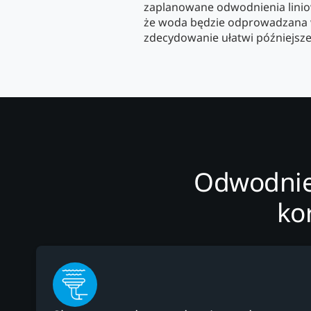
zaplanowane odwodnienia lini
że woda będzie odprowadzana 
zdecydowanie ułatwi późniejsz
Odwodnien
ko