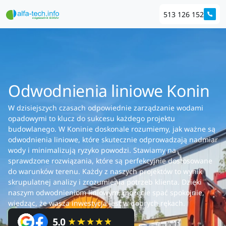
513 126 152
Odwodnienia liniowe Konin
W dzisiejszych czasach odpowiednie zarządzanie wodami
opadowymi to klucz do sukcesu każdego projektu
budowlanego. W Koninie doskonale rozumiemy, jak ważne są
odwodnienia liniowe, które skutecznie odprowadzają nadmiar
wody i minimalizują ryzyko powodzi. Stawiamy na
sprawdzone rozwiązania, które są perfekcyjnie dostosowane
do warunków terenu. Każdy z naszych projektów to wynik
skrupulatnej analizy i zrozumienia potrzeb klienta. Dzięki
naszym odwodnieniom liniowym, możecie spać spokojnie,
wiedząc, że wasza inwestycja jest w dobrych rękach.