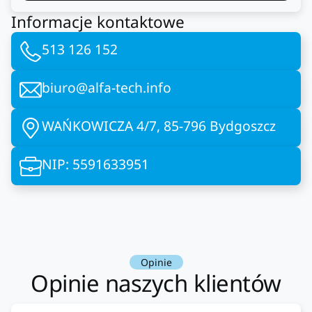
Informacje kontaktowe
513 126 152
biuro@alfa-tech.info
WAŃKOWICZA 4/7, 85-796 Bydgoszcz
NIP: 5591633951
Opinie
Opinie naszych klientów