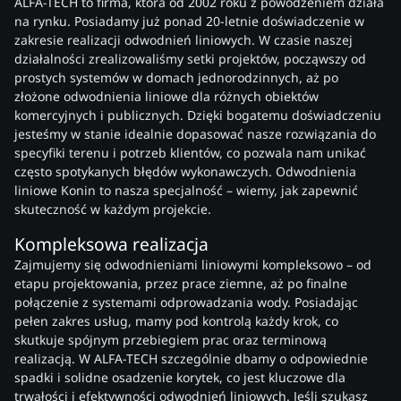
ALFA-TECH to firma, która od 2002 roku z powodzeniem działa
na rynku. Posiadamy już ponad 20-letnie doświadczenie w
zakresie realizacji odwodnień liniowych. W czasie naszej
działalności zrealizowaliśmy setki projektów, począwszy od
prostych systemów w domach jednorodzinnych, aż po
złożone odwodnienia liniowe dla różnych obiektów
komercyjnych i publicznych. Dzięki bogatemu doświadczeniu
jesteśmy w stanie idealnie dopasować nasze rozwiązania do
specyfiki terenu i potrzeb klientów, co pozwala nam unikać
często spotykanych błędów wykonawczych. Odwodnienia
liniowe Konin to nasza specjalność – wiemy, jak zapewnić
skuteczność w każdym projekcie.
Kompleksowa realizacja
Zajmujemy się odwodnieniami liniowymi kompleksowo – od
etapu projektowania, przez prace ziemne, aż po finalne
połączenie z systemami odprowadzania wody. Posiadając
pełen zakres usług, mamy pod kontrolą każdy krok, co
skutkuje spójnym przebiegiem prac oraz terminową
realizacją. W ALFA-TECH szczególnie dbamy o odpowiednie
spadki i solidne osadzenie korytek, co jest kluczowe dla
trwałości i efektywności odwodnień liniowych. Jeśli szukasz