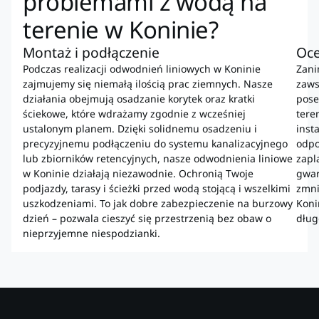
problemami z wodą na
terenie w Koninie?
Montaż i podłączenie
Oce
Podczas realizacji odwodnień liniowych w Koninie
Zani
zajmujemy się niemałą ilością prac ziemnych. Nasze
zaws
działania obejmują osadzanie korytek oraz kratki
pose
ściekowe, które wdrażamy zgodnie z wcześniej
tere
ustalonym planem. Dzięki solidnemu osadzeniu i
inst
precyzyjnemu podłączeniu do systemu kanalizacyjnego
odpo
lub zbiorników retencyjnych, nasze odwodnienia liniowe
zapl
w Koninie działają niezawodnie. Ochronią Twoje
gwar
podjazdy, tarasy i ścieżki przed wodą stojącą i wszelkimi
zmni
uszkodzeniami. To jak dobre zabezpieczenie na burzowy
Koni
dzień – pozwala cieszyć się przestrzenią bez obaw o
dług
nieprzyjemne niespodzianki.