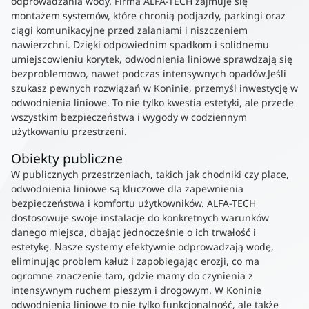
odprowadzania wody. Firma ALFA-TECH zajmuje się
montażem systemów, które chronią podjazdy, parkingi oraz
ciągi komunikacyjne przed zalaniami i niszczeniem
nawierzchni. Dzięki odpowiednim spadkom i solidnemu
umiejscowieniu korytek, odwodnienia liniowe sprawdzają się
bezproblemowo, nawet podczas intensywnych opadów.Jeśli
szukasz pewnych rozwiązań w Koninie, przemyśl inwestycję w
odwodnienia liniowe. To nie tylko kwestia estetyki, ale przede
wszystkim bezpieczeństwa i wygody w codziennym
użytkowaniu przestrzeni.
Obiekty publiczne
W publicznych przestrzeniach, takich jak chodniki czy place,
odwodnienia liniowe są kluczowe dla zapewnienia
bezpieczeństwa i komfortu użytkowników. ALFA-TECH
dostosowuje swoje instalacje do konkretnych warunków
danego miejsca, dbając jednocześnie o ich trwałość i
estetykę. Nasze systemy efektywnie odprowadzają wodę,
eliminując problem kałuż i zapobiegając erozji, co ma
ogromne znaczenie tam, gdzie mamy do czynienia z
intensywnym ruchem pieszym i drogowym. W Koninie
odwodnienia liniowe to nie tylko funkcjonalność, ale także