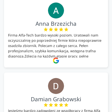
Anna Brzezicha
Firma Alfa-Tech bardzo wysoki poziom. Uratowali nam
oczyszczalnię po poprzedniej firmie która niepoprawnie
osadziła zbiornik. Polecam z całego serca. Pełen
profesjonalizm, szybka komunikacja, wstępna trafna
diagnoza.Zdjęcia na każdym etapie pracy, pełne
doradztwo.Dobrze wyszkoleni i znający się na rzeczy.
Podsumowując ekipa na wysokim poziomie, rzetelna.
Bardzo dobre wykonanie pracy i zachowanie czystości.
Firma godna polecenia .
Damian Grabowski
Jesteśmy bardzo zadowoleni ze współpracy z firmą Alfa