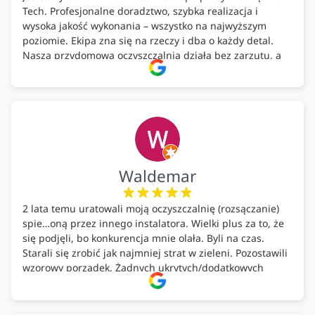
Tech. Profesjonalne doradztwo, szybka realizacja i
wysoka jakość wykonania – wszystko na najwyższym
poziomie. Ekipa zna się na rzeczy i dba o każdy detal.
Nasza przydomowa oczyszczalnia działa bez zarzutu, a
całość została wykonana zgodnie z terminem i
ustaleniami. Z czystym sumieniem polecamy Alfa Tech
każdemu, kto szuka solidnego partnera w zakresie
ekologicznych rozwiązań!🍀
Waldemar
2 lata temu uratowali moją oczyszczalnię (rozsączanie)
spie…oną przez innego instalatora. Wielki plus za to, że
się podjęli, bo konkurencja mnie olała. Byli na czas.
Starali się zrobić jak najmniej strat w zieleni. Pozostawili
wzorowy porządek. Żadnych ukrytych/dodatkowych
kosztów. Zaskoczenie. Kontakt bardzo OK. Obsługa
pomontażowa również OK. A ich środki do oczyszczalni –
MEGA.