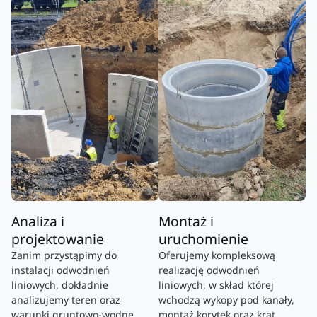
Analiza i
Montaż i
projektowanie
uruchomienie
Zanim przystąpimy do
Oferujemy kompleksową
instalacji odwodnień
realizację odwodnień
liniowych, dokładnie
liniowych, w skład której
analizujemy teren oraz
wchodzą wykopy pod kanały,
warunki gruntowo-wodne.
montaż korytek oraz krat