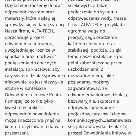
Dzięki temu możemy dobrać
ściekowych, a także
odpowiedni system oraz
podłączenie do systemu
materiały, które najlepiej
odprowadzania wody. Nasza
sprawdzą się w danej sytuacji.
firma, ALFA-TECH, przykłada
Nasza firma, ALFA-TECH,
ogromną wagę do
opracowuje projekt
precyzyjnego osadzenia
odwodnienia liniowego,
każdego elementu oraz
uwzględniając różnice w
stabilizacji podłoża. Dzięki
spadkach oraz możliwość
temu nasze instalacje są w
podłączenia do obecnych
pełni zabezpieczone przed
instalacji. To kluczowe, aby
uszkodzeniami. Z
cały system działał sprawnie i
doświadczeniem, jakie
efektywnie, co jest niezwykle
posiadamy, możemy
istotne w kontekście
zagwarantować, że
Odwodnienia liniowe Konin.
odwodnienia liniowe działają
Pamiętaj, że to nie tylko
bezawaryjnie, skutecznie
kwestia techniki —
odprowadzając wodę z
odpowiednie odwodnienia
podjazdów, tarasów i ciągów
mogą znacząco wpłynąć na
komunikacyjnych.Zastanawiasz
komfort użytkowania danych
się, jak to wszystko działa? To
przestrzeni.
proste! Odwodnienia liniowe w