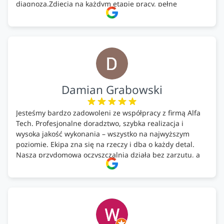
diagnoza.Zdjęcia na każdym etapie pracy, pełne
doradztwo.Dobrze wyszkoleni i znający się na rzeczy.
Podsumowując ekipa na wysokim poziomie, rzetelna.
Bardzo dobre wykonanie pracy i zachowanie czystości.
Firma godna polecenia .
Damian Grabowski
Jesteśmy bardzo zadowoleni ze współpracy z firmą Alfa
Tech. Profesjonalne doradztwo, szybka realizacja i
wysoka jakość wykonania – wszystko na najwyższym
poziomie. Ekipa zna się na rzeczy i dba o każdy detal.
Nasza przydomowa oczyszczalnia działa bez zarzutu, a
całość została wykonana zgodnie z terminem i
ustaleniami. Z czystym sumieniem polecamy Alfa Tech
każdemu, kto szuka solidnego partnera w zakresie
ekologicznych rozwiązań!🍀