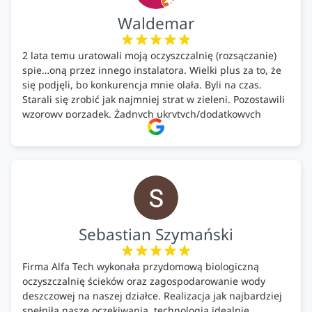
Waldemar
2 lata temu uratowali moją oczyszczalnię (rozsączanie)
spie…oną przez innego instalatora. Wielki plus za to, że
się podjęli, bo konkurencja mnie olała. Byli na czas.
Starali się zrobić jak najmniej strat w zieleni. Pozostawili
wzorowy porządek. Żadnych ukrytych/dodatkowych
kosztów. Zaskoczenie. Kontakt bardzo OK. Obsługa
pomontażowa również OK. A ich środki do oczyszczalni –
MEGA.
Polecam!
Sebastian Szymański
Firma Alfa Tech wykonała przydomową biologiczną
oczyszczalnię ścieków oraz zagospodarowanie wody
deszczowej na naszej działce. Realizacja jak najbardziej
spełniła nasze oczekiwania, technologia idealnie