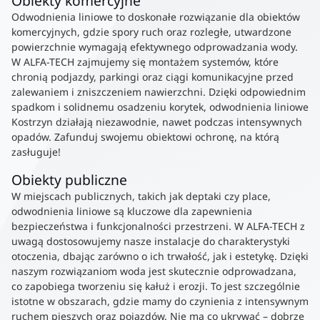
Obiekty komercyjne
Odwodnienia liniowe to doskonałe rozwiązanie dla obiektów
komercyjnych, gdzie spory ruch oraz rozległe, utwardzone
powierzchnie wymagają efektywnego odprowadzania wody.
W ALFA-TECH zajmujemy się montażem systemów, które
chronią podjazdy, parkingi oraz ciągi komunikacyjne przed
zalewaniem i zniszczeniem nawierzchni. Dzięki odpowiednim
spadkom i solidnemu osadzeniu korytek, odwodnienia liniowe
Kostrzyn działają niezawodnie, nawet podczas intensywnych
opadów. Zafunduj swojemu obiektowi ochronę, na którą
zasługuje!
Obiekty publiczne
W miejscach publicznych, takich jak deptaki czy place,
odwodnienia liniowe są kluczowe dla zapewnienia
bezpieczeństwa i funkcjonalności przestrzeni. W ALFA-TECH z
uwagą dostosowujemy nasze instalacje do charakterystyki
otoczenia, dbając zarówno o ich trwałość, jak i estetykę. Dzięki
naszym rozwiązaniom woda jest skutecznie odprowadzana,
co zapobiega tworzeniu się kałuż i erozji. To jest szczególnie
istotne w obszarach, gdzie mamy do czynienia z intensywnym
ruchem pieszych oraz pojazdów. Nie ma co ukrywać – dobrze