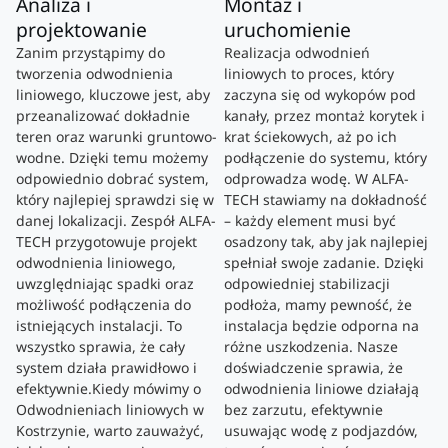
Analiza i
Montaż i
projektowanie
uruchomienie
Zanim przystąpimy do
Realizacja odwodnień
tworzenia odwodnienia
liniowych to proces, który
liniowego, kluczowe jest, aby
zaczyna się od wykopów pod
przeanalizować dokładnie
kanały, przez montaż korytek i
teren oraz warunki gruntowo-
krat ściekowych, aż po ich
wodne. Dzięki temu możemy
podłączenie do systemu, który
odpowiednio dobrać system,
odprowadza wodę. W ALFA-
który najlepiej sprawdzi się w
TECH stawiamy na dokładność
danej lokalizacji. Zespół ALFA-
– każdy element musi być
TECH przygotowuje projekt
osadzony tak, aby jak najlepiej
odwodnienia liniowego,
spełniał swoje zadanie. Dzięki
uwzględniając spadki oraz
odpowiedniej stabilizacji
możliwość podłączenia do
podłoża, mamy pewność, że
istniejących instalacji. To
instalacja będzie odporna na
wszystko sprawia, że ​​cały
różne uszkodzenia. Nasze
system działa prawidłowo i
doświadczenie sprawia, że
efektywnie.Kiedy mówimy o
odwodnienia liniowe działają
Odwodnieniach liniowych w
bez zarzutu, efektywnie
Kostrzynie, warto zauważyć,
usuwając wodę z podjazdów,