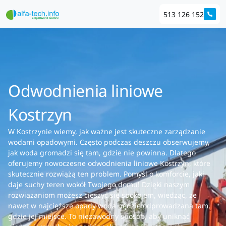
513 126 152
Odwodnienia liniowe
Kostrzyn
W Kostrzynie wiemy, jak ważne jest skuteczne zarządzanie
wodami opadowymi. Często podczas deszczu obserwujemy,
jak woda gromadzi się tam, gdzie nie powinna. Dlatego
oferujemy nowoczesne odwodnienia liniowe Kostrzyn, które
skutecznie rozwiążą ten problem. Pomyśl o komforcie, jaki
daje suchy teren wokół Twojego domu! Dzięki naszym
rozwiązaniom możesz cieszyć się spokojem, wiedząc, że
nawet w najcięższe opady woda będzie odprowadzana tam,
gdzie jej miejsce. To niezawodny sposób, aby uniknąć