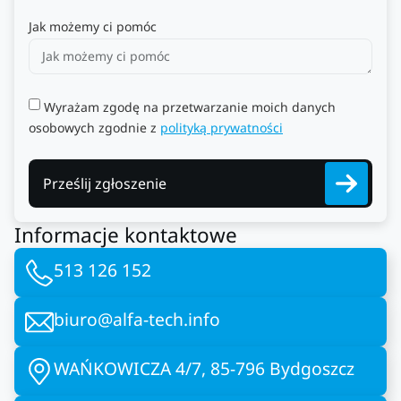
Jak możemy ci pomóc
Wyrażam zgodę na przetwarzanie moich danych
osobowych zgodnie z
polityką prywatności
Prześlij zgłoszenie
Informacje kontaktowe
513 126 152
biuro@alfa-tech.info
WAŃKOWICZA 4/7, 85-796 Bydgoszcz