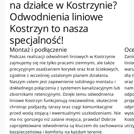
na działce w Kostrzynie?
Odwodnienia liniowe
Kostrzyn to nasza
specjalność!
Montaż i podłączenie
Oce
Podczas realizacji odwodnień liniowych w Kostrzynie
Zani
zajmujemy się nie tylko pracami ziemnymi, ale także
lini
precyzyjnym osadzaniem korytek oraz krat ściekowych,
waru
zgodnie z wcześniej ustalonym planem działania.
dla 
Naszym celem jest zapewnienie solidnego montażu i
oraz
dokładnego połączenia z systemem kanalizacyjnym lub
nam 
zbiornikami retencyjnymi. Dzięki temu odwodnienia
odpo
liniowe Kostrzyn funkcjonują niezawodnie, skutecznie
proj
chroniąc podjazdy, tarasy oraz ciągi komunikacyjne
odpr
przed wodą stojącą i ewentualnymi uszkodzeniami. Nie
wyst
ma nic gorszego niż zalane miejsca, prawda? Dobrze
Kost
zaprojektowane odwodnienia są kluczem do zachowania
utrz
bezpieczeństwa i komfortu na każdym terenie.