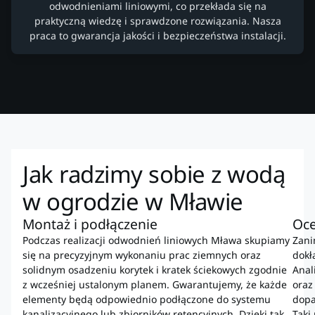
odwodnieniami liniowymi, co przekłada się na
praktyczną wiedzę i sprawdzone rozwiązania. Nasza
praca to gwarancja jakości i bezpieczeństwa instalacji.
Jak radzimy sobie z wodą
w ogrodzie w Mławie
Montaż i podłączenie
Oce
Podczas realizacji odwodnień liniowych Mława skupiamy
Zani
się na precyzyjnym wykonaniu prac ziemnych oraz
dokł
solidnym osadzeniu korytek i kratek ściekowych zgodnie
Anal
z wcześniej ustalonym planem. Gwarantujemy, że każde
oraz
elementy będą odpowiednio podłączone do systemu
dopa
kanalizacyjnego lub zbiorników retencyjnych. Dzięki tak
Taki