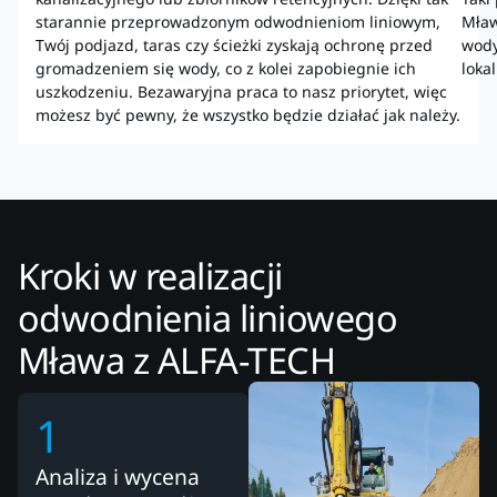
starannie przeprowadzonym odwodnieniom liniowym,
Mław
Twój podjazd, taras czy ścieżki zyskają ochronę przed
wody
gromadzeniem się wody, co z kolei zapobiegnie ich
loka
uszkodzeniu. Bezawaryjna praca to nasz priorytet, więc
możesz być pewny, że wszystko będzie działać jak należy.
Kroki w realizacji
odwodnienia liniowego
Mława z ALFA-TECH
1
Analiza i wycena