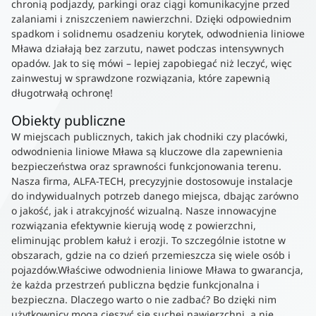
chronią podjazdy, parkingi oraz ciągi komunikacyjne przed
zalaniami i zniszczeniem nawierzchni. Dzięki odpowiednim
spadkom i solidnemu osadzeniu korytek, odwodnienia liniowe
Mława działają bez zarzutu, nawet podczas intensywnych
opadów. Jak to się mówi – lepiej zapobiegać niż leczyć, więc
zainwestuj w sprawdzone rozwiązania, które zapewnią
długotrwałą ochronę!
Obiekty publiczne
W miejscach publicznych, takich jak chodniki czy placówki,
odwodnienia liniowe Mława są kluczowe dla zapewnienia
bezpieczeństwa oraz sprawności funkcjonowania terenu.
Nasza firma, ALFA-TECH, precyzyjnie dostosowuje instalacje
do indywidualnych potrzeb danego miejsca, dbając zarówno
o jakość, jak i atrakcyjność wizualną. Nasze innowacyjne
rozwiązania efektywnie kierują wodę z powierzchni,
eliminując problem kałuż i erozji. To szczególnie istotne w
obszarach, gdzie na co dzień przemieszcza się wiele osób i
pojazdów.Właściwe odwodnienia liniowe Mława to gwarancja,
że każda przestrzeń publiczna będzie funkcjonalna i
bezpieczna. Dlaczego warto o nie zadbać? Bo dzięki nim
użytkownicy mogą cieszyć się suchej nawierzchni, a nie