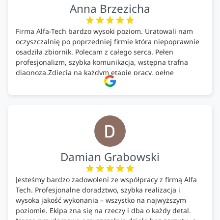
Anna Brzezicha
Firma Alfa-Tech bardzo wysoki poziom. Uratowali nam
oczyszczalnię po poprzedniej firmie która niepoprawnie
osadziła zbiornik. Polecam z całego serca. Pełen
profesjonalizm, szybka komunikacja, wstępna trafna
diagnoza.Zdjęcia na każdym etapie pracy, pełne
doradztwo.Dobrze wyszkoleni i znający się na rzeczy.
Podsumowując ekipa na wysokim poziomie, rzetelna.
Bardzo dobre wykonanie pracy i zachowanie czystości.
Firma godna polecenia .
Damian Grabowski
Jesteśmy bardzo zadowoleni ze współpracy z firmą Alfa
Tech. Profesjonalne doradztwo, szybka realizacja i
wysoka jakość wykonania – wszystko na najwyższym
poziomie. Ekipa zna się na rzeczy i dba o każdy detal.