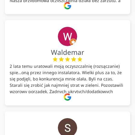
Nasza przydomowa oczyszczalnia działa bez zarzutu, a
całość została wykonana zgodnie z terminem i
ustaleniami. Z czystym sumieniem polecamy Alfa Tech
każdemu, kto szuka solidnego partnera w zakresie
ekologicznych rozwiązań!🍀
Waldemar
2 lata temu uratowali moją oczyszczalnię (rozsączanie)
spie…oną przez innego instalatora. Wielki plus za to, że
się podjęli, bo konkurencja mnie olała. Byli na czas.
Starali się zrobić jak najmniej strat w zieleni. Pozostawili
wzorowy porządek. Żadnych ukrytych/dodatkowych
kosztów. Zaskoczenie. Kontakt bardzo OK. Obsługa
pomontażowa również OK. A ich środki do oczyszczalni –
MEGA.
Polecam!