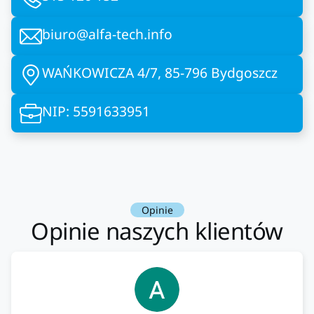
biuro@alfa-tech.info
WAŃKOWICZA 4/7, 85-796 Bydgoszcz
NIP: 5591633951
Opinie
Opinie naszych klientów