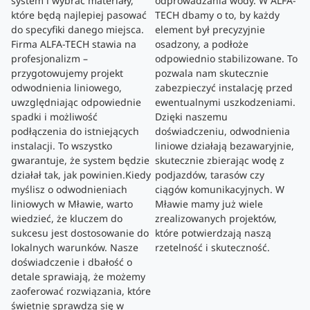
system i wybrać materiały,
odprowadzania wody. W ALFA-
które będą najlepiej pasować
TECH dbamy o to, by każdy
do specyfiki danego miejsca.
element był precyzyjnie
Firma ALFA-TECH stawia na
osadzony, a podłoże
profesjonalizm –
odpowiednio stabilizowane. To
przygotowujemy projekt
pozwala nam skutecznie
odwodnienia liniowego,
zabezpieczyć instalację przed
uwzględniając odpowiednie
ewentualnymi uszkodzeniami.
spadki i możliwość
Dzięki naszemu
podłączenia do istniejących
doświadczeniu, odwodnienia
instalacji. To wszystko
liniowe działają bezawaryjnie,
gwarantuje, że system będzie
skutecznie zbierając wodę z
działał tak, jak powinien.Kiedy
podjazdów, tarasów czy
myślisz o odwodnieniach
ciągów komunikacyjnych. W
liniowych w Mławie, warto
Mławie mamy już wiele
wiedzieć, że kluczem do
zrealizowanych projektów,
sukcesu jest dostosowanie do
które potwierdzają naszą
lokalnych warunków. Nasze
rzetelność i skuteczność.
doświadczenie i dbałość o
detale sprawiają, że możemy
zaoferować rozwiązania, które
świetnie sprawdzą się w