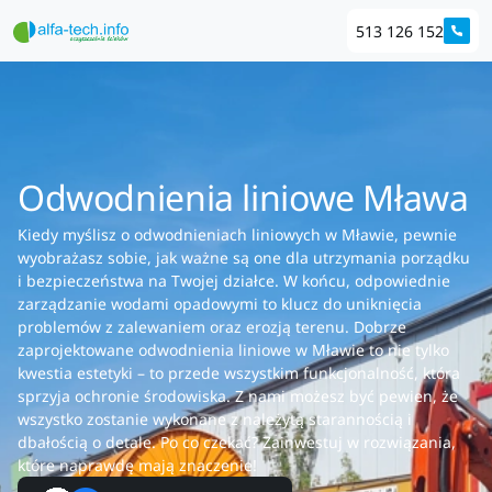
513 126 152
Odwodnienia liniowe Mława
Kiedy myślisz o odwodnieniach liniowych w Mławie, pewnie
wyobrażasz sobie, jak ważne są one dla utrzymania porządku
i bezpieczeństwa na Twojej działce. W końcu, odpowiednie
zarządzanie wodami opadowymi to klucz do uniknięcia
problemów z zalewaniem oraz erozją terenu. Dobrze
zaprojektowane odwodnienia liniowe w Mławie to nie tylko
kwestia estetyki – to przede wszystkim funkcjonalność, która
sprzyja ochronie środowiska. Z nami możesz być pewien, że
wszystko zostanie wykonane z należytą starannością i
dbałością o detale. Po co czekać? Zainwestuj w rozwiązania,
które naprawdę mają znaczenie!