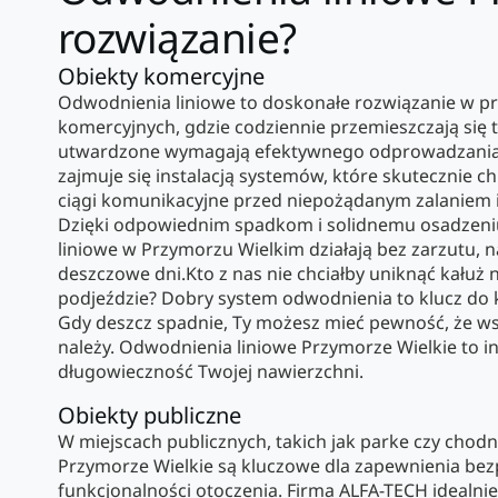
rozwiązanie?
Obiekty komercyjne
Odwodnienia liniowe to doskonałe rozwiązanie w p
komercyjnych, gdzie codziennie przemieszczają się 
utwardzone wymagają efektywnego odprowadzania
zajmuje się instalacją systemów, które skutecznie ch
ciągi komunikacyjne przed niepożądanym zalaniem 
Dzięki odpowiednim spadkom i solidnemu osadzeni
liniowe w Przymorzu Wielkim działają bez zarzutu, 
deszczowe dni.Kto z nas nie chciałby uniknąć kałuż 
podjeździe? Dobry system odwodnienia to klucz do 
Gdy deszcz spadnie, Ty możesz mieć pewność, że wsz
należy. Odwodnienia liniowe Przymorze Wielkie to i
długowieczność Twojej nawierzchni.
Obiekty publiczne
W miejscach publicznych, takich jak parke czy chodn
Przymorze Wielkie są kluczowe dla zapewnienia bez
funkcjonalności otoczenia. Firma ALFA-TECH idealnie