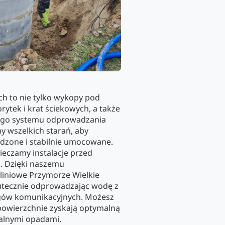
ch to nie tylko wykopy pod
rytek i krat ściekowych, a także
nego systemu odprowadzania
 wszelkich starań, aby
adzone i stabilnie umocowane.
ieczamy instalacje przed
. Dzięki naszemu
liniowe Przymorze Wielkie
kutecznie odprowadzając wodę z
ągów komunikacyjnych. Możesz
powierzchnie zyskają optymalną
alnymi opadami.