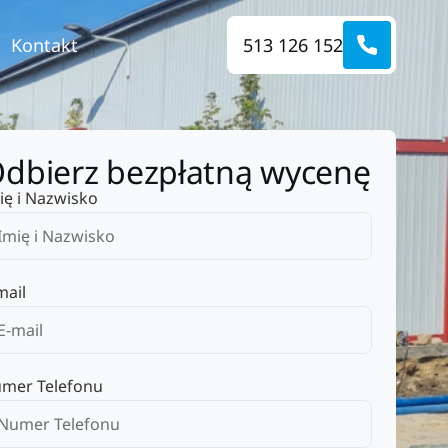
Kontakt
513 126 152
dbierz bezpłatną wycenę
ię i Nazwisko
mail
mer Telefonu