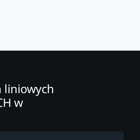
 liniowych
CH w