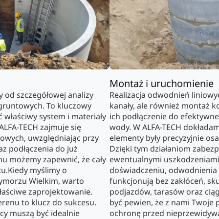
Montaż i uruchomienie
 od szczegółowej analizy
Realizacja odwodnień liniowy
runtowych. To kluczowy
kanały, ale również montaż ko
 właściwy system i materiały
ich podłączenie do efektyw
a ALFA-TECH zajmuje się
wody. W ALFA-TECH dokładamy
owych, uwzględniając przy
elementy były precyzyjnie os
z podłączenia do już
Dzięki tym działaniom zabezp
temu możemy zapewnić, że cały
ewentualnymi uszkodzeniami
tu.Kiedy myślimy o
doświadczeniu, odwodnienia 
ymorzu Wielkim, warto
funkcjonują bez zakłóceń, s
 właściwe zaprojektowanie.
podjazdów, tarasów oraz ci
erenu to klucz do sukcesu.
być pewien, że z nami Twoje 
cy muszą być idealnie
ochronę przed nieprzewidyw