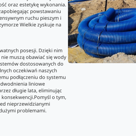
ość oraz estetykę wykonania.
zapobiegając powstawaniu
intensywnym ruchu pieszym i
morze Wielkie zyskuje na
watnych posesji. Dzięki nim
 i nie muszą obawiać się wody
systemów dostosowanych do
lnych oczekiwań naszych
nemu podłączeniu do systemu
dwodnienia liniowe
zez długie lata, eliminując
h konsekwencji.Pomyśl o tym,
rzed nieprzewidzianymi
dużymi problemami.