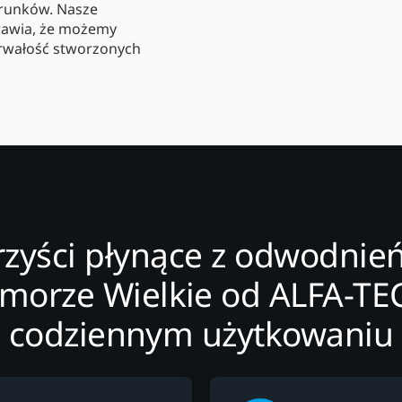
runków. Nasze
rawia, że możemy
rwałość stworzonych
rzyści płynące z odwodnień
ymorze Wielkie od ALFA-TE
codziennym użytkowaniu