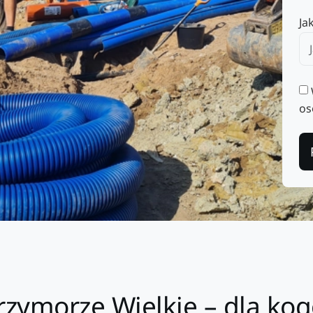
Ja
os
zymorze Wielkie – dla kog