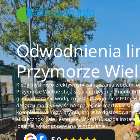
Odwodnienia li
Przymorze Wiel
Kiedy myślimy o efektywnym zarządzaniu wodami o
Przymorze Wielkie stają się kluczowym elementem.
gromadzącą się wodą, co jest szczególnie istotne w
deszczu możesz wyjść na spacer, nie martwiąc się o
kompleksowe rozwiązania, które są dostosowane do 
skuteczność, ale i estetykę. W końcu, każda instalacj
idealnie wkomponowana w otoczenie.