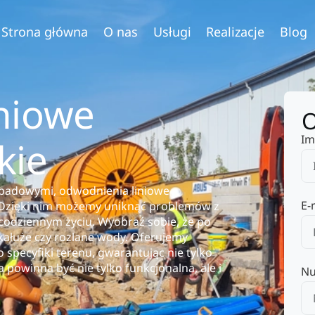
Strona główna
O nas
Usługi
Realizacje
Blog
niowe
O
Im
kie
padowymi, odwodnienia liniowe
E-
 Dzięki nim możemy uniknąć problemów z
 codziennym życiu. Wyobraź sobie, że po
 kałuże czy rozlane wody. Oferujemy
specyfiki terenu, gwarantując nie tylko
a powinna być nie tylko funkcjonalna, ale i
Nu