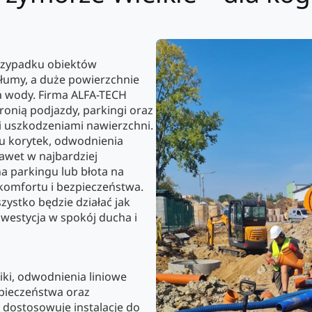
rzypadku obiektów
tłumy, a duże powierzchnie
 wody. Firma ALFA-TECH
ronią podjazdy, parkingi oraz
i uszkodzeniami nawierzchni.
u korytek, odwodnienia
nawet w najbardziej
na parkingu lub błota na
komfortu i bezpieczeństwa.
ystko będzie działać jak
nwestycja w spokój ducha i
iki, odwodnienia liniowe
pieczeństwa oraz
 dostosowuje instalacje do