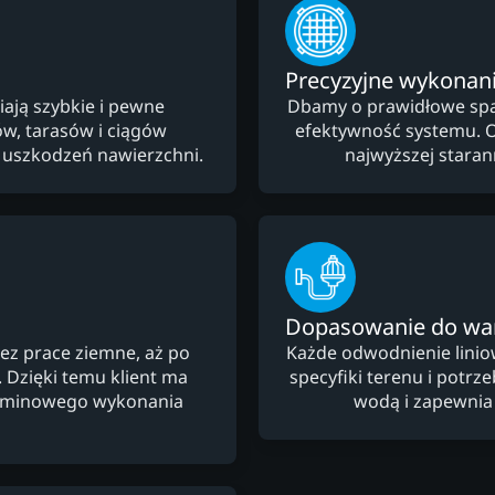
Precyzyjne wykonan
ają szybkie i pewne
Dbamy o prawidłowe spad
, tarasów i ciągów
efektywność systemu. 
i uszkodzeń nawierzchni.
najwyższej starann
Dopasowanie do w
ez prace ziemne, aż po
Każde odwodnienie lini
Dzięki temu klient ma
specyfiki terenu i potr
terminowego wykonania
wodą i zapewnia