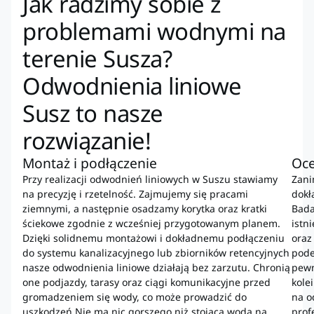
Jak radzimy sobie z
problemami wodnymi na
terenie Susza?
Odwodnienia liniowe
Susz to nasze
rozwiązanie!
Montaż i podłączenie
Oce
Przy realizacji odwodnień liniowych w Suszu stawiamy
Zani
na precyzję i rzetelność. Zajmujemy się pracami
dokł
ziemnymi, a następnie osadzamy korytka oraz kratki
Bada
ściekowe zgodnie z wcześniej przygotowanym planem.
istn
Dzięki solidnemu montażowi i dokładnemu podłączeniu
oraz
do systemu kanalizacyjnego lub zbiorników retencyjnych
pode
nasze odwodnienia liniowe działają bez zarzutu. Chronią
pewn
one podjazdy, tarasy oraz ciągi komunikacyjne przed
kole
gromadzeniem się wody, co może prowadzić do
na o
uszkodzeń.Nie ma nic gorszego niż stojąca woda na
prof