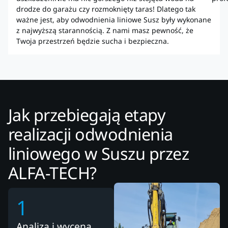
drodze do garażu czy rozmoknięty taras! Dlatego tak
ważne jest, aby odwodnienia liniowe Susz były wykonane
z najwyższą starannością. Z nami masz pewność, że
Twoja przestrzeń będzie sucha i bezpieczna.
Jak przebiegają etapy
realizacji odwodnienia
liniowego w Suszu przez
ALFA-TECH?
1
Analiza i wycena