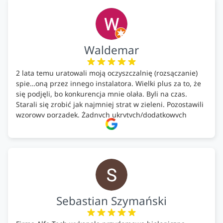
ekologicznych rozwiązań!🍀
Waldemar
2 lata temu uratowali moją oczyszczalnię (rozsączanie)
spie…oną przez innego instalatora. Wielki plus za to, że
się podjęli, bo konkurencja mnie olała. Byli na czas.
Starali się zrobić jak najmniej strat w zieleni. Pozostawili
wzorowy porządek. Żadnych ukrytych/dodatkowych
kosztów. Zaskoczenie. Kontakt bardzo OK. Obsługa
pomontażowa również OK. A ich środki do oczyszczalni –
MEGA.
Polecam!
Sebastian Szymański