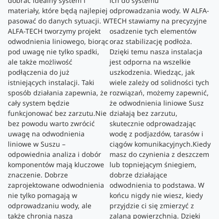
dobrać idealny system i
ich do systemu
materiały, które będą najlepiej
odprowadzania wody. W ALFA-
pasować do danych sytuacji. W
TECH stawiamy na precyzyjne
ALFA-TECH tworzymy projekt
osadzenie tych elementów
odwodnienia liniowego, biorąc
oraz stabilizację podłoża.
pod uwagę nie tylko spadki,
Dzięki temu nasza instalacja
ale także możliwość
jest odporna na wszelkie
podłączenia do już
uszkodzenia. Wiedząc, jak
istniejących instalacji. Taki
wiele zależy od solidności tych
sposób działania zapewnia, że
rozwiązań, możemy zapewnić,
cały system będzie
że odwodnienia liniowe Susz
funkcjonować bez zarzutu.Nie
działają bez zarzutu,
bez powodu warto zwrócić
skutecznie odprowadzając
uwagę na odwodnienia
wodę z podjazdów, tarasów i
liniowe w Suszu –
ciągów komunikacyjnych.Kiedy
odpowiednia analiza i dobór
masz do czynienia z deszczem
komponentów mają kluczowe
lub topniejącym śniegiem,
znaczenie. Dobrze
dobrze działające
zaprojektowane odwodnienia
odwodnienia to podstawa. W
nie tylko pomagają w
końcu nigdy nie wiesz, kiedy
odprowadzaniu wody, ale
przyjdzie ci się zmierzyć z
także chronią naszą
zalaną powierzchnią. Dzięki