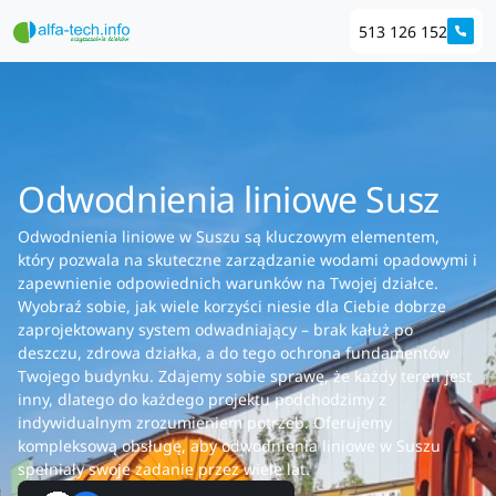
513 126 152
Odwodnienia liniowe Susz
Odwodnienia liniowe w Suszu są kluczowym elementem,
który pozwala na skuteczne zarządzanie wodami opadowymi i
zapewnienie odpowiednich warunków na Twojej działce.
Wyobraź sobie, jak wiele korzyści niesie dla Ciebie dobrze
zaprojektowany system odwadniający – brak kałuż po
deszczu, zdrowa działka, a do tego ochrona fundamentów
Twojego budynku. Zdajemy sobie sprawę, że każdy teren jest
inny, dlatego do każdego projektu podchodzimy z
indywidualnym zrozumieniem potrzeb. Oferujemy
kompleksową obsługę, aby odwodnienia liniowe w Suszu
spełniały swoje zadanie przez wiele lat.