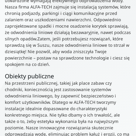
utwardzone wymagają efektywnego odprowadzenia wody.
Nasza firma ALFA-TECH zajmuje się instalacją systemów, które
chronią podjazdy, parkingi i ciągi komunikacyjne przed
zalaniem oraz uszkodzeniami nawierzchni. Odpowiednio
zaprojektowane spadki i mocne osadzenie korytek sprawiają,
że odwodnienia liniowe działają bezawaryjnie, nawet podczas
silnych opadów.Zatem, jeśli potrzebujesz rozwiązań, które
sprawdzą się w Suszu, nasze odwodnienia liniowe to strzał w
dziesiątkę! Nie pozwól, aby woda zniszczyła Twoje
powierzchnie – postaw na sprawdzone technologie i ciesz się
spokojem na co dzień.
Obiekty publiczne
Na przestrzeni publicznej, takiej jak place zabaw czy
chodniki, koniecznością jest zastosowanie systemów
odwodnienia liniowego, by zapewnić bezpieczeństwo i
komfort użytkowników. Dlatego w ALFA-TECH tworzymy
instalacje idealnie dopasowane do charakterystyki
konkretnego miejsca. Nie tylko dbamy o ich trwałość, ale
także o to, żeby estetyka wykonania była na najwyższym
poziomie. Nasze innowacyjne rozwiązania skutecznie
odprowadzają wodę, eliminując problem kałuż i erozji, co ma