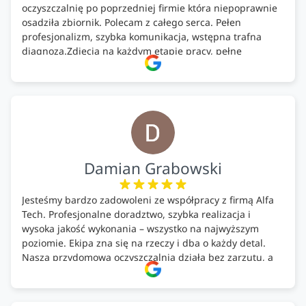
oczyszczalnię po poprzedniej firmie która niepoprawnie
osadziła zbiornik. Polecam z całego serca. Pełen
profesjonalizm, szybka komunikacja, wstępna trafna
diagnoza.Zdjęcia na każdym etapie pracy, pełne
doradztwo.Dobrze wyszkoleni i znający się na rzeczy.
Podsumowując ekipa na wysokim poziomie, rzetelna.
Bardzo dobre wykonanie pracy i zachowanie czystości.
Firma godna polecenia .
Damian Grabowski
Jesteśmy bardzo zadowoleni ze współpracy z firmą Alfa
Tech. Profesjonalne doradztwo, szybka realizacja i
wysoka jakość wykonania – wszystko na najwyższym
poziomie. Ekipa zna się na rzeczy i dba o każdy detal.
Nasza przydomowa oczyszczalnia działa bez zarzutu, a
całość została wykonana zgodnie z terminem i
ustaleniami. Z czystym sumieniem polecamy Alfa Tech
każdemu, kto szuka solidnego partnera w zakresie