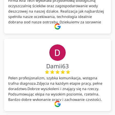
Firma Alfa Tech wykonała przydomową biologiczną
oczyszczalnię ścieków oraz zagospodarowanie wody
deszczowej na naszej działce. Realizacja jak najbardziej
spełniła nasze oczekiwania, technologia idealnie
dobrana pod nasze potrzeby. Dziękujemy za sprawnie
wykonany montaż w świetnej atmosferze! Polecam!
Damii63
Pełen profesjonalizm, szybka komunikacja, wstępna
trafna diagnoza.Zdjęcia na każdym etapie pracy, pełne
doradztwo.Dobrze wyszkoleni i znający się na rzeczy.
Podsumowując ekipa na wysokim poziomie, rzetelna.
Bardzo dobre wykonanie pracy i zachowanie czystości.
Firma godna polecenia .