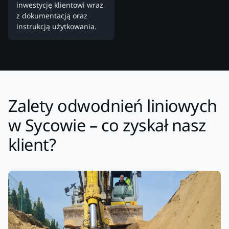
inwestycję klientowi wraz
z dokumentacją oraz
instrukcją użytkowania.
Zalety odwodnień liniowych
w Sycowie – co zyskał nasz
klient?