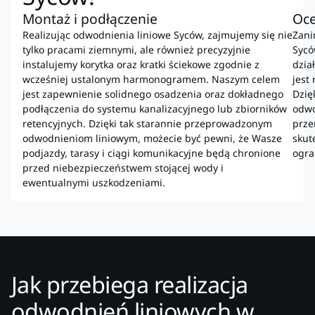
Montaż i podłączenie
Oce
Realizując odwodnienia liniowe Syców, zajmujemy się nie
Zani
tylko pracami ziemnymi, ale również precyzyjnie
Sycó
instalujemy korytka oraz kratki ściekowe zgodnie z
dzia
wcześniej ustalonym harmonogramem. Naszym celem
jest 
jest zapewnienie solidnego osadzenia oraz dokładnego
Dzię
podłączenia do systemu kanalizacyjnego lub zbiorników
odwo
retencyjnych. Dzięki tak starannie przeprowadzonym
prze
odwodnieniom liniowym, możecie być pewni, że Wasze
skut
podjazdy, tarasy i ciągi komunikacyjne będą chronione
ogra
przed niebezpieczeństwem stojącej wody i
ewentualnymi uszkodzeniami.
Jak przebiega realizacja
odwodnień liniowych w