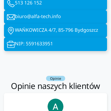
513 126 152
biuro@alfa-tech.info
WAŃKOWICZA 4/7, 85-796 Bydgoszcz
NIP: 5591633951
Opinie
Opinie naszych klientów