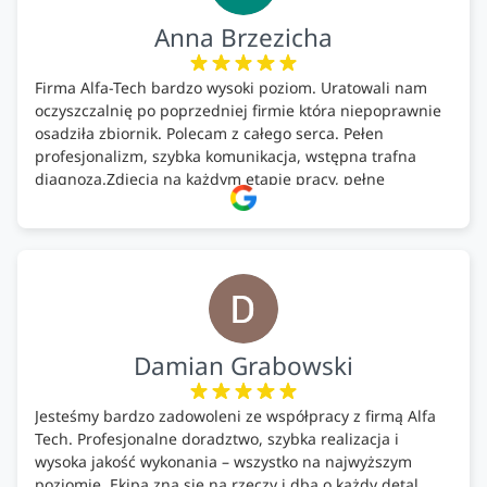
Anna Brzezicha
Firma Alfa-Tech bardzo wysoki poziom. Uratowali nam
oczyszczalnię po poprzedniej firmie która niepoprawnie
osadziła zbiornik. Polecam z całego serca. Pełen
profesjonalizm, szybka komunikacja, wstępna trafna
diagnoza.Zdjęcia na każdym etapie pracy, pełne
doradztwo.Dobrze wyszkoleni i znający się na rzeczy.
Podsumowując ekipa na wysokim poziomie, rzetelna.
Bardzo dobre wykonanie pracy i zachowanie czystości.
Firma godna polecenia .
Damian Grabowski
Jesteśmy bardzo zadowoleni ze współpracy z firmą Alfa
Tech. Profesjonalne doradztwo, szybka realizacja i
wysoka jakość wykonania – wszystko na najwyższym
poziomie. Ekipa zna się na rzeczy i dba o każdy detal.