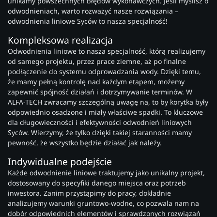
unikamy powszechnych błędów wykonawczych. Jeśli myślisz o
odwodnieniach, warto rozważyć nasze rozwiązania –
odwodnienia liniowe Syców to nasza specjalność!
Kompleksowa realizacja
Odwodnienia liniowe to nasza specjalność, którą realizujemy
od samego projektu, przez prace ziemne, aż po finalne
podłączenie do systemu odprowadzania wody. Dzięki temu,
że mamy pełną kontrolę nad każdym etapem, możemy
zapewnić spójność działań i dotrzymywanie terminów. W
ALFA-TECH zwracamy szczególną uwagę na, to by korytka były
odpowiednio osadzone i miały właściwe spadki. To kluczowe
dla długowieczności i efektywności odwodnień liniowych
Syców. Wierzymy, że tylko dzięki takiej staranności mamy
pewność, że wszystko będzie działać jak należy.
Indywidualne podejście
Każde odwodnienie liniowe traktujemy jako unikalny projekt,
dostosowany do specyfiki danego miejsca oraz potrzeb
inwestora. Zanim przystąpimy do pracy, dokładnie
analizujemy warunki gruntowo-wodne, co pozwala nam na
dobór odpowiednich elementów i sprawdzonych rozwiązań