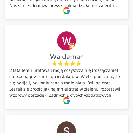
Nasza przydomowa oczyszczalnia działa bez zarzutu, a
całość została wykonana zgodnie z terminem i
ustaleniami. Z czystym sumieniem polecamy Alfa Tech
każdemu, kto szuka solidnego partnera w zakresie
ekologicznych rozwiązań!🍀
Waldemar
2 lata temu uratowali moją oczyszczalnię (rozsączanie)
spie…oną przez innego instalatora. Wielki plus za to, że
się podjęli, bo konkurencja mnie olała. Byli na czas.
Starali się zrobić jak najmniej strat w zieleni. Pozostawili
wzorowy porządek. Żadnych ukrytych/dodatkowych
kosztów. Zaskoczenie. Kontakt bardzo OK. Obsługa
pomontażowa również OK. A ich środki do oczyszczalni –
MEGA.
Polecam!