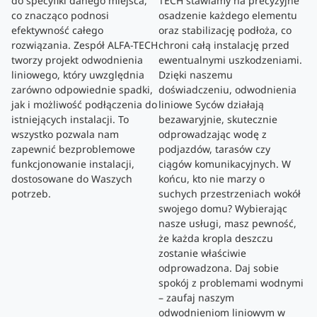
do specyfiki danego miejsca,
TECH stawiamy na precyzyjne
co znacząco podnosi
osadzenie każdego elementu
efektywność całego
oraz stabilizację podłoża, co
rozwiązania. Zespół ALFA-TECH
chroni całą instalację przed
tworzy projekt odwodnienia
ewentualnymi uszkodzeniami.
liniowego, który uwzględnia
Dzięki naszemu
zarówno odpowiednie spadki,
doświadczeniu, odwodnienia
jak i możliwość podłączenia do
liniowe Syców działają
istniejących instalacji. To
bezawaryjnie, skutecznie
wszystko pozwala nam
odprowadzając wodę z
zapewnić bezproblemowe
podjazdów, tarasów czy
funkcjonowanie instalacji,
ciągów komunikacyjnych. W
dostosowane do Waszych
końcu, kto nie marzy o
potrzeb.
suchych przestrzeniach wokół
swojego domu? Wybierając
nasze usługi, masz pewność,
że każda kropla deszczu
zostanie właściwie
odprowadzona. Daj sobie
spokój z problemami wodnymi
– zaufaj naszym
odwodnieniom liniowym w