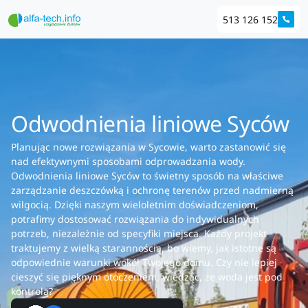
513 126 152
Odwodnienia liniowe Syców
Planując nowe rozwiązania w Sycowie, warto zastanowić się
nad efektywnymi sposobami odprowadzania wody.
Odwodnienia liniowe Syców to świetny sposób na właściwe
zarządzanie deszczówką i ochronę terenów przed nadmierną
wilgocią. Dzięki naszym wieloletnim doświadczeniom,
potrafimy dostosować rozwiązania do indywidualnych
potrzeb, niezależnie od specyfiki miejsca. Każdy projekt
traktujemy z wielką starannością, bo wiemy, jak istotne są
odpowiednie warunki wokół Twojego domu. Czy nie lepiej
cieszyć się pięknym otoczeniem, wiedząc, że woda jest pod
kontrolą?