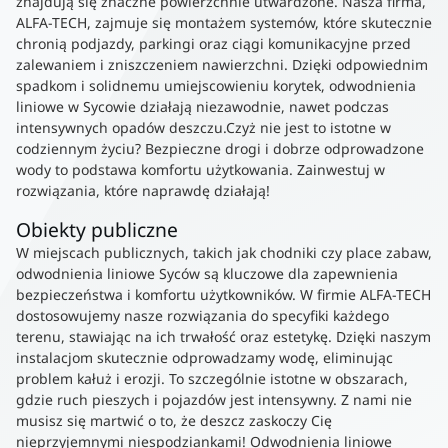
znajdują się znaczne powierzchnie utwardzone. Nasza firma,
ALFA-TECH, zajmuje się montażem systemów, które skutecznie
chronią podjazdy, parkingi oraz ciągi komunikacyjne przed
zalewaniem i zniszczeniem nawierzchni. Dzięki odpowiednim
spadkom i solidnemu umiejscowieniu korytek, odwodnienia
liniowe w Sycowie działają niezawodnie, nawet podczas
intensywnych opadów deszczu.Czyż nie jest to istotne w
codziennym życiu? Bezpieczne drogi i dobrze odprowadzone
wody to podstawa komfortu użytkowania. Zainwestuj w
rozwiązania, które naprawdę działają!
Obiekty publiczne
W miejscach publicznych, takich jak chodniki czy place zabaw,
odwodnienia liniowe Syców są kluczowe dla zapewnienia
bezpieczeństwa i komfortu użytkowników. W firmie ALFA-TECH
dostosowujemy nasze rozwiązania do specyfiki każdego
terenu, stawiając na ich trwałość oraz estetykę. Dzięki naszym
instalacjom skutecznie odprowadzamy wodę, eliminując
problem kałuż i erozji. To szczególnie istotne w obszarach,
gdzie ruch pieszych i pojazdów jest intensywny. Z nami nie
musisz się martwić o to, że deszcz zaskoczy Cię
nieprzyjemnymi niespodziankami! Odwodnienia liniowe