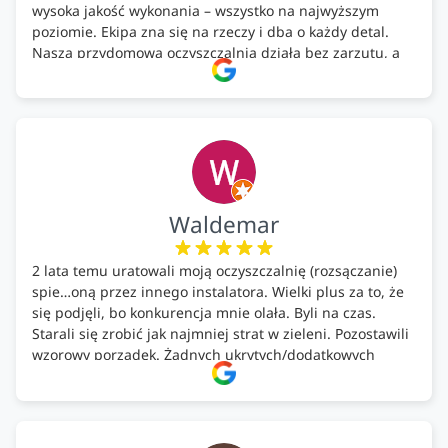
wysoka jakość wykonania – wszystko na najwyższym
poziomie. Ekipa zna się na rzeczy i dba o każdy detal.
Nasza przydomowa oczyszczalnia działa bez zarzutu, a
całość została wykonana zgodnie z terminem i
ustaleniami. Z czystym sumieniem polecamy Alfa Tech
każdemu, kto szuka solidnego partnera w zakresie
ekologicznych rozwiązań!🍀
Waldemar
2 lata temu uratowali moją oczyszczalnię (rozsączanie)
spie…oną przez innego instalatora. Wielki plus za to, że
się podjęli, bo konkurencja mnie olała. Byli na czas.
Starali się zrobić jak najmniej strat w zieleni. Pozostawili
wzorowy porządek. Żadnych ukrytych/dodatkowych
kosztów. Zaskoczenie. Kontakt bardzo OK. Obsługa
pomontażowa również OK. A ich środki do oczyszczalni –
MEGA.
Polecam!