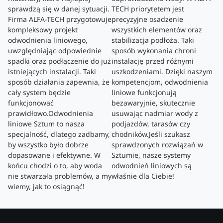
sprawdzą się w danej sytuacji.
TECH priorytetem jest
Firma ALFA-TECH przygotowuje
precyzyjne osadzenie
kompleksowy projekt
wszystkich elementów oraz
odwodnienia liniowego,
stabilizacja podłoża. Taki
uwzględniając odpowiednie
sposób wykonania chroni
spadki oraz podłączenie do już
instalację przed różnymi
istniejących instalacji. Taki
uszkodzeniami. Dzięki naszym
sposób działania zapewnia, że
kompetencjom, odwodnienia
cały system będzie
liniowe funkcjonują
funkcjonować
bezawaryjnie, skutecznie
prawidłowo.Odwodnienia
usuwając nadmiar wody z
liniowe Sztum to nasza
podjazdów, tarasów czy
specjalność, dlatego zadbamy,
chodników.Jeśli szukasz
by wszystko było dobrze
sprawdzonych rozwiązań w
dopasowane i efektywne. W
Sztumie, nasze systemy
końcu chodzi o to, aby woda
odwodnień liniowych są
nie stwarzała problemów, a my
właśnie dla Ciebie!
wiemy, jak to osiągnąć!