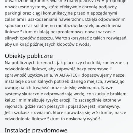
utwardzone ogromne. Właśnie dlatego ALFA-TECH proponuje
nowoczesne systemy, które efektywnie chronią podjazdy,
parkingi oraz ciągi komunikacyjne przed niepożądanymi
zalaniami i uszkodzeniami nawierzchni. Dzięki odpowiednim
spadkom oraz solidnemu montażowi korytek, odwodnienia
liniowe Sztum działają bezproblemowo, nawet w czasie
silnych opadów deszczu. Warto skorzystać z takich rozwiązań,
aby uniknąć późniejszych kłopotów z wodą.
Obiekty publiczne
Na publicznych terenach, jak place czy chodniki, konieczne są
odwodnienia liniowe, aby zapewnić bezpieczeństwo i
sprawność użytkowania. W ALFA-TECH dopasowujemy nasze
instalacje do unikalnych potrzeb danego miejsca, zwracając
uwagę na ich trwałość oraz estetykę wykonania. Nasze
systemy skutecznie odprowadzają wodę, co skutkuje brakiem
kałuż i minimalizuje ryzyko erozji. To szczególnie istotne w
rejonach, gdzie ruch pieszych i pojazdów jest intensywny.
Jeśli szukasz rozwiązań, które sprawdzą się w Sztumie, nasze
odwodnienia liniowe Sztum to doskonały wybór!
Instalacje przydomowe