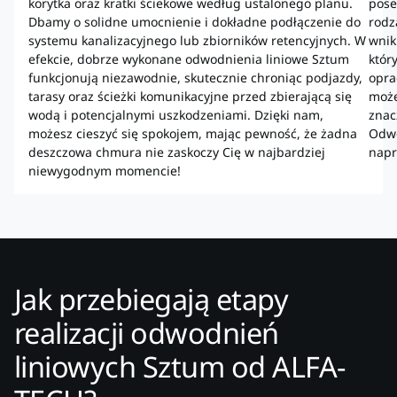
korytka oraz kratki ściekowe według ustalonego planu.
pose
Dbamy o solidne umocnienie i dokładne podłączenie do
rodz
systemu kanalizacyjnego lub zbiorników retencyjnych. W
wnik
efekcie, dobrze wykonane odwodnienia liniowe Sztum
któr
funkcjonują niezawodnie, skutecznie chroniąc podjazdy,
opra
tarasy oraz ścieżki komunikacyjne przed zbierającą się
może
wodą i potencjalnymi uszkodzeniami. Dzięki nam,
znac
możesz cieszyć się spokojem, mając pewność, że żadna
Odwo
deszczowa chmura nie zaskoczy Cię w najbardziej
napr
niewygodnym momencie!
Jak przebiegają etapy
realizacji odwodnień
liniowych Sztum od ALFA-