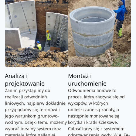
Analiza i
Montaż i
projektowanie
uruchomienie
Zanim przystąpimy do
Odwodnienia liniowe to
realizacji odwodnień
proces, który zaczyna się od
liniowych, najpierw dokładnie
wykopów, w których
przyglądamy się terenowi i
umieszczane są kanały, a
jego warunkom gruntowo-
następnie montowane są
wodnym. Dzięki temu możemy
korytka i kratki ściekowe.
wybrać idealny system oraz
Całość łączy się z systemem
materiały, które najlepiej
odprowadzania wody. W ALFA-