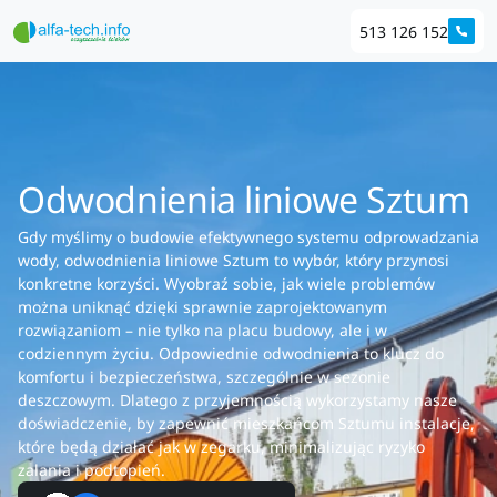
513 126 152
Odwodnienia liniowe Sztum
Gdy myślimy o budowie efektywnego systemu odprowadzania
wody, odwodnienia liniowe Sztum to wybór, który przynosi
konkretne korzyści. Wyobraź sobie, jak wiele problemów
można uniknąć dzięki sprawnie zaprojektowanym
rozwiązaniom – nie tylko na placu budowy, ale i w
codziennym życiu. Odpowiednie odwodnienia to klucz do
komfortu i bezpieczeństwa, szczególnie w sezonie
deszczowym. Dlatego z przyjemnością wykorzystamy nasze
doświadczenie, by zapewnić mieszkańcom Sztumu instalacje,
które będą działać jak w zegarku, minimalizując ryzyko
zalania i podtopień.