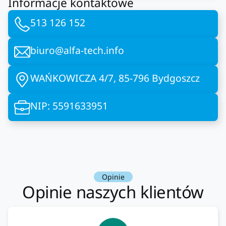
Informacje kontaktowe
513 126 152
biuro@alfa-tech.info
WAŃKOWICZA 4/7, 85-796 Bydgoszcz
NIP: 5591633951
Opinie
Opinie naszych klientów