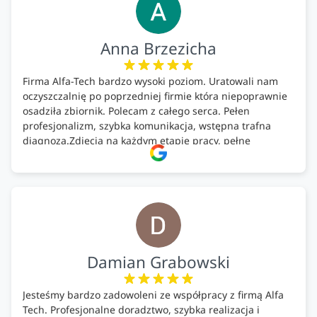
Anna Brzezicha
Firma Alfa-Tech bardzo wysoki poziom. Uratowali nam
oczyszczalnię po poprzedniej firmie która niepoprawnie
osadziła zbiornik. Polecam z całego serca. Pełen
profesjonalizm, szybka komunikacja, wstępna trafna
diagnoza.Zdjęcia na każdym etapie pracy, pełne
doradztwo.Dobrze wyszkoleni i znający się na rzeczy.
Podsumowując ekipa na wysokim poziomie, rzetelna.
Bardzo dobre wykonanie pracy i zachowanie czystości.
Firma godna polecenia .
Damian Grabowski
Jesteśmy bardzo zadowoleni ze współpracy z firmą Alfa
Tech. Profesjonalne doradztwo, szybka realizacja i