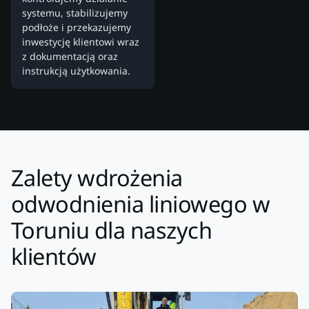
systemu, stabilizujemy
podłoże i przekazujemy
inwestycję klientowi wraz
z dokumentacją oraz
instrukcją użytkowania.
Zalety wdrożenia
odwodnienia liniowego w
Toruniu dla naszych
klientów