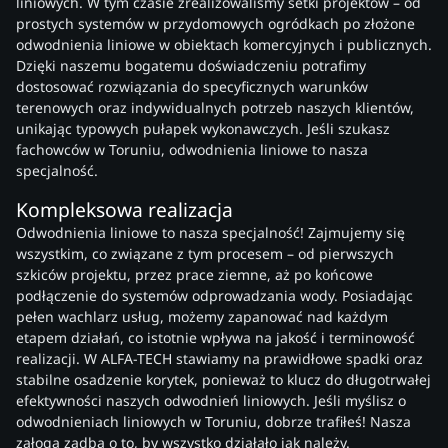
liniowych. W tym czasie zrealizowaliśmy setki projektów – od
prostych systemów w przydomowych ogródkach po złożone
odwodnienia liniowe w obiektach komercyjnych i publicznych.
Dzięki naszemu bogatemu doświadczeniu potrafimy
dostosować rozwiązania do specyficznych warunków
terenowych oraz indywidualnych potrzeb naszych klientów,
unikając typowych pułapek wykonawczych. Jeśli szukasz
fachowców w Toruniu, odwodnienia liniowe to nasza
specjalność.
Kompleksowa realizacja
Odwodnienia liniowe to nasza specjalność! Zajmujemy się
wszystkim, co związane z tym procesem – od pierwszych
szkiców projektu, przez prace ziemne, aż po końcowe
podłączenie do systemów odprowadzania wody. Posiadając
pełen wachlarz usług, możemy zapanować nad każdym
etapem działań, co istotnie wpływa na jakość i terminowość
realizacji. W ALFA-TECH stawiamy na prawidłowe spadki oraz
stabilne osadzenie korytek, ponieważ to klucz do długotrwałej
efektywności naszych odwodnień liniowych. Jeśli myślisz o
odwodnieniach liniowych w Toruniu, dobrze trafiłeś! Nasza
załoga zadba o to, by wszystko działało jak należy.