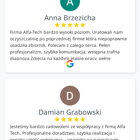
Anna Brzezicha
Firma Alfa-Tech bardzo wysoki poziom. Uratowali nam
oczyszczalnię po poprzedniej firmie która niepoprawnie
osadziła zbiornik. Polecam z całego serca. Pełen
profesjonalizm, szybka komunikacja, wstępna trafna
diagnoza.Zdjęcia na każdym etapie pracy, pełne
doradztwo.Dobrze wyszkoleni i znający się na rzeczy.
Podsumowując ekipa na wysokim poziomie, rzetelna.
Bardzo dobre wykonanie pracy i zachowanie czystości.
Firma godna polecenia .
Damian Grabowski
Jesteśmy bardzo zadowoleni ze współpracy z firmą Alfa
Tech. Profesjonalne doradztwo, szybka realizacja i
wysoka jakość wykonania – wszystko na najwyższym