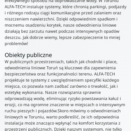
efektywnego sposobu na odprowadzanie wody. W Toruniu
ALFA-TECH instaluje systemy, które chronią parkingi, podjazdy
i różnego rodzaju ciągi komunikacyjne przed zalaniem oraz
niszczeniem nawierzchni. Dzięki odpowiednim spadkom i
mocnemu osadzeniu korytek, nasze odwodnienia liniowe
działają bez zarzutu nawet podczas intensywnych opadów
deszczu. Jak dobrze wiemy, lepsze zabezpieczenie to mniej
problemów!
Obiekty publiczne
W publicznych przestrzeniach, takich jak chodniki i place,
odwodnienia liniowe Toruń są kluczowe dla zapewnienia
bezpieczeństwa oraz funkcjonalności terenu. ALFA-TECH
projektuje te systemy z uwzględnieniem specyfiki każdego
miejsca, co pozwala nam zadbać zarówno o trwałość, jak i
estetykę wykonania. Nasze rozwiązania sprawnie
odprowadzają wodę, eliminując ryzyko powstawania kałuż i
erozji, co ma ogromne znaczenie w miejscach o intensywnym
ruchu pieszych i pojazdów.Skoro mówimy o odwodnieniach
liniowych w Toruniu, warto podkreślić, że ich odpowiednia
instalacja może znacząco wpłynąć na komfort korzystania z
przestrzeni publicznych. Dzięki naszym systemom, nie tylko