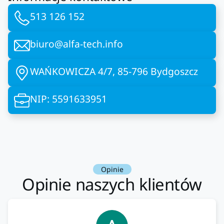
513 126 152
biuro@alfa-tech.info
WAŃKOWICZA 4/7, 85-796 Bydgoszcz
NIP: 5591633951
Opinie
Opinie naszych klientów