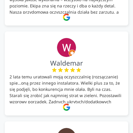
poziomie. Ekipa zna się na rzeczy i dba o każdy detal.
Nasza przydomowa oczyszczalnia działa bez zarzutu, a
całość została wykonana zgodnie z terminem i
ustaleniami. Z czystym sumieniem polecamy Alfa Tech
każdemu, kto szuka solidnego partnera w zakresie
ekologicznych rozwiązań!🍀
Waldemar
2 lata temu uratowali moją oczyszczalnię (rozsączanie)
spie…oną przez innego instalatora. Wielki plus za to, że
się podjęli, bo konkurencja mnie olała. Byli na czas.
Starali się zrobić jak najmniej strat w zieleni. Pozostawili
wzorowy porządek. Żadnych ukrytych/dodatkowych
kosztów. Zaskoczenie. Kontakt bardzo OK. Obsługa
pomontażowa również OK. A ich środki do oczyszczalni –
MEGA.
Polecam!