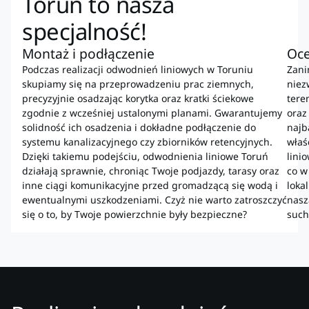
Toruń to nasza
specjalność!
Montaż i podłączenie
Oce
Podczas realizacji odwodnień liniowych w Toruniu
Zani
skupiamy się na przeprowadzeniu prac ziemnych,
niez
precyzyjnie osadzając korytka oraz kratki ściekowe
tere
zgodnie z wcześniej ustalonymi planami. Gwarantujemy
oraz
solidność ich osadzenia i dokładne podłączenie do
najb
systemu kanalizacyjnego czy zbiorników retencyjnych.
właś
Dzięki takiemu podejściu, odwodnienia liniowe Toruń
lini
działają sprawnie, chroniąc Twoje podjazdy, tarasy oraz
co w
inne ciągi komunikacyjne przed gromadzącą się wodą i
loka
ewentualnymi uszkodzeniami. Czyż nie warto zatroszczyć
nasz
się o to, by Twoje powierzchnie były bezpieczne?
such