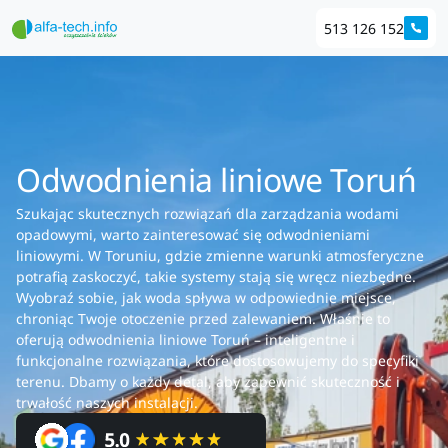
513 126 152
Odwodnienia liniowe Toruń
Szukając skutecznych rozwiązań dla zarządzania wodami
opadowymi, warto zainteresować się odwodnieniami
liniowymi. W Toruniu, gdzie zmienne warunki atmosferyczne
potrafią zaskoczyć, takie systemy stają się wręcz niezbędne.
Wyobraź sobie, jak woda spływa w odpowiednie miejsce,
chroniąc Twoje otoczenie przed zalewaniem. Właśnie to
oferują odwodnienia liniowe Toruń – inteligentne i
funkcjonalne rozwiązania, które dostosowujemy do specyfiki
terenu. Dbamy o każdy detal, aby zapewnić skuteczność i
trwałość naszych instalacji.