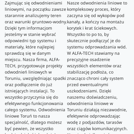
Zajmując się odwodnieniami
Nasze odwodnienia liniowe to
liniowymi, na początku zawsze
kompleksowy proces, który
starannie analizujemy teren
zaczyna się od wykopów pod
oraz warunki gruntowo-wodny.
kanały, a kończy na montażu
Dzięki tym informacjom
korytek i krat ściekowych.
jesteśmy w stanie wybrać
Wszystko to po to, by
odpowiedni typ systemu i
skutecznie podłączyć je do
materiały, które najlepiej
systemu odprowadzania wód.
sprawdzą się w danym
W ALFA-TECH stawiamy na
miejscu. Nasza firma, ALFA-
precyzyjne osadzenie
TECH, przygotowuje projekty
wszystkich elementów oraz
odwodnień liniowych w
stabilizację podłoża, co
Toruniu, uwzględniając spadki
znacząco chroni cały system
oraz podłączenie do już
przed ewentualnymi
istniejących instalacji. To
uszkodzeniami. Dzięki
wszystko przyczynia się do
naszemu doświadczeniu,
efektywnego funkcjonowania
odwodnienia liniowe w
całego systemu. Odwodnienia
Toruniu działają niezawodnie,
liniowe Toruń to nasza
efektywnie odprowadzając
specjalność, dlatego możesz
wodę z podjazdów, tarasów
być pewien, że wszystko
oraz ciągów komunikacyjnych.