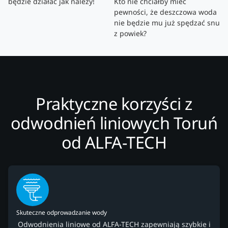
będzie działać jak należy!
Kto nie chciałby mieć
pewności, że deszczowa woda
nie będzie mu już spędzać snu
z powiek?
Praktyczne korzyści z
odwodnień liniowych Toruń
od ALFA-TECH
Skuteczne odprowadzanie wody
Odwodnienia liniowe od ALFA-TECH zapewniają szybkie i