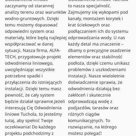
zaczynamy od starannej
to nasza specjalność.
analizy terenu oraz warunków
Zajmujemy się wykopami pod
wodno-gruntowych. Dzięki
kanały, montażem korytek i
temu możemy dopasować
krat ściekowych oraz
odpowiedni system oraz
podłączaniem ich do systemu
materiały, które będą najlepiej
odprowadzania wody. U nas
współpracować w danej
każdy detal ma znaczenie –
sytuacji. Nasza firma, ALFA-
dbamy o precyzyjne osadzenie
TECH, przygotowuje projekt
elementów oraz stabilność
odwodnienia liniowego,
podłoża, dzięki czemu unikasz
uwzględniając wszystkie
problemów z uszkodzeniami
potrzebne spadki i
instalacji. Nasze wieloletnie
przyłączenia do istniejących
doświadczenie sprawia, że
instalacji. Dzięki temu masz
odwodnienia działają bez
pewność, że cały system
zakłóceń i skutecznie
będzie działał sprawnie.Jeżeli
odprowadzają wodę z
interesują Cię Odwodnienia
podjazdów, tarasów oraz
liniowe Tuchola, to jesteśmy
różnych ciągów
tutaj, aby spełnić Twoje
komunikacyjnych. To
oczekiwania! Do każdego
rozwiązanie, na którego
projektu podchodzimy z
możesz polegać!