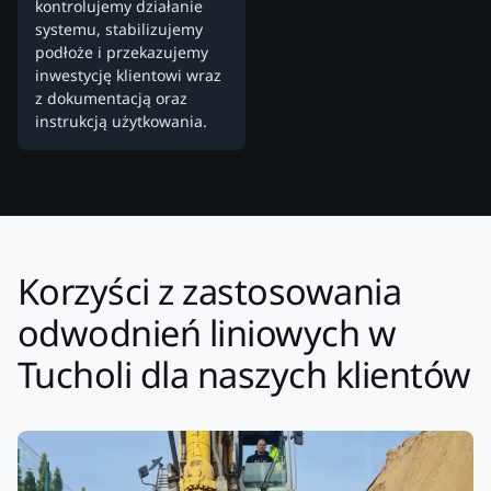
kontrolujemy działanie
systemu, stabilizujemy
podłoże i przekazujemy
inwestycję klientowi wraz
z dokumentacją oraz
instrukcją użytkowania.
Korzyści z zastosowania
odwodnień liniowych w
Tucholi dla naszych klientów