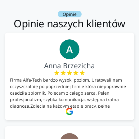
Opinie
Opinie naszych klientów
Anna Brzezicha
Firma Alfa-Tech bardzo wysoki poziom. Uratowali nam
oczyszczalnię po poprzedniej firmie która niepoprawnie
osadziła zbiornik. Polecam z całego serca. Pełen
profesjonalizm, szybka komunikacja, wstępna trafna
diagnoza.Zdjęcia na każdym etapie pracy, pełne
doradztwo.Dobrze wyszkoleni i znający się na rzeczy.
Podsumowując ekipa na wysokim poziomie, rzetelna.
Bardzo dobre wykonanie pracy i zachowanie czystości.
Firma godna polecenia .