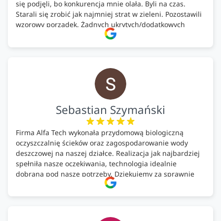
się podjęli, bo konkurencja mnie olała. Byli na czas.
Starali się zrobić jak najmniej strat w zieleni. Pozostawili
wzorowy porządek. Żadnych ukrytych/dodatkowych
kosztów. Zaskoczenie. Kontakt bardzo OK. Obsługa
pomontażowa również OK. A ich środki do oczyszczalni –
MEGA.
Polecam!
Sebastian Szymański
Firma Alfa Tech wykonała przydomową biologiczną
oczyszczalnię ścieków oraz zagospodarowanie wody
deszczowej na naszej działce. Realizacja jak najbardziej
spełniła nasze oczekiwania, technologia idealnie
dobrana pod nasze potrzeby. Dziękujemy za sprawnie
wykonany montaż w świetnej atmosferze! Polecam!