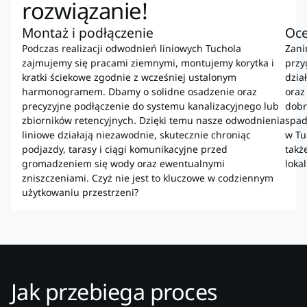
rozwiązanie!
Montaż i podłączenie
Oce
Podczas realizacji odwodnień liniowych Tuchola
Zani
zajmujemy się pracami ziemnymi, montujemy korytka i
przy
kratki ściekowe zgodnie z wcześniej ustalonym
dzia
harmonogramem. Dbamy o solidne osadzenie oraz
oraz
precyzyjne podłączenie do systemu kanalizacyjnego lub
dobr
zbiorników retencyjnych. Dzięki temu nasze odwodnienia
spad
liniowe działają niezawodnie, skutecznie chroniąc
w Tu
podjazdy, tarasy i ciągi komunikacyjne przed
takż
gromadzeniem się wody oraz ewentualnymi
loka
zniszczeniami. Czyż nie jest to kluczowe w codziennym
użytkowaniu przestrzeni?
Jak przebiega proces