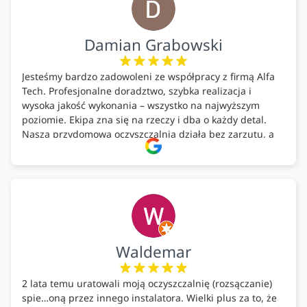
Damian Grabowski
Jesteśmy bardzo zadowoleni ze współpracy z firmą Alfa
Tech. Profesjonalne doradztwo, szybka realizacja i
wysoka jakość wykonania – wszystko na najwyższym
poziomie. Ekipa zna się na rzeczy i dba o każdy detal.
Nasza przydomowa oczyszczalnia działa bez zarzutu, a
całość została wykonana zgodnie z terminem i
ustaleniami. Z czystym sumieniem polecamy Alfa Tech
każdemu, kto szuka solidnego partnera w zakresie
ekologicznych rozwiązań!🍀
Waldemar
2 lata temu uratowali moją oczyszczalnię (rozsączanie)
spie…oną przez innego instalatora. Wielki plus za to, że