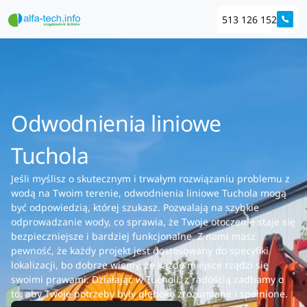
513 126 152
Odwodnienia liniowe
Tuchola
Jeśli myślisz o skutecznym i trwałym rozwiązaniu problemu z
wodą na Twoim terenie, odwodnienia liniowe Tuchola mogą
być odpowiedzią, której szukasz. Pozwalają na szybkie
odprowadzanie wody, co sprawia, że Twoje otoczenie staje się
bezpieczniejsze i bardziej funkcjonalne. Z nami masz
pewność, że każdy projekt jest dostosowany do specyfiki
lokalizacji, bo dobrze wiemy, że każde miejsce rządzi się
swoimi prawami. Działając w Tucholi, z radością zadbamy o
to, aby Twoje potrzeby były głęboko zrozumiane i spełnione.