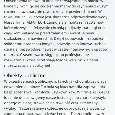
Odwodnienia liniowe to idealne rozwiązanie dla obiektów
komercyjnych, gdzie codziennie mamy do czynienia z dużym
ruchem oraz znacznie utwardzonymi powierzchniami. W
takiej sytuacji kluczowe jest skuteczne odprowadzanie wody.
Nasza firma, ALFA-TECH, zajmuje się montażem systemów,
które niezwykle efektywnie chronią podjazdy, parkingi oraz
ciągi komunikacyjne przed zalaniem i ewentualnymi
uszkodzeniami nawierzchni. Dzięki odpowiednim spadkom i
solidnemu osadzeniu korytek, odwodnienia liniowe Tuchola
działają niezawodnie, nawet w czasie intensywnych opadów
deszczu. Czasem warto sięgnąć po profesjonalne
rozwiązania, które przetrwają trudne warunki – z nami
możesz czuć się spokojnie!
Obiekty publiczne
W przestrzeniach publicznych, takich jak chodniki czy place,
odwodnienia liniowe Tuchola są kluczowe dla zapewnienia
bezpieczeństwa i komfortu użytkowników. W firmie ALFA-TECH
idealnie dopasowujemy nasze instalacje do charakterystyki
danego miejsca, stawiając na trwałość oraz estetyczny
wygląd. Nasze systemy skutecznie odprowadzają wodę, co
zapobiega powstawaniu kałuż i erozji. To szczególnie ważne