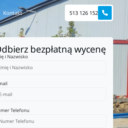
Kontakt
513 126 152
dbierz bezpłatną wycenę
ię i Nazwisko
mail
mer Telefonu