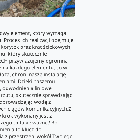
zowy element, który wymaga
Proces ich realizacji obejmuje
 korytek oraz krat ściekowych,
mu, który skutecznie
ECH przywiązujemy ogromną
nia każdego elementu, co w
łoża, chroni naszą instalację
eniami. Dzięki naszemu
, odwodnienia liniowe
rzutu, skutecznie sprawdzając
odprowadzając wodę z
ych ciągów komunikacyjnych.Z
 krok wykonany jest z
czego to takie ważne? Bo
ienia to klucz do
a z przestrzeni wokół Twojego