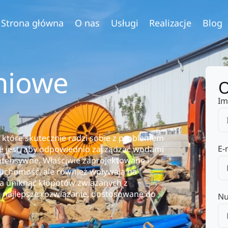
Strona główna
O nas
Usługi
Realizacje
Blog
niowe
O
Im
które skutecznie radzi sobie z problemem
E-
e jest, aby odpowiednio zarządzać wodami
ntensywne. Właściwie zaprojektowane i
ruchomość, ale również wpływają na
na uniknąć kłopotów związanych z
 najlepsze rozwiązanie, dostosowane do
Nu