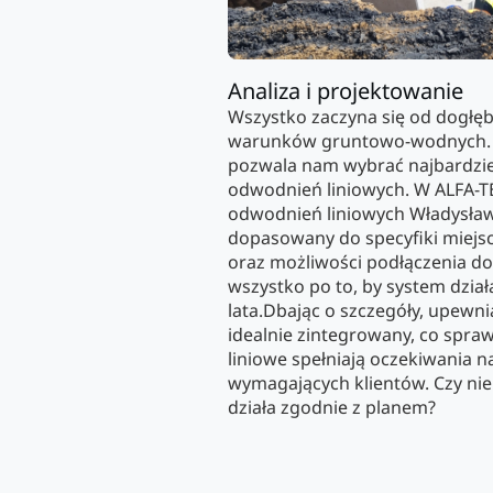
Analiza i projektowanie
Wszystko zaczyna się od dogłęb
warunków gruntowo-wodnych. T
pozwala nam wybrać najbardzi
odwodnień liniowych. W ALFA-T
odwodnień liniowych Władysła
dopasowany do specyfiki miejsc
oraz możliwości podłączenia do i
wszystko po to, by system dział
lata.Dbając o szczegóły, upewni
idealnie zintegrowany, co spra
liniowe spełniają oczekiwania n
wymagających klientów. Czy nie 
działa zgodnie z planem?