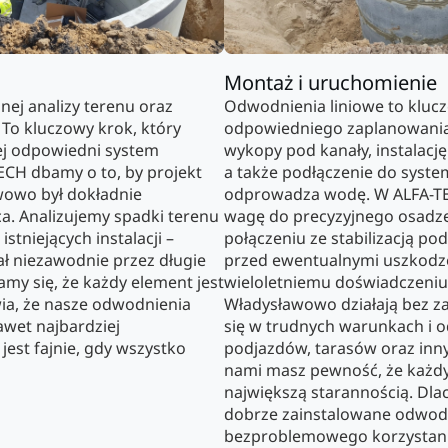
Montaż i uruchomienie
nej analizy terenu oraz
Odwodnienia liniowe to kluc
o kluczowy krok, który
odpowiedniego zaplanowania. 
ej odpowiedni system
wykopy pod kanały, instalację
ECH dbamy o to, by projekt
a także podłączenie do syste
wowo był dokładnie
odprowadza wodę. W ALFA-T
a. Analizujemy spadki terenu
wagę do precyzyjnego osadze
stniejących instalacji –
połączeniu ze stabilizacją pod
ał niezawodnie przez długie
przed ewentualnymi uszkodz
amy się, że każdy element jest
wieloletniemu doświadczeniu
wia, że nasze odwodnienia
Władysławowo działają bez za
awet najbardziej
się w trudnych warunkach i 
jest fajnie, gdy wszystko
podjazdów, tarasów oraz inn
nami masz pewność, że każdy
największą starannością. Dla
dobrze zainstalowane odwodn
bezproblemowego korzystani