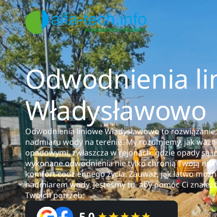
Odwodnienia li
Władysławowo
Odwodnienia liniowe Władysławowo to rozwiązanie, 
nadmiaru wody na terenie. My rozumiemy, jak ważn
opadowymi, zwłaszcza w rejonach, gdzie opady są i
wykonane odwodnienia nie tylko chronią Twoją nie
komfort codziennego życia. Zauważ, jak łatwo moż
nadmiarem wody. Jesteśmy tu, aby pomóc Ci znaleźć
Twoich potrzeb.