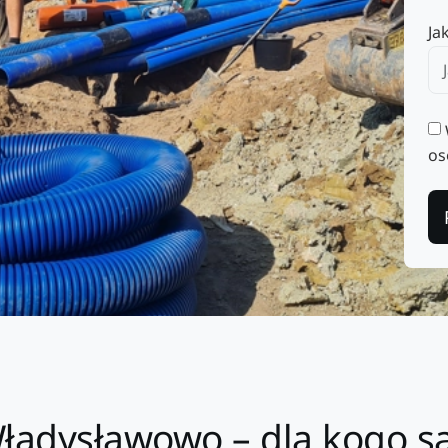
Ja
os
ładysławowo – dla kogo s