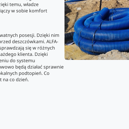
zięki temu, władze
łączy w sobie komfort
watnych posesji. Dzięki nim
 przed deszczówkami. ALFA-
sprawdzają się w różnych
żdego klienta. Dzięki
eniu do systemu
awowo będą działać sprawnie
lokalnych podtopień. Co
t na co dzień.