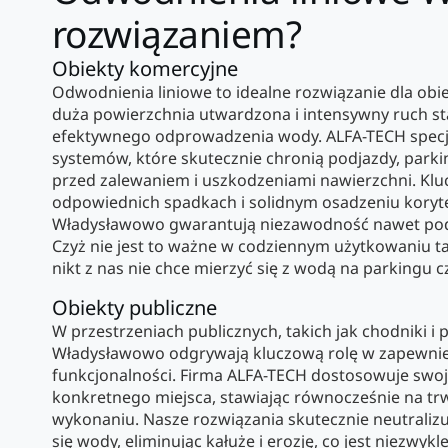
rozwiązaniem?
Obiekty komercyjne
Odwodnienia liniowe to idealne rozwiązanie dla ob
duża powierzchnia utwardzona i intensywny ruch st
efektywnego odprowadzenia wody. ALFA-TECH specja
systemów, które skutecznie chronią podjazdy, parki
przed zalewaniem i uszkodzeniami nawierzchni. Kluc
odpowiednich spadkach i solidnym osadzeniu koryt
Władysławowo gwarantują niezawodność nawet po
Czyż nie jest to ważne w codziennym użytkowaniu t
nikt z nas nie chce mierzyć się z wodą na parkingu c
Obiekty publiczne
W przestrzeniach publicznych, takich jak chodniki i 
Władysławowo odgrywają kluczową rolę w zapewnie
funkcjonalności. Firma ALFA-TECH dostosowuje swo
konkretnego miejsca, stawiając równocześnie na trw
wykonaniu. Nasze rozwiązania skutecznie neutrali
się wody, eliminując kałuże i erozję, co jest niezwykl