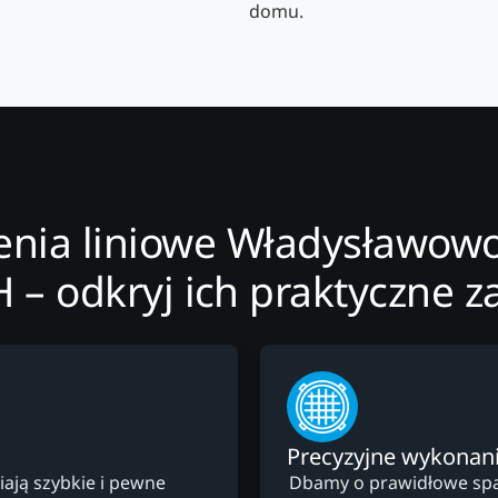
domu.
nia liniowe Władysławowo
 – odkryj ich praktyczne za
Precyzyjne wykonan
ają szybkie i pewne
Dbamy o prawidłowe spad