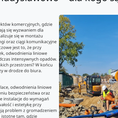
iektów komercyjnych, gdzie
ają się wyzwaniem dla
lizuje się w montażu
ngi oraz ciągi komunikacyjne
zowe jest to, że przy
ek, odwodnienia liniowe
dczas intensywnych opadów.
akich przestrzeni? W końcu
zy w drodze do biura.
place, odwodnienia liniowe
niu bezpieczeństwa oraz
je instalacje do wymagań
ałość i estetykę przy
zują problem z gromadzeniem
e istotne tam, gdzie