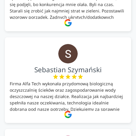
się podjęli, bo konkurencja mnie olała. Byli na czas.
Starali się zrobić jak najmniej strat w zieleni. Pozostawili
wzorowy porządek. Żadnych ukrytych/dodatkowych
kosztów. Zaskoczenie. Kontakt bardzo OK. Obsługa
pomontażowa również OK. A ich środki do oczyszczalni –
MEGA.
Polecam!
Sebastian Szymański
Firma Alfa Tech wykonała przydomową biologiczną
oczyszczalnię ścieków oraz zagospodarowanie wody
deszczowej na naszej działce. Realizacja jak najbardziej
spełniła nasze oczekiwania, technologia idealnie
dobrana pod nasze potrzeby. Dziękujemy za sprawnie
wykonany montaż w świetnej atmosferze! Polecam!