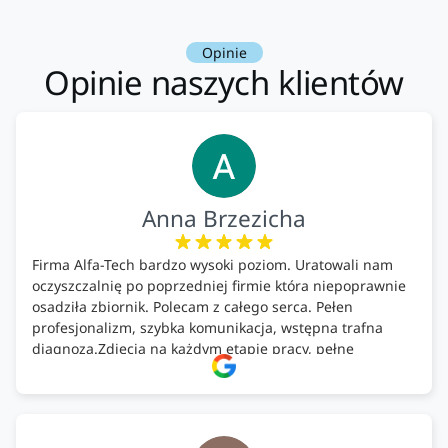
Opinie
Opinie naszych klientów
Anna Brzezicha
Firma Alfa-Tech bardzo wysoki poziom. Uratowali nam
oczyszczalnię po poprzedniej firmie która niepoprawnie
osadziła zbiornik. Polecam z całego serca. Pełen
profesjonalizm, szybka komunikacja, wstępna trafna
diagnoza.Zdjęcia na każdym etapie pracy, pełne
doradztwo.Dobrze wyszkoleni i znający się na rzeczy.
Podsumowując ekipa na wysokim poziomie, rzetelna.
Bardzo dobre wykonanie pracy i zachowanie czystości.
Firma godna polecenia .