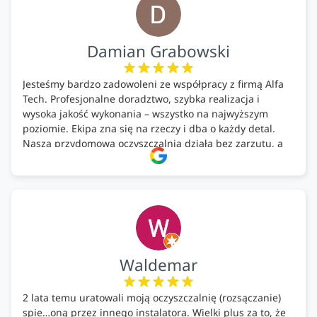
Damian Grabowski
Jesteśmy bardzo zadowoleni ze współpracy z firmą Alfa
Tech. Profesjonalne doradztwo, szybka realizacja i
wysoka jakość wykonania – wszystko na najwyższym
poziomie. Ekipa zna się na rzeczy i dba o każdy detal.
Nasza przydomowa oczyszczalnia działa bez zarzutu, a
całość została wykonana zgodnie z terminem i
ustaleniami. Z czystym sumieniem polecamy Alfa Tech
każdemu, kto szuka solidnego partnera w zakresie
ekologicznych rozwiązań!🍀
Waldemar
2 lata temu uratowali moją oczyszczalnię (rozsączanie)
spie…oną przez innego instalatora. Wielki plus za to, że