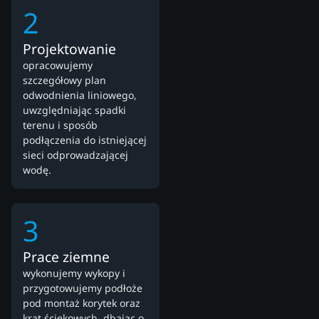
2
Projektowanie
opracowujemy
szczegółowy plan
odwodnienia liniowego,
uwzględniając spadki
terenu i sposób
podłączenia do istniejącej
sieci odprowadzającej
wodę.
3
Prace ziemne
wykonujemy wykopy i
przygotowujemy podłoże
pod montaż korytek oraz
krat ściekowych, dbając o