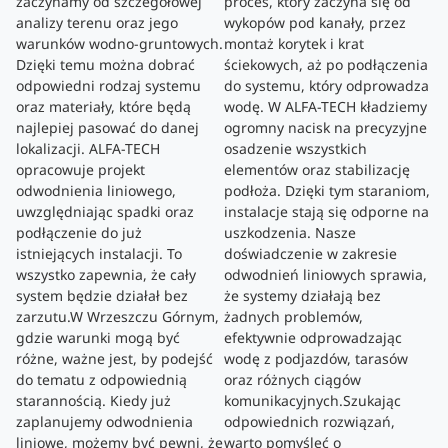
zaczynamy od szczegółowej
proces, który zaczyna się od
analizy terenu oraz jego
wykopów pod kanały, przez
warunków wodno-gruntowych.
montaż korytek i krat
Dzięki temu można dobrać
ściekowych, aż po podłączenia
odpowiedni rodzaj systemu
do systemu, który odprowadza
oraz materiały, które będą
wodę. W ALFA-TECH kładziemy
najlepiej pasować do danej
ogromny nacisk na precyzyjne
lokalizacji. ALFA-TECH
osadzenie wszystkich
opracowuje projekt
elementów oraz stabilizację
odwodnienia liniowego,
podłoża. Dzięki tym staraniom,
uwzględniając spadki oraz
instalacje stają się odporne na
podłączenie do już
uszkodzenia. Nasze
istniejących instalacji. To
doświadczenie w zakresie
wszystko zapewnia, że cały
odwodnień liniowych sprawia,
system będzie działał bez
że systemy działają bez
zarzutu.W Wrzeszczu Górnym,
żadnych problemów,
gdzie warunki mogą być
efektywnie odprowadzając
różne, ważne jest, by podejść
wodę z podjazdów, tarasów
do tematu z odpowiednią
oraz różnych ciągów
starannością. Kiedy już
komunikacyjnych.Szukając
zaplanujemy odwodnienia
odpowiednich rozwiązań,
liniowe, możemy być pewni, że
warto pomyśleć o