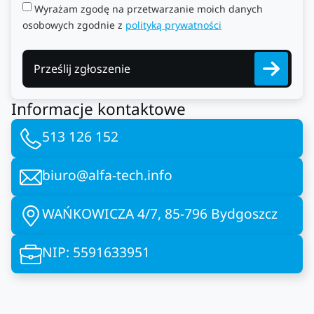
Wyrażam zgodę na przetwarzanie moich danych
osobowych zgodnie z
polityką prywatności
Prześlij zgłoszenie
Informacje kontaktowe
513 126 152
biuro@alfa-tech.info
WAŃKOWICZA 4/7, 85-796 Bydgoszcz
NIP: 5591633951