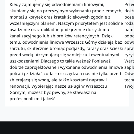
Kiedy zajmujemy się odwodnieniami liniowymi,
Prze
skupiamy się na precyzyjnym wykonaniu prac ziemnych,
dokł
montażu korytek oraz kratek ściekowych zgodnie z
pose
wcześniejszym planem. Naszym priorytetem jest solidne
rodz
osadzenie oraz dokładne podłączenie do systemu
nam 
kanalizacyjnego lub zbiorników retencyjnych. Dzięki
odpo
temu, odwodnienia liniowe Wrzeszcz Górny działają bez
odwo
zarzutu, skutecznie broniąc podjazdy, tarasy oraz ścieżki
spra
przed wodą utrzymującą się w miejscu i ewentualnymi
ryzy
uszkodzeniami.Dlaczego to takie ważne? Ponieważ
Wart
dobrze zaprojektowane i wykonane odwodnienia liniowe
zapl
potrafią zdziałać cuda – oszczędzają nas nie tylko przed
Odwo
zbierającą się wodą, ale także kosztami napraw i
tech
renowacji. Wybierając nasze usługi w Wrzeszczu
Twoj
Górnym, możesz być pewny, że stawiasz na
profesjonalizm i jakość.