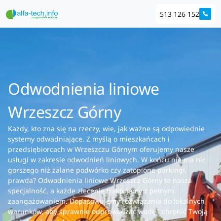
513 126 152
Odwodnienia liniowe
Wrzeszcz Górny
Każdy, kto zna się na rzeczy, wie, jak ważne są odpowiednie
systemy odwadniające. Z myślą o mieszkańcach i
przedsiębiorcach w Wrzeszczu Górnym oferujemy nasze
usługi w zakresie odwodnień liniowych. W końcu nie ma nic
gorszego niż zalane podwórko czy zatopione parkingi,
prawda? Odwodnienia liniowe Wrzeszcz Górny to nasza
specjalność, a każde zlecenie traktujemy z pełnym
zaangażowaniem. Dopasowujemy rozwiązania do lokalnych
warunków, aby sprawnie odprowadzać wodę i chronić Twoją