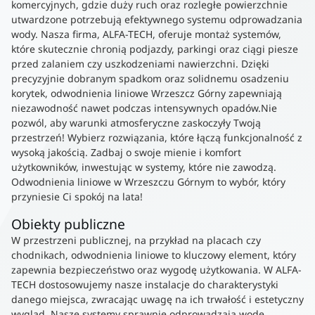
komercyjnych, gdzie duży ruch oraz rozległe powierzchnie
utwardzone potrzebują efektywnego systemu odprowadzania
wody. Nasza firma, ALFA-TECH, oferuje montaż systemów,
które skutecznie chronią podjazdy, parkingi oraz ciągi piesze
przed zalaniem czy uszkodzeniami nawierzchni. Dzięki
precyzyjnie dobranym spadkom oraz solidnemu osadzeniu
korytek, odwodnienia liniowe Wrzeszcz Górny zapewniają
niezawodność nawet podczas intensywnych opadów.Nie
pozwól, aby warunki atmosferyczne zaskoczyły Twoją
przestrzeń! Wybierz rozwiązania, które łączą funkcjonalność z
wysoką jakością. Zadbaj o swoje mienie i komfort
użytkowników, inwestując w systemy, które nie zawodzą.
Odwodnienia liniowe w Wrzeszczu Górnym to wybór, który
przyniesie Ci spokój na lata!
Obiekty publiczne
W przestrzeni publicznej, na przykład na placach czy
chodnikach, odwodnienia liniowe to kluczowy element, który
zapewnia bezpieczeństwo oraz wygodę użytkowania. W ALFA-
TECH dostosowujemy nasze instalacje do charakterystyki
danego miejsca, zwracając uwagę na ich trwałość i estetyczny
wygląd. Nasze systemy sprawnie odprowadzają wodę,