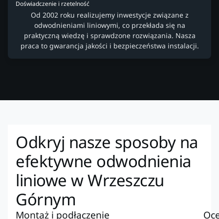
Doświadczenie i rzetelność
Od 2002 roku realizujemy inwestycje związane z
odwodnieniami liniowymi, co przekłada się na
praktyczną wiedzę i sprawdzone rozwiązania. Nasza
praca to gwarancja jakości i bezpieczeństwa instalacji.
Odkryj nasze sposoby na
efektywne odwodnienia
liniowe w Wrzeszczu
Górnym
Montaż i podłączenie
Oce