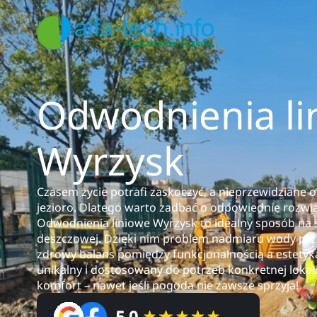
Odwodnienia li
Wyrzysk
Czasem życie potrafi zaskoczyć, a nieprzewidziane 
jezioro. Dlatego warto zadbać o odpowiednie rozwią
Odwodnienia liniowe Wyrzysk to idealny sposób n
deszczowej. Dzięki nim problem nadmiaru wody przes
zdrowy balans pomiędzy funkcjonalnością a estetyką,
unikalny i dostosowany do potrzeb konkretnej lokali
komfort – nawet jeśli pogoda nie zawsze sprzyja!