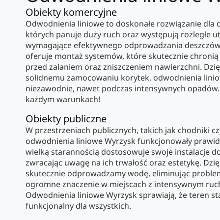
Obiekty komercyjne
Odwodnienia liniowe to doskonałe rozwiązanie dla
których panuje duży ruch oraz występują rozległe 
wymagające efektywnego odprowadzania deszczówki
oferuje montaż systemów, które skutecznie chronią p
przed zalaniem oraz zniszczeniem nawierzchni. Dz
solidnemu zamocowaniu korytek, odwodnienia linio
niezawodnie, nawet podczas intensywnych opadów.
każdym warunkach!
Obiekty publiczne
W przestrzeniach publicznych, takich jak chodniki cz
odwodnienia liniowe Wyrzysk funkcjonowały prawid
wielką starannością dostosowuje swoje instalacje 
zwracając uwagę na ich trwałość oraz estetykę. Dz
skutecznie odprowadzamy wodę, eliminując problem 
ogromne znaczenie w miejscach z intensywnym ruc
Odwodnienia liniowe Wyrzysk sprawiają, że teren staj
funkcjonalny dla wszystkich.