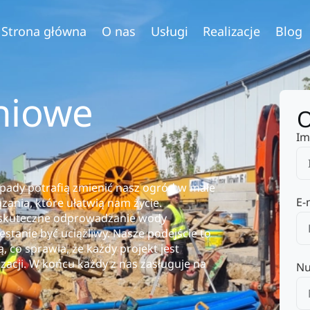
Strona główna
O nas
Usługi
Realizacje
Blog
niowe
O
Im
opady potrafią zmienić nasz ogród w małe
E-
zania, które ułatwią nam życie.
a skuteczne odprowadzanie wody
tanie być uciążliwy. Nasze podejście to
 co sprawia, że każdy projekt jest
zacji. W końcu każdy z nas zasługuje na
Nu