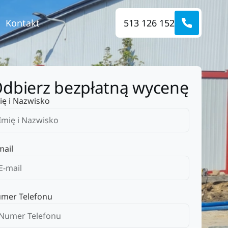
Kontakt
513 126 152
dbierz bezpłatną wycenę
ię i Nazwisko
mail
mer Telefonu