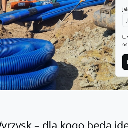
Ja
os
yrzysk – dla kogo będą i