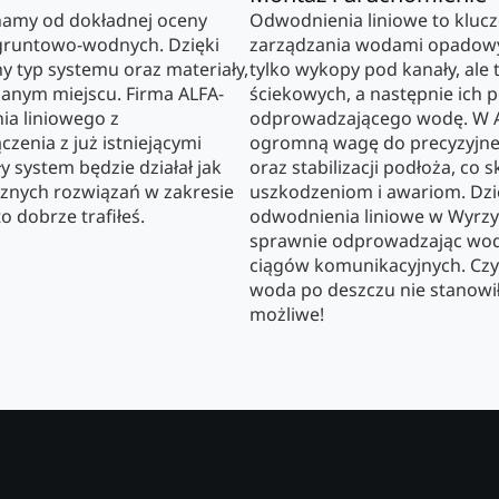
namy od dokładnej oceny
Odwodnienia liniowe to kluc
gruntowo-wodnych. Dzięki
zarządzania wodami opadowy
typ systemu oraz materiały,
tylko wykopy pod kanały, ale
danym miejscu. Firma ALFA-
ściekowych, a następnie ich 
ia liniowego z
odprowadzającego wodę. W 
zenia z już istniejącymi
ogromną wagę do precyzyjne
ły system będzie działał jak
oraz stabilizacji podłoża, co 
ecznych rozwiązań w zakresie
uszkodzeniom i awariom. Dzi
 dobrze trafiłeś.
odwodnienia liniowe w Wyrzy
sprawnie odprowadzając wod
ciągów komunikacyjnych. Czy 
woda po deszczu nie stanowi
możliwe!