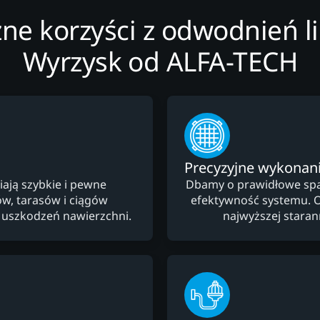
zne korzyści z odwodnień l
Wyrzysk od ALFA-TECH
Precyzyjne wykonan
ają szybkie i pewne
Dbamy o prawidłowe spad
, tarasów i ciągów
efektywność systemu. 
i uszkodzeń nawierzchni.
najwyższej starann