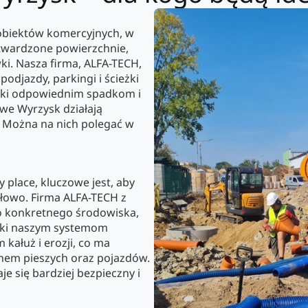
 obiektów komercyjnych, w
utwardzone powierzchnie,
. Nasza firma, ALFA-TECH,
odjazdy, parkingi i ścieżki
ięki odpowiednim spadkom i
we Wyrzysk działają
 Można na nich polegać w
y place, kluczowe jest, aby
łowo. Firma ALFA-TECH z
do konkretnego środowiska,
ięki naszym systemom
kałuż i erozji, co ma
hem pieszych oraz pojazdów.
e się bardziej bezpieczny i